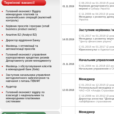
Термінові вакансії
C 06.2013 по 01.2019
(5 рокі
Керівник департаменту роз
01.11.2019
мережі
в Субару Україна
Головний економіст Відділу
C 11.2008 по 04.2013
(4 роки
міжнародних платежів та
Менеджер з розвитку дилер
казначейських операцій (валютний
Україна
контроль)
Керівник проєктів і програм (small
business product owner)
Заступник керівника / 
Аналітик Б2 (Analyst B2)
C 01.2017 по 01.2019
(2 рок
Менеджер з розвитку мере
14.03.2019
Директор відділення Банку
"Центр фінансових ріцень"
Фахівець з оптимізації та
C 01.2015 по 01.2017
(2 рок
автоматизації проєктів
Юрисконсульт
в Адвокатськ
Головний економіст управління
корпоративних кредитних ризиків
Начальник управлени
Департаменту ризик-менеджменту
21.11.2018
C 01.2004 по 11.2018
(22 ро
Фахівець з обслуговування клієнтів
Начальник управления
в С
в міжнародний банк (Київ)
Заступник начальника управління
методологічного забезпечення та
Менеджер
навчання з питань ПВК/ФТ
C 01.2013 по 12.2015
(2 рок
Аудитор
Региональный менеджер о
12.03.2018
ЧАО «СК «Альфа Страхова
Головний економіст відділу по
взаємодії з національними та
C 12.2008 по 10.2012
(3 рок
міжнародними платіжними
Директор агенства "Донецк
системами
лайфйфовое страхование
Менеджер