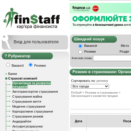
Швидкий пошу
Вакансія
Місто
Резюме
Розділ
Рубрикатор
Ключові слова
Вакансії
Резюме
Резюме в страховании: Орган
Банки
Страхові компанії
Сортировать по:
региону
Організація та розвиток
продажів
Автотранспортне страхування
FinStaff
>
Резюме в страховании
>
Организация и развитие продаж
Страхування майна
Страхування життя
Медичне страхування
Корпоративне страхування
Страхування ризиків
Дата
Поса
Андеррайтінг
Актуарні розрахунки