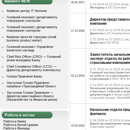
Вакансії NEW
26.01.2017
C 03.2016 по 12.2016
(9 міс.
Менеджер
в СК Талисман
Керівник центру ІТ-безпеки
Головний економіст департаменту
Директор представите
планування і контролю
компании
Головний економіст департаменту
C 07.2010 по 12.2016
(6 рокі
планування і контролю
17.12.2016
Директор
в СК Универсальн
Керівник проєктів і програм (small
C 07.2009 по 07.2010
(1 рік )
business product owner)
Директор
в СК УПСК
Головний економіст Управління
валютного нагляду
Заместитель начальни
Chief Risk Officer (CRO) — Головний
эксперт отдела по раб
ризик-менеджер Банку
страховыми компания
Chief Compliance Officer (CCO) —
C 07.2010 по 11.2016
(6 рокі
Директор департаменту комплаєнсу
Главный эксперт/заместит
по работе со страховыми 
02.12.2016
Голова Правління Банку
страхования
в ПАО "ВТБ Б
Заступник Голови Правління -
C 11.2007 по 07.2010
(2 роки
напрямок «Транзакційний бізнес»
Начальник управления по
страховых событий и вед
Заступник Голови Правління —
документации
в Представит
Директор інвестиційного бізнесу
страховой брокер "Martin&Ma
(Казначейство та Фінансові ринки)
Начальник отдела прод
филиала
Робота в містах
C 04.2009 по 02.2014
(4 рок
Работа в Киеве
Директор управления про
Работа в Белой Церкви
15.02.2016
страховая группа"
Работа в Виннице