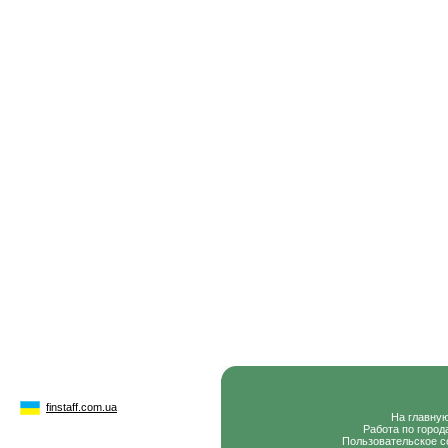
finstaff.com.ua
На главну
Работа по город
Пользовательское с