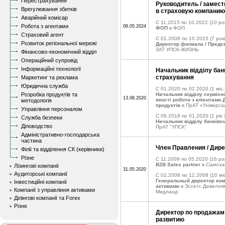
Перестрахування
Руководитель / замес
Врегулювання збитків
в страховую компанию
Аварійний комісар
C 11.2015 по 10.2022
(10 рок
Робота з агентами
08.05.2024
ФОП
в ФОП
Страховий агент
C 01.2008 по 10.2015
(7 рокі
Розвиток регіональної мережі
Директор филиала / Предс
ЗАТ УПСК-ЖИЗНЬ
Фінансово-економічний відділ
Операційний супровід
Інформаційні технології
Начальник відділу бан
страхування
Маркетинг та реклама
Юридична служба
C 01.2020 по 02.2020
(1 міс.
Розробка продуктів та
Начальник відділу сервісн
13.08.2020
якості роботи з клієнтами
методологія
продуктів
в ПрАТ «Універса
Управління персоналом
C 06.2018 по 01.2020
(1 рік 
Служба безпеки
Начальник відділу банківс
Діловодство
ПрАТ "УПСК"
Адміністративно-господарська
частина
Член Правления / Дир
Філії та відділення СК (керівники)
Різне
C 11.2009 по 05.2020
(16 рок
B2B Sales partner
в Самоза
Лізингові компанії
31.05.2020
Аудиторські компанії
C 02.2008 по 12.2008
(10 міс
Генеральный директор ко
Інвестиційні компанії
активами
в Эссетс Девелоп
Компанії з управління активами
Мидланд
Ділінгові компанії та Forex
Різне
Директор по продажам 
развитию