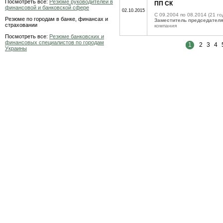
Посмотреть все:
Резюме руководителей в
ПП СК
финансовой и банковской сфере
02.10.2015
C 09.2004 по 08.2014
(21 го
Резюме по городам в банке, финансах и
Заместитель председател
страховании
компания
Посмотреть все:
Резюме банковских и
финансовых специалистов по городам
1
2
3
4
Украины