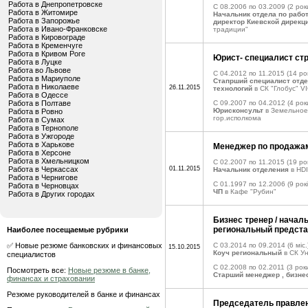
Работа в Днепропетровске
C 08.2006 по 03.2009
(2 рок
Работа в Житомире
Начальник отдела по работ
Работа в Запорожье
директор Киевской дирекц
Работа в Ивано-Франковске
традиции"
Работа в Кировограде
Работа в Кременчуге
Работа в Кривом Роге
Юрист- специалист ст
Работа в Луцке
Работа во Львове
C 04.2012 по 11.2015
(14 рок
Работа в Мариуполе
Стапрший специалист отд
Работа в Николаеве
26.11.2015
технологий
в СК "Глобус" V
Работа в Одессе
Работа в Полтаве
C 09.2007 по 04.2012
(4 рок
Юрисконсульт
в Земельное
Работа в Ровно
гор.исполкома
Работа в Сумах
Работа в Тернополе
Работа в Ужгороде
Работа в Харькове
Менеджер по продажа
Работа в Херсоне
Работа в Хмельницком
C 02.2007 по 11.2015
(19 рок
Работа в Черкассах
01.11.2015
Начальник отделения
в HDI
Работа в Чернигове
C 01.1997 по 12.2006
(9 рокі
Работа в Черновцах
ЧП
в Кафе "Рубин"
Работа в Других городах
Бизнес тренер / начал
региональный предст
Наиболее посещаемые рубрики
✅ Новые резюме банковских и финансовых
C 03.2014 по 09.2014
(6 міс.
15.10.2015
Коуч региональный
в СК У
специалистов
C 02.2008 по 02.2011
(3 рок
Посмотреть все:
Новые резюме в банке,
Старший менеджер , бизнес
финансах и страховании
Резюме руководителей в банке и финансах
Председатель правлен