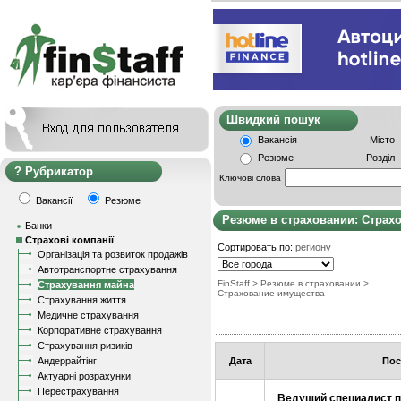
Швидкий пошу
Вакансія
Місто
Резюме
Розділ
Рубрикатор
Ключові слова
Вакансії
Резюме
Резюме в страховании: Страх
Банки
Страхові компанії
Сортировать по:
региону
Організація та розвиток продажів
Автотранспортне страхування
FinStaff
>
Резюме в страховании
>
Страхування майна
Страхование имущества
Страхування життя
Медичне страхування
Корпоративне страхування
Страхування ризиків
Андеррайтінг
Дата
Пос
Актуарні розрахунки
Перестрахування
Ведущий специалист п