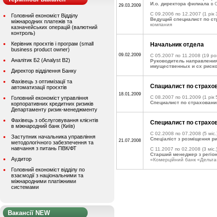
И.о. директора филиала
в 
29.03.2009
C 09.2006 по 12.2007
(1 рік 
Головний економіст Відділу
Ведущий специалист по с
міжнародних платежів та
компания
казначейських операцій (валютний
контроль)
Керівник проєктів і програм (small
Начальник отдела
business product owner)
09.02.2009
C 05.2007 по 11.2008
(19 рок
Аналітик Б2 (Analyst B2)
Руководитель направлени
имущественных и сх риск
Директор відділення Банку
Фахівець з оптимізації та
Спациалист по страхо
автоматизації проєктів
18.01.2009
C 08.2007 по 01.2009
(1 рік 
Головний економіст управління
Специалист по страхован
корпоративних кредитних ризиків
Департаменту ризик-менеджменту
Фахівець з обслуговування клієнтів
Специалист по страхо
в міжнародний банк (Київ)
C 02.2008 по 07.2008
(5 міс.
Заступник начальника управління
Спеціаліст з розміщення р
21.07.2008
методологічного забезпечення та
навчання з питань ПВК/ФТ
C 11.2007 по 02.2008
(3 міс.
Старший менеджер з регіо
Аудитор
«Комерційний банк «Дельта
Головний економіст відділу по
взаємодії з національними та
міжнародними платіжними
системами
Вакансії NEW