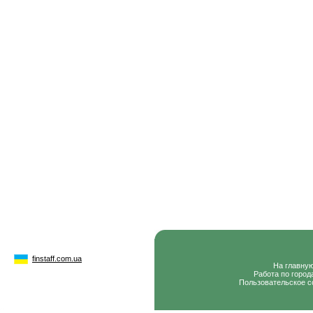
finstaff.com.ua
На главну
Работа по город
Пользовательское с