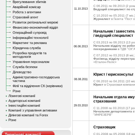
Врегулювання збитків
C 06.2011 по 09.2013
(2 роки
Аварійний комісар
11.10.2013
Ведущий специалист по с
Робота з агентами
C 10.2010 по 05.2011
(7 міс.
Страховий агент
Журналист
в Газета "Пост 
Розвиток регіональної мережі
Фінансово-економічний відділ
Начальник / заместит
Операційний супровід
/ ведущий специалист
Інформаційні технології
C 03.2013 по 06.2013
(13 ро
Маркетинг та реклама
Начальник відділу по робот
06.06.2013
Юридична служба
посередниками
в ТДВ "СК"
Розробка продуктів та
C 07.2012 по 03.2013
(8 міс.
методологія
Фахівець відділу перестр
Управління персоналом
«Еталон-Поліс»
Служба безпеки
Діловодство
Юрист / юрисконсульт
Адміністративно-господарська
06.08.2011
частина
C 06.2010 по 04.2011
(10 міс
Юрист
в Страховая компани
Філії та відділення СК (керівники)
Різне
Лізингові компанії
Начальник отдела им
Аудиторські компанії
страхования
Інвестиційні компанії
29.03.2010
C 11.2008 по 03.2010
(17 рок
Компанії з управління активами
Начальник департамента 
"ИНРЕЗЕРВ"
Ділінгові компанії та Forex
Різне
Страховщик
Термінові вакансії
C 01.2008 по 05.2008
(18 ро