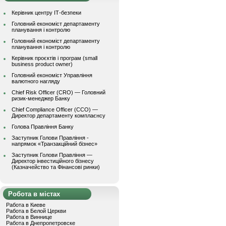
Керівник центру ІТ-безпеки
Головний економіст департаменту
планування і контролю
Головний економіст департаменту
планування і контролю
Керівник проєктів і програм (small
business product owner)
Головний економіст Управління
валютного нагляду
Chief Risk Officer (CRO) — Головний
ризик-менеджер Банку
Chief Compliance Officer (CCO) —
Директор департаменту комплаєнсу
Голова Правління Банку
Заступник Голови Правління -
напрямок «Транзакційний бізнес»
Заступник Голови Правління —
Директор інвестиційного бізнесу
(Казначейство та Фінансові ринки)
Робота в містах
Работа в Киеве
Работа в Белой Церкви
Работа в Виннице
Работа в Днепропетровске