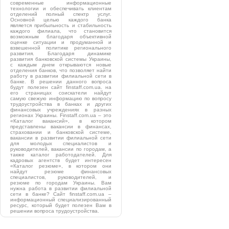
современные информационные
технологии и обеспечивать клиентам
отделений полный спектр услуг.
Основной целью каждого банка
является прибыльность и стабильность
каждого филиала, что становится
возможным благодаря объективной
оценке ситуации и продуманной и
взвешенной политике регионального
развития. Благодаря динамике
развития банковской системы Украины,
с каждым днем открываются новые
отделения банков, что позволяет найти
работу в развитии филиальной сети в
банке. В решении данного вопроса
будут полезен сайт finstaff.com.ua. на
его страницах соискатели найдут
самую свежую информацию по вопросу
трудоустройства в банках и других
финансовых учреждениях в разных
регионах Украины. Finstaff.com.ua – это
«Каталог вакансий», в котором
представлены вакансии в финансах,
страховании и банковской системе,
вакансии в развитии филиальной сети
для молодых специалистов и
руководителей, вакансии по городам, а
также каталог работодателей. Для
кадровых агентств будет интересен
«Каталог резюме», в котором они
найдут резюме финансовых
специалистов, руководителей, и
резюме по городам Украины. Вам
нужна работа в развитии филиальной
сети в банке? Сайт finstaff.com.ua –
информационный специализированный
ресурс, который будет полезен Вам в
решении вопроса трудоустройства.