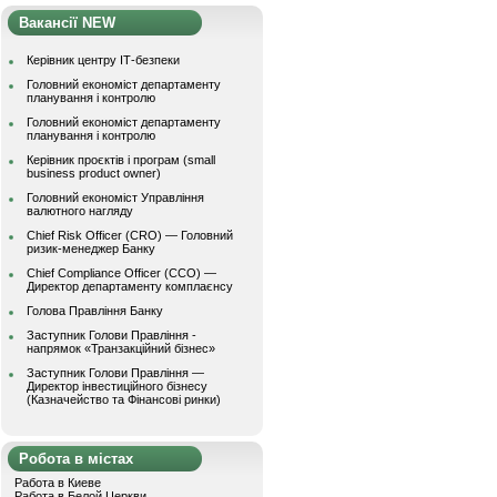
Вакансії NEW
Керівник центру ІТ-безпеки
Головний економіст департаменту
планування і контролю
Головний економіст департаменту
планування і контролю
Керівник проєктів і програм (small
business product owner)
Головний економіст Управління
валютного нагляду
Chief Risk Officer (CRO) — Головний
ризик-менеджер Банку
Chief Compliance Officer (CCO) —
Директор департаменту комплаєнсу
Голова Правління Банку
Заступник Голови Правління -
напрямок «Транзакційний бізнес»
Заступник Голови Правління —
Директор інвестиційного бізнесу
(Казначейство та Фінансові ринки)
Робота в містах
Работа в Киеве
Работа в Белой Церкви