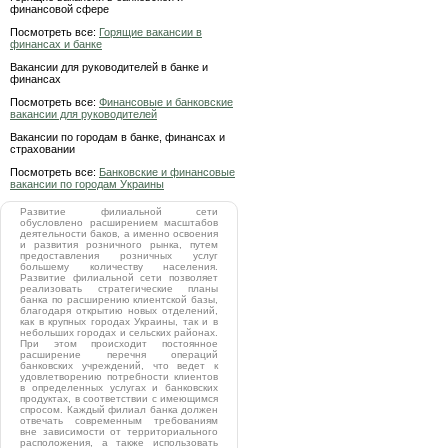
финансовой сфере
Посмотреть все:
Горящие вакансии в
финансах и банке
Вакансии для руководителей в банке и
финансах
Посмотреть все:
Финансовые и банковские
вакансии для руководителей
Вакансии по городам в банке, финансах и
страховании
Посмотреть все:
Банковские и финансовые
вакансии по городам Украины
Развитие филиальной сети
обусловлено расширением масштабов
деятельности баков, а именно освоения
и развития розничного рынка, путем
предоставления розничных услуг
большему количеству населения.
Развитие филиальной сети позволяет
реализовать стратегические планы
банка по расширению клиентской базы,
благодаря открытию новых отделений,
как в крупных городах Украины, так и в
небольших городах и сельских районах.
При этом происходит постоянное
расширение перечня операций
банковских учреждений, что ведет к
удовлетворению потребности клиентов
в определенных услугах и банковских
продуктах, в соответствии с имеющимся
спросом. Каждый филиал банка должен
отвечать современным требованиям
вне зависимости от территориального
расположения, а также использовать