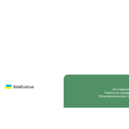
finstaff.com.ua
На главну
Работа по город
Пользовательское с