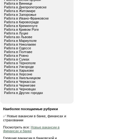
Работа в Виннице
Работа в Днепропетровске
Работа в Житомире
Работа в Запорожье
Работа в Ивано-Франковске
Работа в Кировограде
Работа в Кременчуге
Работа в Кривом Роге
Работа в Луцке
Работа во Львове
Работа в Мариуполе
Работа в Николаеве
Работа в Одессе
Работа в Полтаве
Работа в Ровно
Работа в Сумах
Работа в Тернополе
Работа в Ужгороде
Работа в Харькове
Работа в Херсоне
Работа в Хмельницком
Работа в Черкассах
Работа в Чернигове
Работа в Черновцах
Работа в Других городах
Наиболее посещаемые рубрики
✅ Новые вакансии в банке, финансах и
страховании
Посмотреть все:
Новые вакансии в
финансах и банке
Горящие вакансии в банковской и