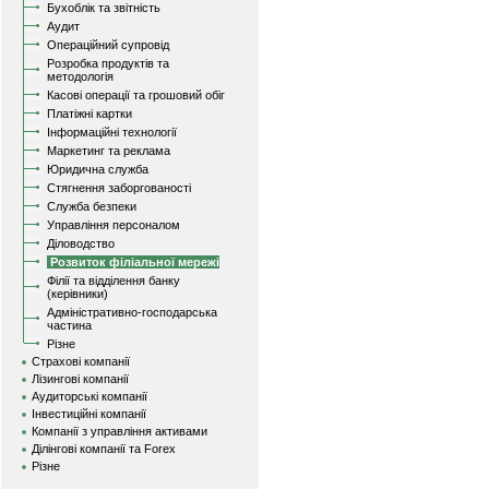
Бухоблік та звітність
Аудит
Операційний супровід
Розробка продуктів та
методологія
Касові операції та грошовий обіг
Платіжні картки
Інформаційні технології
Маркетинг та реклама
Юридична служба
Стягнення заборгованості
Служба безпеки
Управління персоналом
Діловодство
Розвиток філіальної мережі
Філії та відділення банку
(керівники)
Адміністративно-господарська
частина
Різне
Страхові компанії
Лізингові компанії
Аудиторські компанії
Інвестиційні компанії
Компанії з управління активами
Ділінгові компанії та Forex
Різне