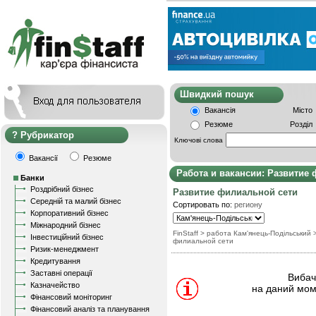
Швидкий пошу
Вакансія
Місто
Резюме
Розділ
Рубрикатор
Ключові слова
Вакансії
Резюме
Работа и вакансии: Развитие
Банки
Роздрібний бізнес
Развитие филиальной сети
Середній та малий бізнес
Сортировать по:
региону
Корпоративний бізнес
Міжнародний бізнес
FinStaff
> работа Кам'янець-Подільський
Інвестиційний бізнес
филиальной сети
Ризик-менеджмент
Кредитування
Заставні операції
Вибачт
Казначейство
на даний мом
Фінансовий моніторинг
Фінансовий аналіз та планування