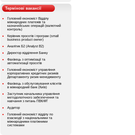
Термінові вакансії
Головний економіст Відділу
міжнародних платежів та
казначейських операцій (валютний
контроль)
Керівник проєктів і програм (small
business product owner)
Аналітик Б2 (Analyst B2)
Директор відділення Банку
Фахівець з оптимізації та
автоматизації проєктів
Головний економіст управління
корпоративних кредитних ризиків
Департаменту ризик-менеджменту
Фахівець з обслуговування клієнтів
в міжнародний банк (Київ)
Заступник начальника управління
методологічного забезпечення та
навчання з питань ПВК/ФТ
Аудитор
Головний економіст відділу по
взаємодії з національними та
міжнародними платіжними
системами