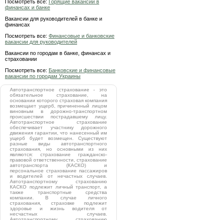
Посмотреть все:
Горящие вакансии в
финансах и банке
Вакансии для руководителей в банке и
финансах
Посмотреть все:
Финансовые и банковские
вакансии для руководителей
Вакансии по городам в банке, финансах и
страховании
Посмотреть все:
Банковские и финансовые
вакансии по городам Украины
Автотранспортное страхование - это
обязательное страхование, на
основании которого страховая компания
возмещает ущерб, причиненный лицом
виновным в дорожно-транспортном
происшествии пострадавшему лицу.
Автотранспортное страхование
обеспечивает участнику дорожного
движения гарантии, что нанесенный им
ущерб будет возмещен. Существуют
разные виды автотранспортного
страхования, но основными из них
являются: страхование гражданско-
правовой ответственности, страхование
автотранспорта (КАСКО) и
персональное страхование пассажиров
и водителей от нечастных случаев.
Автотранспортному страхованию
КАСКО подлежит личный транспорт, а
также транспортные средства
компании. В случае личного
страхования, страховке подлежит
здоровье и жизнь водителя от
несчастных случаев.
Автотранспортному страхованию