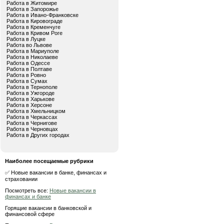
Работа в Житомире
Работа в Запорожье
Работа в Ивано-Франковске
Работа в Кировограде
Работа в Кременчуге
Работа в Кривом Роге
Работа в Луцке
Работа во Львове
Работа в Мариуполе
Работа в Николаеве
Работа в Одессе
Работа в Полтаве
Работа в Ровно
Работа в Сумах
Работа в Тернополе
Работа в Ужгороде
Работа в Харькове
Работа в Херсоне
Работа в Хмельницком
Работа в Черкассах
Работа в Чернигове
Работа в Черновцах
Работа в Других городах
Наиболее посещаемые рубрики
✅ Новые вакансии в банке, финансах и
страховании
Посмотреть все:
Новые вакансии в
финансах и банке
Горящие вакансии в банковской и
финансовой сфере