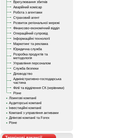
Врегулювання збитків
Аварійний комісар
Робота з агентами
Страховий агент
Розвиток регіональної мережі
Фінансово-економічний відділ
Операційний супровід
Інформаційні технології
Маркетинг та реклама
Юридична служба
Розробка продуктів та
методологія
Управління персоналом
Служба безпеки
Діловодство
Адміністративно-господарська
частина
Філії та відділення СК (керівники)
Різне
Лізингові компанії
Аудиторські компанії
Інвестиційні компанії
Компанії з управління активами
Ділінгові компанії та Forex
Різне
Термінові вакансії