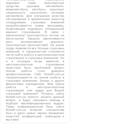
подлежат такие транспортные
средства: грузовые автомобили,
микроавтобусы, автобусы, транспорт
специального назначения, легковые
автомобили. Для улучшения качества
обслуживания и привлечения клиентов
сотрудниками страховых компаний
разрабатываются новые программы,
позволяющие подобрать оптимальный
вариант страхования. В связи с
увеличением транспортного потока на
магистралях Украины увеличивается
риск возникновения дорожно-
транспортных происшествий. На рынке
труда появляется все больше страховых
компаний, и специалистам становится
легче найти работу в автотранспортном
страховании в страховых компаниях. Но
и в ситуации, когда вакансии в
автотранспортном страховании
перестали быть проблемой, вопрос
поиска работы стоит доверять
профессионалам. Сайт finstaff.com.ua
специализируется на поиске работы в
страховых компаниях, банках и других
финансовых учреждениях. Вам нужна
работа в автотранспортном
страховании или кадры для Вашей
страховой компании? Ресурсы сайта
finstaff.com.ua помогут решить данный
вопрос, и будут оказывать помощь в
подборе квалифицированных кадров.
Также информационная база сайта
finstaff.com.ua позволят соискателям
быть в курсе самых свежих банковских
новостей, конференций, семинаров и
выставок.