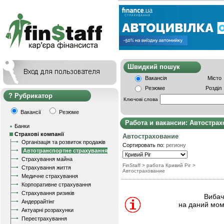
Швидкий пошу
Вакансія
Місто
Резюме
Розділ
Рубрикатор
Ключові слова
Вакансії
Резюме
Работа и вакансии: Автостра
Банки
Страхові компанії
Автострахование
Організація та розвиток продажів
Сортировать по:
региону
Автотранспортне страхування
Страхування майна
FinStaff
> работа Кривий Ріг
>
Страхування життя
Автострахование
Медичне страхування
Корпоративне страхування
Страхування ризиків
Вибачт
Андеррайтінг
на даний мом
Актуарні розрахунки
Перестрахування