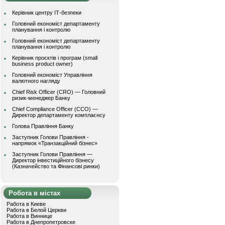
Керівник центру ІТ-безпеки
Головний економіст департаменту
планування і контролю
Головний економіст департаменту
планування і контролю
Керівник проєктів і програм (small
business product owner)
Головний економіст Управління
валютного нагляду
Chief Risk Officer (CRO) — Головний
ризик-менеджер Банку
Chief Compliance Officer (CCO) —
Директор департаменту комплаєнсу
Голова Правління Банку
Заступник Голови Правління -
напрямок «Транзакційний бізнес»
Заступник Голови Правління —
Директор інвестиційного бізнесу
(Казначейство та Фінансові ринки)
Робота в містах
Работа в Киеве
Работа в Белой Церкви
Работа в Виннице
Работа в Днепропетровске