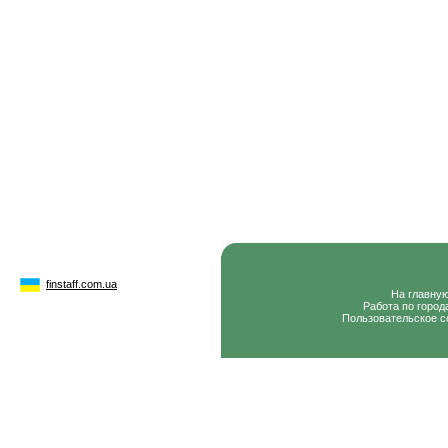
finstaff.com.ua
На главну
Работа по город
Пользовательское с