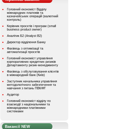
Головний економіст Відділу
міжнародних платежів та
казначейських операцій (валютний
контроль)
Керівник проєктів і програм (small
business product owner)
Аналітик Б2 (Analyst B2)
Директор відділення Банку
Фахівець з оптимізації та
автоматизації проєктів
Головний економіст управління
корпоративних кредитних ризиків
Департаменту ризик-менеджменту
Фахівець з обслуговування клієнтів
в міжнародний банк (Київ)
Заступник начальника управління
методологічного забезпечення та
навчання з питань ПВК/ФТ
Аудитор
Головний економіст відділу по
взаємодії з національними та
міжнародними платіжними
системами
Вакансії NEW