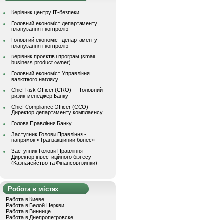
Керівник центру ІТ-безпеки
Головний економіст департаменту
планування і контролю
Головний економіст департаменту
планування і контролю
Керівник проєктів і програм (small
business product owner)
Головний економіст Управління
валютного нагляду
Chief Risk Officer (CRO) — Головний
ризик-менеджер Банку
Chief Compliance Officer (CCO) —
Директор департаменту комплаєнсу
Голова Правління Банку
Заступник Голови Правління -
напрямок «Транзакційний бізнес»
Заступник Голови Правління —
Директор інвестиційного бізнесу
(Казначейство та Фінансові ринки)
Робота в містах
Работа в Киеве
Работа в Белой Церкви
Работа в Виннице
Работа в Днепропетровске