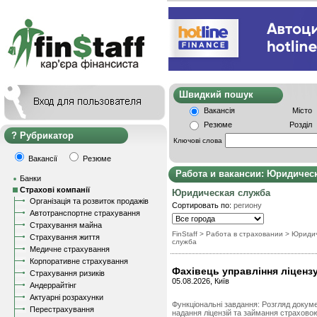
Швидкий пошу
Вакансія
Місто
Резюме
Розділ
Рубрикатор
Ключові слова
Вакансії
Резюме
Работа и вакансии: Юридичес
Банки
Страхові компанії
Юридическая служба
Організація та розвиток продажів
Сортировать по:
региону
Автотранспортне страхування
Страхування майна
FinStaff
>
Работа в страховании
>
Юридич
Страхування життя
служба
Медичне страхування
Корпоративне страхування
Фахівець управління ліценз
Страхування ризиків
05.08.2026, Київ
Андеррайтінг
Актуарні розрахунки
Функціональні завдання: Розгляд докуме
Перестрахування
надання ліцензій та займання страхово