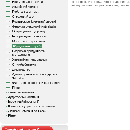
Врегулювання збитків
до профільних нормативно-правових акт
методологічної та практичної підтримки,
Аварійний комісар
Робота з агентами
Страховий агент
Розвиток регіональної мережі
Фінансово-економічний відділ
Операційний супровід
Інформаційні технології
Маркетинг та реклама
Юридична служба
Розробка продуктів та
методологія
Управління персоналом
Служба безпеки
Діловодство
Адміністративно-господарська
частина
Філії та відділення СК (керівники)
Різне
Лізингові компанії
Аудиторські компанії
Інвестиційні компанії
Компанії з управління активами
Ділінгові компанії та Forex
Різне
Термінові вакансії