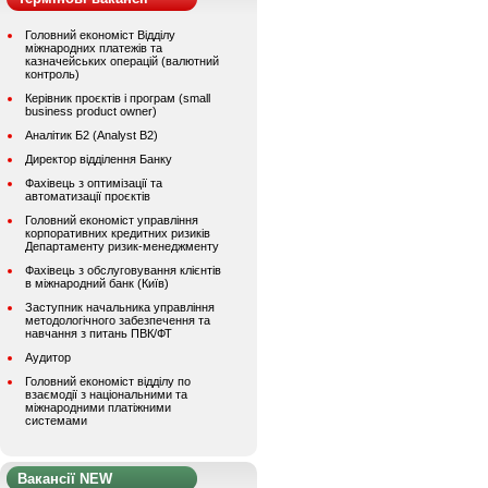
Головний економіст Відділу
міжнародних платежів та
казначейських операцій (валютний
контроль)
Керівник проєктів і програм (small
business product owner)
Аналітик Б2 (Analyst B2)
Директор відділення Банку
Фахівець з оптимізації та
автоматизації проєктів
Головний економіст управління
корпоративних кредитних ризиків
Департаменту ризик-менеджменту
Фахівець з обслуговування клієнтів
в міжнародний банк (Київ)
Заступник начальника управління
методологічного забезпечення та
навчання з питань ПВК/ФТ
Аудитор
Головний економіст відділу по
взаємодії з національними та
міжнародними платіжними
системами
Вакансії NEW