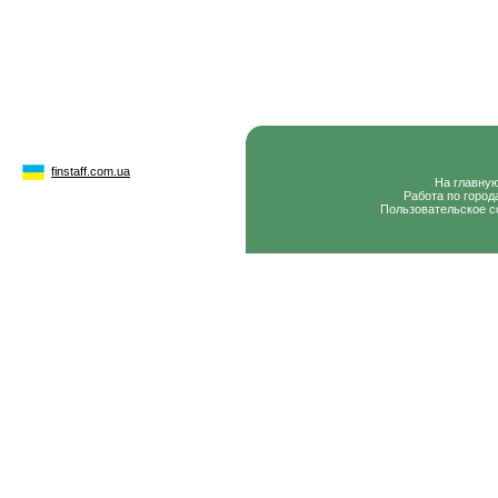
finstaff.com.ua
На главну
Работа по город
Пользовательское с