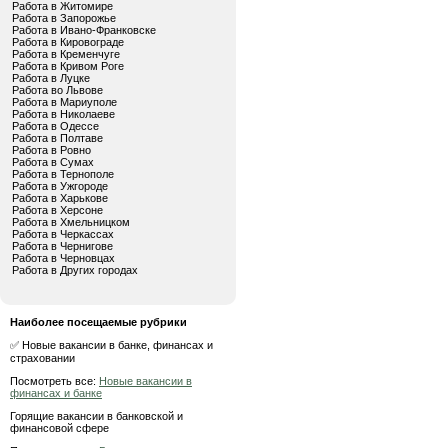
Работа в Житомире
Работа в Запорожье
Работа в Ивано-Франковске
Работа в Кировограде
Работа в Кременчуге
Работа в Кривом Роге
Работа в Луцке
Работа во Львове
Работа в Мариуполе
Работа в Николаеве
Работа в Одессе
Работа в Полтаве
Работа в Ровно
Работа в Сумах
Работа в Тернополе
Работа в Ужгороде
Работа в Харькове
Работа в Херсоне
Работа в Хмельницком
Работа в Черкассах
Работа в Чернигове
Работа в Черновцах
Работа в Других городах
Наиболее посещаемые рубрики
✅ Новые вакансии в банке, финансах и
страховании
Посмотреть все:
Новые вакансии в
финансах и банке
Горящие вакансии в банковской и
финансовой сфере