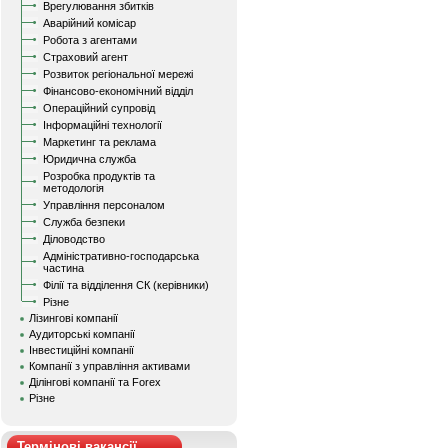
Врегулювання збитків
Аварійний комісар
Робота з агентами
Страховий агент
Розвиток регіональної мережі
Фінансово-економічний відділ
Операційний супровід
Інформаційні технології
Маркетинг та реклама
Юридична служба
Розробка продуктів та
методологія
Управління персоналом
Служба безпеки
Діловодство
Адміністративно-господарська
частина
Філії та відділення СК (керівники)
Різне
Лізингові компанії
Аудиторські компанії
Інвестиційні компанії
Компанії з управління активами
Ділінгові компанії та Forex
Різне
Термінові вакансії