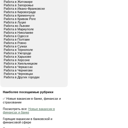
Работа в Житомире
Работа в Запорожье
Работа в Ивано-Франковске
Работа в Кировограде
Работа в Кременчуге
Работа в Кривом Роге
Работа в Луцке
Работа во Львове
Работа в Мариуполе
Работа в Николаеве
Работа в Одессе
Работа в Полтаве
Работа в Ровно
Работа в Сумах
Работа в Тернополе
Работа в Ужгороде
Работа в Харькове
Работа в Херсоне
Работа в Хмельницком
Работа в Черкассах
Работа в Чернигове
Работа в Черновцах
Работа в Других городах
Наиболее посещаемые рубрики
✅ Новые вакансии в банке, финансах и
страховании
Посмотреть все:
Новые вакансии в
финансах и банке
Горящие вакансии в банковской и
финансовой сфере