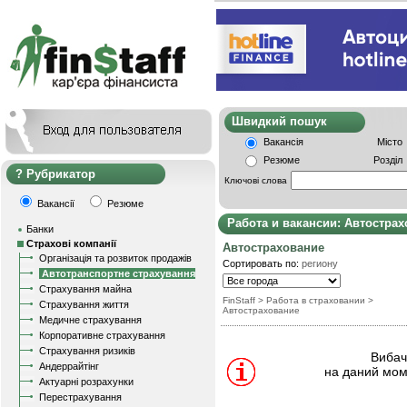
Швидкий пошу
Вакансія
Місто
Резюме
Розділ
Рубрикатор
Ключові слова
Вакансії
Резюме
Работа и вакансии: Автостра
Банки
Страхові компанії
Автострахование
Організація та розвиток продажів
Сортировать по:
региону
Автотранспортне страхування
Страхування майна
FinStaff
>
Работа в страховании
>
Страхування життя
Автострахование
Медичне страхування
Корпоративне страхування
Страхування ризиків
Вибачт
Андеррайтінг
на даний мом
Актуарні розрахунки
Перестрахування