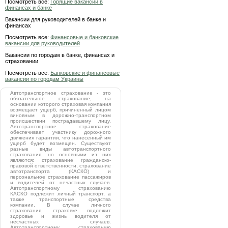
Посмотреть все:
Горящие вакансии в
финансах и банке
Вакансии для руководителей в банке и
финансах
Посмотреть все:
Финансовые и банковские
вакансии для руководителей
Вакансии по городам в банке, финансах и
страховании
Посмотреть все:
Банковские и финансовые
вакансии по городам Украины
Автотранспортное страхование - это
обязательное страхование, на
основании которого страховая компания
возмещает ущерб, причиненный лицом
виновным в дорожно-транспортном
происшествии пострадавшему лицу.
Автотранспортное страхование
обеспечивает участнику дорожного
движения гарантии, что нанесенный им
ущерб будет возмещен. Существуют
разные виды автотранспортного
страхования, но основными из них
являются: страхование гражданско-
правовой ответственности, страхование
автотранспорта (КАСКО) и
персональное страхование пассажиров
и водителей от нечастных случаев.
Автотранспортному страхованию
КАСКО подлежит личный транспорт, а
также транспортные средства
компании. В случае личного
страхования, страховке подлежит
здоровье и жизнь водителя от
несчастных случаев.
Автотранспортному страхованию