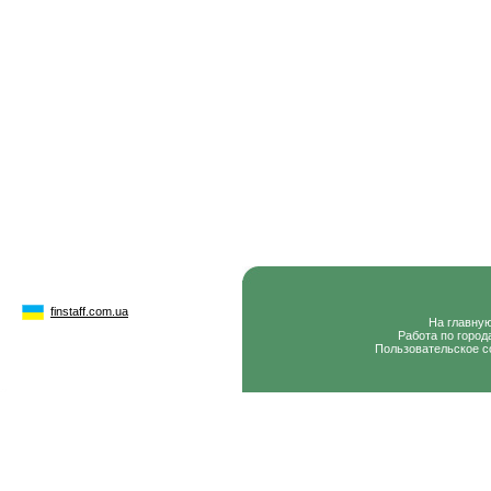
finstaff.com.ua
На главну
Работа по город
Пользовательское с