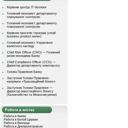
Керівник центру ІТ-безпеки
Головний економіст департаменту
планування і контролю
Головний економіст департаменту
планування і контролю
Керівник проєктів і програм (small
business product owner)
Головний економіст Управління
валютного нагляду
Chief Risk Officer (CRO) — Головний
ризик-менеджер Банку
Chief Compliance Officer (CCO) —
Директор департаменту комплаєнсу
Голова Правління Банку
Заступник Голови Правління -
напрямок «Транзакційний бізнес»
Заступник Голови Правління —
Директор інвестиційного бізнесу
(Казначейство та Фінансові ринки)
Робота в містах
Работа в Киеве
Работа в Белой Церкви
Работа в Виннице
Работа в Днепропетровске