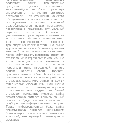
подлежат такие транспортные
средства: грузовые автомобили,
микроавтобусы, автобусы, транспорт
специального назначения, легковые
автомобили. Для улучшения качества
обслуживания и привлечения клиентов
сотрудниками страховых компаний
разрабатываются новые программы,
позволяющие подобрать оптимальный
вариант страхования. В связи с
увеличением транспортного потока на
магистралях Украины увеличивается
риск возникновения дорожно-
транспортных происшествий. На рынке
труда появляется все больше страховых
компаний, и специалистам становится
легче найти работу в автотранспортном
страховании в страховых компаниях. Но
и в ситуации, когда вакансии в
автотранспортном страховании
перестали быть проблемой, вопрос
поиска работы стоит доверять
профессионалам. Сайт finstaff.com.ua
специализируется на поиске работы в
страховых компаниях, банках и других
финансовых учреждениях. Вам нужна
работа в автотранспортном
страховании или кадры для Вашей
страховой компании? Ресурсы сайта
finstaff.com.ua помогут решить данный
вопрос, и будут оказывать помощь в
подборе квалифицированных кадров.
Также информационная база сайта
finstaff.com.ua позволят соискателям
быть в курсе самых свежих банковских
новостей, конференций, семинаров и
выставок.