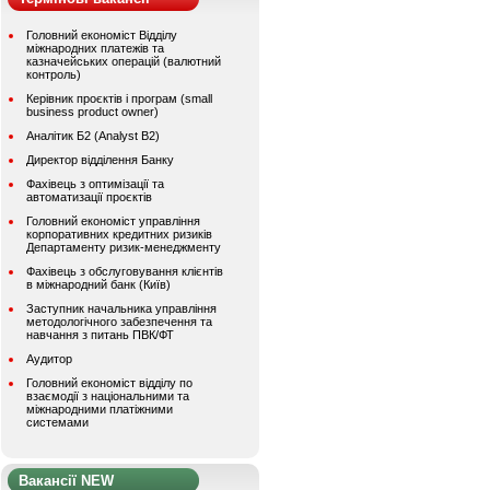
Головний економіст Відділу
міжнародних платежів та
казначейських операцій (валютний
контроль)
Керівник проєктів і програм (small
business product owner)
Аналітик Б2 (Analyst B2)
Директор відділення Банку
Фахівець з оптимізації та
автоматизації проєктів
Головний економіст управління
корпоративних кредитних ризиків
Департаменту ризик-менеджменту
Фахівець з обслуговування клієнтів
в міжнародний банк (Київ)
Заступник начальника управління
методологічного забезпечення та
навчання з питань ПВК/ФТ
Аудитор
Головний економіст відділу по
взаємодії з національними та
міжнародними платіжними
системами
Вакансії NEW