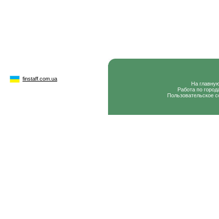
finstaff.com.ua
На главну
Работа по город
Пользовательское с