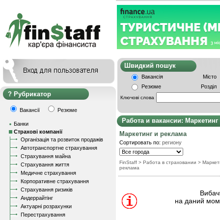
Швидкий пошу
Вакансія
Місто
Резюме
Розділ
Рубрикатор
Ключові слова
Вакансії
Резюме
Работа и вакансии: Маркетинг
Банки
Страхові компанії
Маркетинг и реклама
Організація та розвиток продажів
Сортировать по:
региону
Автотранспортне страхування
Страхування майна
FinStaff
>
Работа в страховании
>
Маркет
Страхування життя
реклама
Медичне страхування
Корпоративне страхування
Страхування ризиків
Вибачт
Андеррайтінг
на даний моме
Актуарні розрахунки
Перестрахування