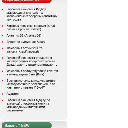
Головний економіст Відділу
міжнародних платежів та
казначейських операцій (валютний
контроль)
Керівник проєктів і програм (small
business product owner)
Аналітик Б2 (Analyst B2)
Директор відділення Банку
Фахівець з оптимізації та
автоматизації проєктів
Головний економіст управління
корпоративних кредитних ризиків
Департаменту ризик-менеджменту
Фахівець з обслуговування клієнтів
в міжнародний банк (Київ)
Заступник начальника управління
методологічного забезпечення та
навчання з питань ПВК/ФТ
Аудитор
Головний економіст відділу по
взаємодії з національними та
міжнародними платіжними
системами
Вакансії NEW