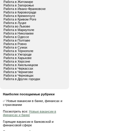
Работа в Житомире
Работа в Запорожье
Работа в Ивано-Франковске
Работа в Кировограде
Работа в Кременчуге
Работа в Кривом Роге
Работа в Луцке
Работа во Львове
Работа в Мариуполе
Работа в Николаеве
Работа в Одессе
Работа в Полтаве
Работа в Ровно
Работа в Сумах
Работа в Тернополе
Работа в Ужгороде
Работа в Харькове
Работа в Херсоне
Работа в Хмельницком
Работа в Черкассах
Работа в Чернигове
Работа в Черновцах
Работа в Других городах
Наиболее посещаемые рубрики
✅ Новые вакансии в банке, финансах и
страховании
Посмотреть все:
Новые вакансии в
финансах и банке
Горящие вакансии в банковской и
финансовой сфере