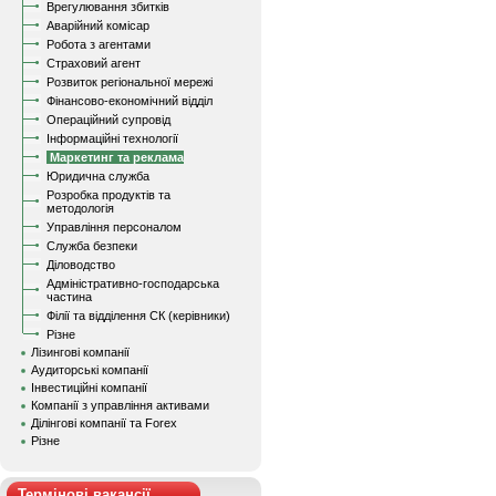
Врегулювання збитків
Аварійний комісар
Робота з агентами
Страховий агент
Розвиток регіональної мережі
Фінансово-економічний відділ
Операційний супровід
Інформаційні технології
Маркетинг та реклама
Юридична служба
Розробка продуктів та
методологія
Управління персоналом
Служба безпеки
Діловодство
Адміністративно-господарська
частина
Філії та відділення СК (керівники)
Різне
Лізингові компанії
Аудиторські компанії
Інвестиційні компанії
Компанії з управління активами
Ділінгові компанії та Forex
Різне
Термінові вакансії