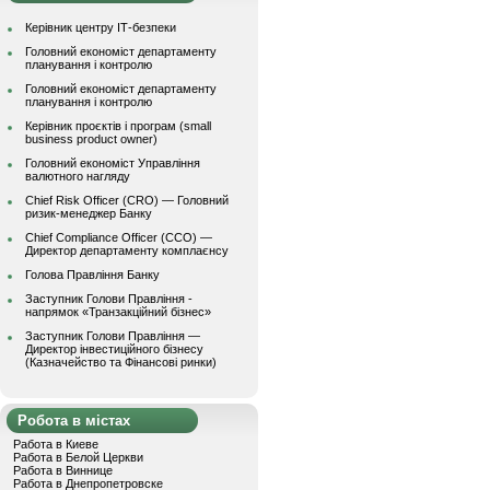
Керівник центру ІТ-безпеки
Головний економіст департаменту
планування і контролю
Головний економіст департаменту
планування і контролю
Керівник проєктів і програм (small
business product owner)
Головний економіст Управління
валютного нагляду
Chief Risk Officer (CRO) — Головний
ризик-менеджер Банку
Chief Compliance Officer (CCO) —
Директор департаменту комплаєнсу
Голова Правління Банку
Заступник Голови Правління -
напрямок «Транзакційний бізнес»
Заступник Голови Правління —
Директор інвестиційного бізнесу
(Казначейство та Фінансові ринки)
Робота в містах
Работа в Киеве
Работа в Белой Церкви
Работа в Виннице
Работа в Днепропетровске