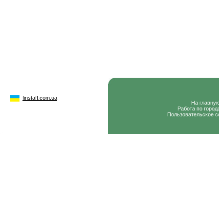
finstaff.com.ua
На главну
Работа по город
Пользовательское с