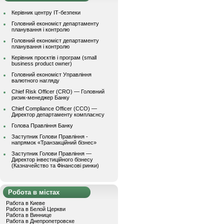
Керівник центру ІТ-безпеки
Головний економіст департаменту
планування і контролю
Головний економіст департаменту
планування і контролю
Керівник проєктів і програм (small
business product owner)
Головний економіст Управління
валютного нагляду
Chief Risk Officer (CRO) — Головний
ризик-менеджер Банку
Chief Compliance Officer (CCO) —
Директор департаменту комплаєнсу
Голова Правління Банку
Заступник Голови Правління -
напрямок «Транзакційний бізнес»
Заступник Голови Правління —
Директор інвестиційного бізнесу
(Казначейство та Фінансові ринки)
Робота в містах
Работа в Киеве
Работа в Белой Церкви
Работа в Виннице
Работа в Днепропетровске