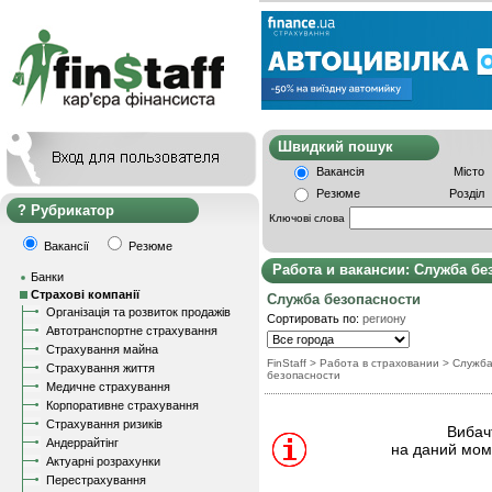
Швидкий пошу
Вакансія
Місто
Резюме
Розділ
Рубрикатор
Ключові слова
Вакансії
Резюме
Работа и вакансии: Служба бе
Банки
Страхові компанії
Служба безопасности
Організація та розвиток продажів
Сортировать по:
региону
Автотранспортне страхування
Страхування майна
FinStaff
>
Работа в страховании
>
Служб
Страхування життя
безопасности
Медичне страхування
Корпоративне страхування
Страхування ризиків
Вибачт
Андеррайтінг
на даний моме
Актуарні розрахунки
Перестрахування