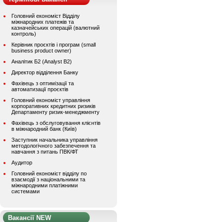
Головний економіст Відділу
міжнародних платежів та
казначейських операцій (валютний
контроль)
Керівник проєктів і програм (small
business product owner)
Аналітик Б2 (Analyst B2)
Директор відділення Банку
Фахівець з оптимізації та
автоматизації проєктів
Головний економіст управління
корпоративних кредитних ризиків
Департаменту ризик-менеджменту
Фахівець з обслуговування клієнтів
в міжнародний банк (Київ)
Заступник начальника управління
методологічного забезпечення та
навчання з питань ПВК/ФТ
Аудитор
Головний економіст відділу по
взаємодії з національними та
міжнародними платіжними
системами
Вакансії NEW