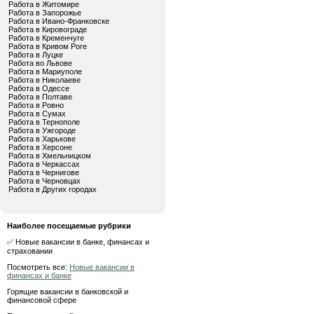
Работа в Житомире
Работа в Запорожье
Работа в Ивано-Франковске
Работа в Кировограде
Работа в Кременчуге
Работа в Кривом Роге
Работа в Луцке
Работа во Львове
Работа в Мариуполе
Работа в Николаеве
Работа в Одессе
Работа в Полтаве
Работа в Ровно
Работа в Сумах
Работа в Тернополе
Работа в Ужгороде
Работа в Харькове
Работа в Херсоне
Работа в Хмельницком
Работа в Черкассах
Работа в Чернигове
Работа в Черновцах
Работа в Других городах
Наиболее посещаемые рубрики
✅ Новые вакансии в банке, финансах и
страховании
Посмотреть все:
Новые вакансии в
финансах и банке
Горящие вакансии в банковской и
финансовой сфере