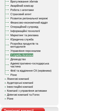
Врегулювання збитків
Аварійний комісар
Робота з агентами
Страховий агент
Розвиток регіональної мережі
Фінансово-економічний відділ
Операційний супровід
Інформаційні технології
Маркетинг та реклама
Юридична служба
Розробка продуктів та
методологія
Управління персоналом
Служба безпеки
Діловодство
Адміністративно-господарська
частина
Філії та відділення СК (керівники)
Різне
Лізингові компанії
Аудиторські компанії
Інвестиційні компанії
Компанії з управління активами
Ділінгові компанії та Forex
Різне
Термінові вакансії