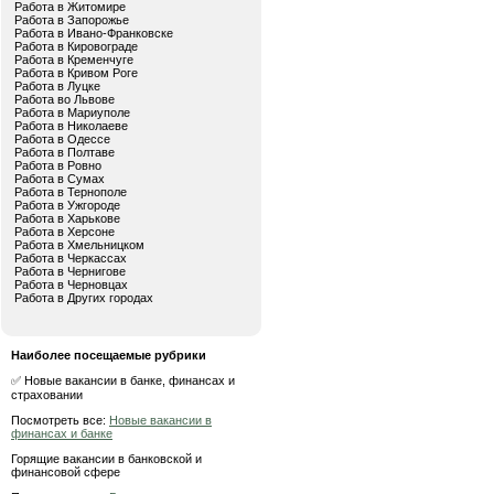
Работа в Житомире
Работа в Запорожье
Работа в Ивано-Франковске
Работа в Кировограде
Работа в Кременчуге
Работа в Кривом Роге
Работа в Луцке
Работа во Львове
Работа в Мариуполе
Работа в Николаеве
Работа в Одессе
Работа в Полтаве
Работа в Ровно
Работа в Сумах
Работа в Тернополе
Работа в Ужгороде
Работа в Харькове
Работа в Херсоне
Работа в Хмельницком
Работа в Черкассах
Работа в Чернигове
Работа в Черновцах
Работа в Других городах
Наиболее посещаемые рубрики
✅ Новые вакансии в банке, финансах и
страховании
Посмотреть все:
Новые вакансии в
финансах и банке
Горящие вакансии в банковской и
финансовой сфере