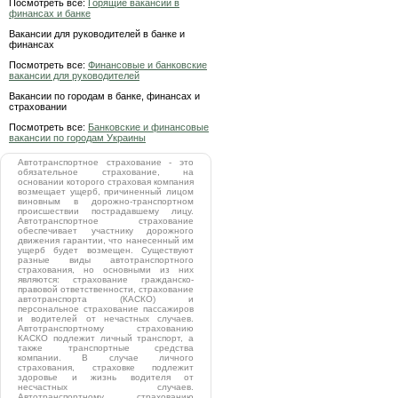
Посмотреть все:
Горящие вакансии в
финансах и банке
Вакансии для руководителей в банке и
финансах
Посмотреть все:
Финансовые и банковские
вакансии для руководителей
Вакансии по городам в банке, финансах и
страховании
Посмотреть все:
Банковские и финансовые
вакансии по городам Украины
Автотранспортное страхование - это
обязательное страхование, на
основании которого страховая компания
возмещает ущерб, причиненный лицом
виновным в дорожно-транспортном
происшествии пострадавшему лицу.
Автотранспортное страхование
обеспечивает участнику дорожного
движения гарантии, что нанесенный им
ущерб будет возмещен. Существуют
разные виды автотранспортного
страхования, но основными из них
являются: страхование гражданско-
правовой ответственности, страхование
автотранспорта (КАСКО) и
персональное страхование пассажиров
и водителей от нечастных случаев.
Автотранспортному страхованию
КАСКО подлежит личный транспорт, а
также транспортные средства
компании. В случае личного
страхования, страховке подлежит
здоровье и жизнь водителя от
несчастных случаев.
Автотранспортному страхованию