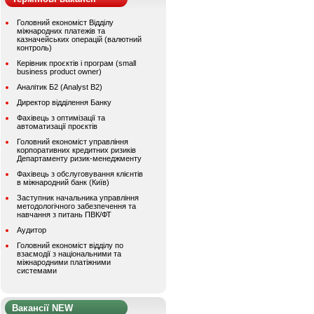
Головний економіст Відділу
міжнародних платежів та
казначейських операцій (валютний
контроль)
Керівник проєктів і програм (small
business product owner)
Аналітик Б2 (Analyst B2)
Директор відділення Банку
Фахівець з оптимізації та
автоматизації проєктів
Головний економіст управління
корпоративних кредитних ризиків
Департаменту ризик-менеджменту
Фахівець з обслуговування клієнтів
в міжнародний банк (Київ)
Заступник начальника управління
методологічного забезпечення та
навчання з питань ПВК/ФТ
Аудитор
Головний економіст відділу по
взаємодії з національними та
міжнародними платіжними
системами
Вакансії NEW