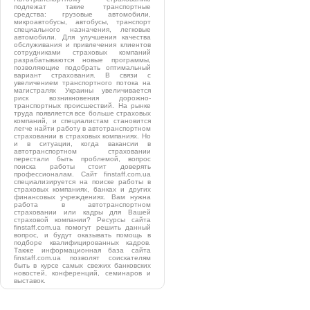
подлежат такие транспортные
средства: грузовые автомобили,
микроавтобусы, автобусы, транспорт
специального назначения, легковые
автомобили. Для улучшения качества
обслуживания и привлечения клиентов
сотрудниками страховых компаний
разрабатываются новые программы,
позволяющие подобрать оптимальный
вариант страхования. В связи с
увеличением транспортного потока на
магистралях Украины увеличивается
риск возникновения дорожно-
транспортных происшествий. На рынке
труда появляется все больше страховых
компаний, и специалистам становится
легче найти работу в автотранспортном
страховании в страховых компаниях. Но
и в ситуации, когда вакансии в
автотранспортном страховании
перестали быть проблемой, вопрос
поиска работы стоит доверять
профессионалам. Сайт finstaff.com.ua
специализируется на поиске работы в
страховых компаниях, банках и других
финансовых учреждениях. Вам нужна
работа в автотранспортном
страховании или кадры для Вашей
страховой компании? Ресурсы сайта
finstaff.com.ua помогут решить данный
вопрос, и будут оказывать помощь в
подборе квалифицированных кадров.
Также информационная база сайта
finstaff.com.ua позволят соискателям
быть в курсе самых свежих банковских
новостей, конференций, семинаров и
выставок.