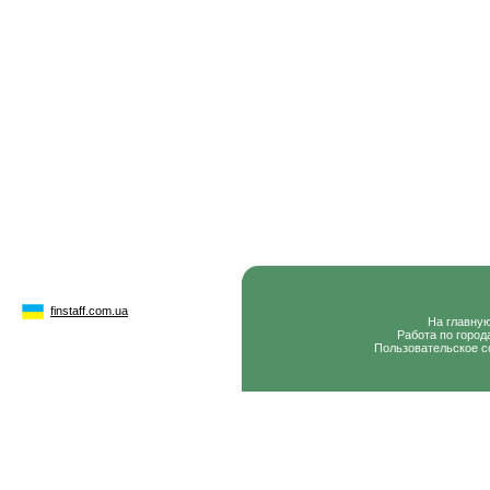
finstaff.com.ua
На главну
Работа по город
Пользовательское с