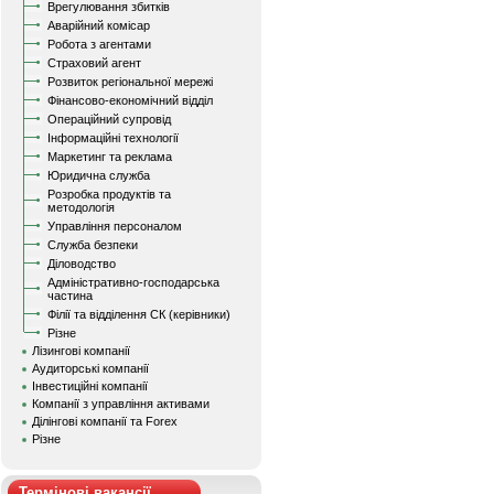
Врегулювання збитків
Аварійний комісар
Робота з агентами
Страховий агент
Розвиток регіональної мережі
Фінансово-економічний відділ
Операційний супровід
Інформаційні технології
Маркетинг та реклама
Юридична служба
Розробка продуктів та
методологія
Управління персоналом
Служба безпеки
Діловодство
Адміністративно-господарська
частина
Філії та відділення СК (керівники)
Різне
Лізингові компанії
Аудиторські компанії
Інвестиційні компанії
Компанії з управління активами
Ділінгові компанії та Forex
Різне
Термінові вакансії