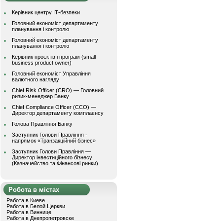
Керівник центру ІТ-безпеки
Головний економіст департаменту
планування і контролю
Головний економіст департаменту
планування і контролю
Керівник проєктів і програм (small
business product owner)
Головний економіст Управління
валютного нагляду
Chief Risk Officer (CRO) — Головний
ризик-менеджер Банку
Chief Compliance Officer (CCO) —
Директор департаменту комплаєнсу
Голова Правління Банку
Заступник Голови Правління -
напрямок «Транзакційний бізнес»
Заступник Голови Правління —
Директор інвестиційного бізнесу
(Казначейство та Фінансові ринки)
Робота в містах
Работа в Киеве
Работа в Белой Церкви
Работа в Виннице
Работа в Днепропетровске