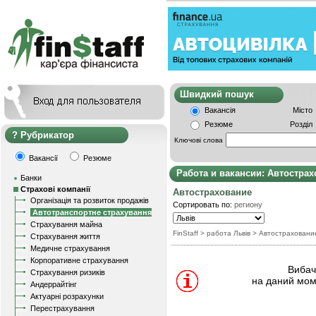
Швидкий пошу
Вакансія
Місто
Резюме
Розділ
Рубрикатор
Ключові слова
Вакансії
Резюме
Работа и вакансии: Автостра
Банки
Страхові компанії
Автострахование
Організація та розвиток продажів
Сортировать по:
региону
Автотранспортне страхування
Страхування майна
FinStaff
> работа Львів
>
Автостраховани
Страхування життя
Медичне страхування
Корпоративне страхування
Вибачт
Страхування ризиків
на даний мом
Андеррайтінг
Актуарні розрахунки
Перестрахування