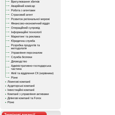
Врегулювання збитків
Аварійний комісар
Робота з агентами
Страховий агент
Розвиток регіональної мережі
Фінансово-економічний відділ
Операційний супровід
Інформаційні технології
Маркетинг та реклама
Юридична служба
Розробка продуктів та
методологія
Управління персоналом
Служба безпеки
Діловодство
Адміністративно-господарська
частина
Філії та відділення СК (керівники)
Різне
Лізингові компанії
Аудиторські компанії
Інвестиційні компанії
Компанії з управління активами
Ділінгові компанії та Forex
Різне
Термінові вакансії