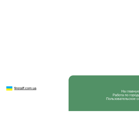
finstaff.com.ua
На главну
Работа по город
Пользовательское с