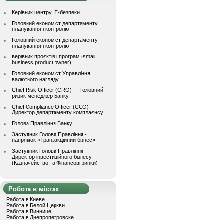
Керівник центру ІТ-безпеки
Головний економіст департаменту
планування і контролю
Головний економіст департаменту
планування і контролю
Керівник проєктів і програм (small
business product owner)
Головний економіст Управління
валютного нагляду
Chief Risk Officer (CRO) — Головний
ризик-менеджер Банку
Chief Compliance Officer (CCO) —
Директор департаменту комплаєнсу
Голова Правління Банку
Заступник Голови Правління -
напрямок «Транзакційний бізнес»
Заступник Голови Правління —
Директор інвестиційного бізнесу
(Казначейство та Фінансові ринки)
Робота в містах
Работа в Киеве
Работа в Белой Церкви
Работа в Виннице
Работа в Днепропетровске