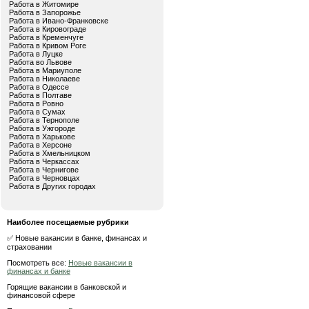
Работа в Житомире
Работа в Запорожье
Работа в Ивано-Франковске
Работа в Кировограде
Работа в Кременчуге
Работа в Кривом Роге
Работа в Луцке
Работа во Львове
Работа в Мариуполе
Работа в Николаеве
Работа в Одессе
Работа в Полтаве
Работа в Ровно
Работа в Сумах
Работа в Тернополе
Работа в Ужгороде
Работа в Харькове
Работа в Херсоне
Работа в Хмельницком
Работа в Черкассах
Работа в Чернигове
Работа в Черновцах
Работа в Других городах
Наиболее посещаемые рубрики
✅ Новые вакансии в банке, финансах и
страховании
Посмотреть все:
Новые вакансии в
финансах и банке
Горящие вакансии в банковской и
финансовой сфере