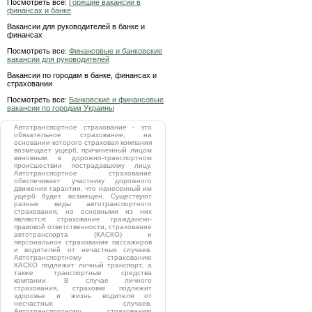
Посмотреть все:
Горящие вакансии в
финансах и банке
Вакансии для руководителей в банке и
финансах
Посмотреть все:
Финансовые и банковские
вакансии для руководителей
Вакансии по городам в банке, финансах и
страховании
Посмотреть все:
Банковские и финансовые
вакансии по городам Украины
Автотранспортное страхование - это
обязательное страхование, на
основании которого страховая компания
возмещает ущерб, причиненный лицом
виновным в дорожно-транспортном
происшествии пострадавшему лицу.
Автотранспортное страхование
обеспечивает участнику дорожного
движения гарантии, что нанесенный им
ущерб будет возмещен. Существуют
разные виды автотранспортного
страхования, но основными из них
являются: страхование гражданско-
правовой ответственности, страхование
автотранспорта (КАСКО) и
персональное страхование пассажиров
и водителей от нечастных случаев.
Автотранспортному страхованию
КАСКО подлежит личный транспорт, а
также транспортные средства
компании. В случае личного
страхования, страховке подлежит
здоровье и жизнь водителя от
несчастных случаев.
Автотранспортному страхованию