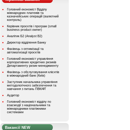
Головний економіст Відділу
міжнародних платежів та
казначейських операцій (валютний
контроль)
Керівник проєктів і програм (small
business product owner)
Аналітик Б2 (Analyst B2)
Директор відділення Банку
Фахівець з оптимізації та
автоматизації проєктів
Головний економіст управління
корпоративних кредитних ризиків
Департаменту ризик-менеджменту
Фахівець з обслуговування клієнтів
в міжнародний банк (Київ)
Заступник начальника управління
методологічного забезпечення та
навчання з питань ПВК/ФТ
Аудитор
Головний економіст відділу по
взаємодії з національними та
міжнародними платіжними
системами
Вакансії NEW