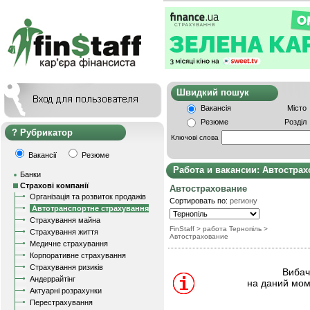
Швидкий пошу
Вакансія
Місто
Резюме
Розділ
Рубрикатор
Ключові слова
Вакансії
Резюме
Работа и вакансии: Автостра
Банки
Страхові компанії
Автострахование
Організація та розвиток продажів
Сортировать по:
региону
Автотранспортне страхування
Страхування майна
FinStaff
> работа Тернопіль
>
Страхування життя
Автострахование
Медичне страхування
Корпоративне страхування
Страхування ризиків
Вибачт
Андеррайтінг
на даний мом
Актуарні розрахунки
Перестрахування