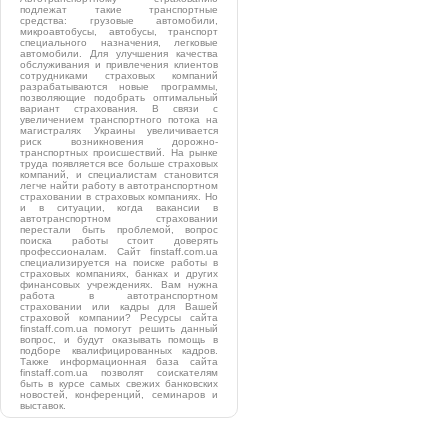
подлежат такие транспортные
средства: грузовые автомобили,
микроавтобусы, автобусы, транспорт
специального назначения, легковые
автомобили. Для улучшения качества
обслуживания и привлечения клиентов
сотрудниками страховых компаний
разрабатываются новые программы,
позволяющие подобрать оптимальный
вариант страхования. В связи с
увеличением транспортного потока на
магистралях Украины увеличивается
риск возникновения дорожно-
транспортных происшествий. На рынке
труда появляется все больше страховых
компаний, и специалистам становится
легче найти работу в автотранспортном
страховании в страховых компаниях. Но
и в ситуации, когда вакансии в
автотранспортном страховании
перестали быть проблемой, вопрос
поиска работы стоит доверять
профессионалам. Сайт finstaff.com.ua
специализируется на поиске работы в
страховых компаниях, банках и других
финансовых учреждениях. Вам нужна
работа в автотранспортном
страховании или кадры для Вашей
страховой компании? Ресурсы сайта
finstaff.com.ua помогут решить данный
вопрос, и будут оказывать помощь в
подборе квалифицированных кадров.
Также информационная база сайта
finstaff.com.ua позволят соискателям
быть в курсе самых свежих банковских
новостей, конференций, семинаров и
выставок.