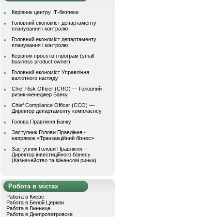
Керівник центру ІТ-безпеки
Головний економіст департаменту
планування і контролю
Головний економіст департаменту
планування і контролю
Керівник проєктів і програм (small
business product owner)
Головний економіст Управління
валютного нагляду
Chief Risk Officer (CRO) — Головний
ризик-менеджер Банку
Chief Compliance Officer (CCO) —
Директор департаменту комплаєнсу
Голова Правління Банку
Заступник Голови Правління -
напрямок «Транзакційний бізнес»
Заступник Голови Правління —
Директор інвестиційного бізнесу
(Казначейство та Фінансові ринки)
Робота в містах
Работа в Киеве
Работа в Белой Церкви
Работа в Виннице
Работа в Днепропетровске