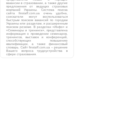
вакансии в страховании, а также другие
предложения от ведущих страховых
компаний Украины. Система поиска
сайта finstaff.com.ua очень удобна,
соискатели могут воспользоваться
быстрым поиском вакансий по городам
Украины или разделам, и расширенным
поиском резюме. В разделах «Инфо» и
«Семинары и тренинги», представлена
информация о проведении семинаров,
тренингов, выставок и конференций,
способствующих повышению
квалификации, а также финансовый
словарь. Сайт finstaff.com.ua – решение
Вашего вопроса трудоустройства в
сфере страхования.