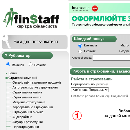
Швидкий пошу
Вакансія
Місто
Резюме
Розділ
Рубрикатор
Ключові слова
Вакансії
Резюме
Работа в страховании, вакан
Банки
Страхові компанії
Работа в страховании
Організація та розвиток продажів
Сортировать по:
региону
Автотранспортне страхування
Страхування майна
FinStaff
> работа Кам'янець-Подільський
Страхування життя
Медичне страхування
Корпоративне страхування
Вибачт
Страхування ризиків
на даний мом
Андеррайтінг
Актуарні розрахунки
Перестрахування