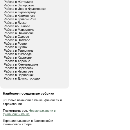
Работа в Житомире
Работа в Запорожье
Работа в Ивано-Франковске
Работа в Кировограде
Работа в Кременчуге
Работа в Кривом Роге
Работа в Луцке
Работа во Львове
Работа в Мариуполе
Работа в Николаеве
Работа в Одессе
Работа в Полтаве
Работа в Ровно
Работа в Сумах
Работа в Тернополе
Работа в Ужгороде
Работа в Харькове
Работа в Херсоне
Работа в Хмельницком
Работа в Черкассах
Работа в Чернигове
Работа в Черновцах
Работа в Других городах
Наиболее посещаемые рубрики
✅ Новые вакансии в банке, финансах и
страховании
Посмотреть все:
Новые вакансии в
финансах и банке
Горящие вакансии в банковской и
финансовой сфере