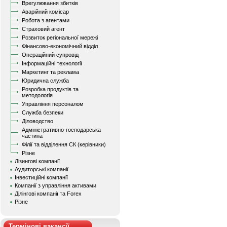
Врегулювання збитків
Аварійний комісар
Робота з агентами
Страховий агент
Розвиток регіональної мережі
Фінансово-економічний відділ
Операційний супровід
Інформаційні технології
Маркетинг та реклама
Юридична служба
Розробка продуктів та
методологія
Управління персоналом
Служба безпеки
Діловодство
Адміністративно-господарська
частина
Філії та відділення СК (керівники)
Різне
Лізингові компанії
Аудиторські компанії
Інвестиційні компанії
Компанії з управління активами
Ділінгові компанії та Forex
Різне
Термінові вакансії