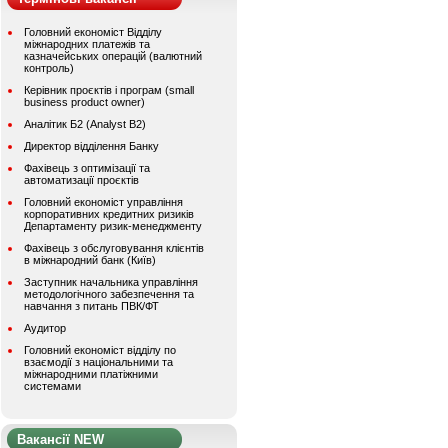
Головний економіст Відділу
міжнародних платежів та
казначейських операцій (валютний
контроль)
Керівник проєктів і програм (small
business product owner)
Аналітик Б2 (Analyst B2)
Директор відділення Банку
Фахівець з оптимізації та
автоматизації проєктів
Головний економіст управління
корпоративних кредитних ризиків
Департаменту ризик-менеджменту
Фахівець з обслуговування клієнтів
в міжнародний банк (Київ)
Заступник начальника управління
методологічного забезпечення та
навчання з питань ПВК/ФТ
Аудитор
Головний економіст відділу по
взаємодії з національними та
міжнародними платіжними
системами
Вакансії NEW