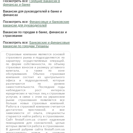
Посмотреть все:
Горящие вакансии в
финансах и банке
Вакансии для руководителей в банке и
финансах
Посмотреть все:
Финансовые и банковские
вакансии для руководителей
Вакансии по городам в банке, финансах и
страховании
Посмотреть все:
Банковские и финансовые
вакансии по городам Украины
Страховые компании являются основой
страхового рынка и подразделяются: по
характеру осуществляемых операций,
по форме собственности, по объему
страховых взносов и размеру уставного
капитала, а также по зоне
обслуживания. Обычно страховая
компания состоит из центрального
офиса и подразделений, которые
различаются по уровню
самостоятельности. Последние годы
наблюдается рост интереса
юридических и частных лиц к страховым
услугам, в связи с этим на украинском
рынке страхования появляется все
больше новых страховых компаний.
Работа в страховой компании считается
достаточно престижной, и вне
зависимости от опыта, специалисты
стараются найти работу в страховании.
Сайт finstaff.com.ua станет надежным
помощником для соискателей, целью
которых является работа в страховании.
В данной рубрике сайта finstaff.com.ua
представлены новые и горящие