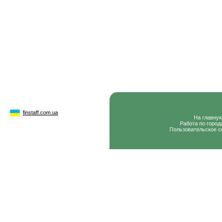
finstaff.com.ua
На главну
Работа по город
Пользовательское с