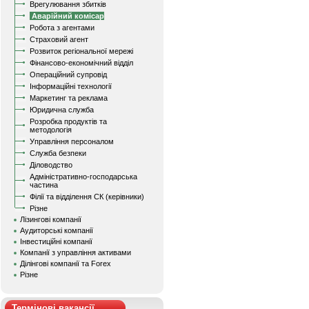
Врегулювання збитків
Аварійний комісар
Робота з агентами
Страховий агент
Розвиток регіональної мережі
Фінансово-економічний відділ
Операційний супровід
Інформаційні технології
Маркетинг та реклама
Юридична служба
Розробка продуктів та
методологія
Управління персоналом
Служба безпеки
Діловодство
Адміністративно-господарська
частина
Філії та відділення СК (керівники)
Різне
Лізингові компанії
Аудиторські компанії
Інвестиційні компанії
Компанії з управління активами
Ділінгові компанії та Forex
Різне
Термінові вакансії