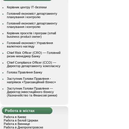
Керівник центру ІТ-безпеки
Головний економіст департаменту
планування і контролю
Головний економіст департаменту
планування і контролю
Керівник проєктів і програм (small
business product owner)
Головний економіст Управління
валютного нагляду
Chief Risk Officer (CRO) — Головний
ризик-менеджер Банку
Chief Compliance Officer (CCO) —
Директор департаменту комплаєнсу
Голова Правління Банку
Заступник Голови Правління -
напрямок «Транзакційний бізнес»
Заступник Голови Правління —
Директор інвестиційного бізнесу
(Казначейство та Фінансові ринки)
Робота в містах
Работа в Киеве
Работа в Белой Церкви
Работа в Виннице
Работа в Днепропетровске