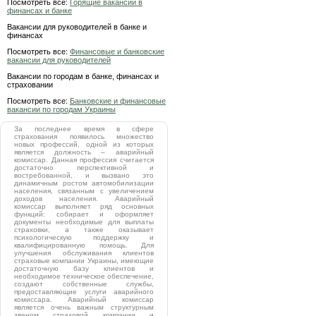
Посмотреть все:
Горящие вакансии в
финансах и банке
Вакансии для руководителей в банке и
финансах
Посмотреть все:
Финансовые и банковские
вакансии для руководителей
Вакансии по городам в банке, финансах и
страховании
Посмотреть все:
Банковские и финансовые
вакансии по городам Украины
За последнее время в сфере
страхования появилось множество
новых профессий, одной из которых
является должность – аварийный
комиссар. Данная профессия считается
достаточно перспективной и
востребованной, и вызвано это
динамичным ростом автомобилизации
населения, связанным с увеличением
доходов населения. Аварийный
комиссар выполняет ряд основных
функций: собирает и оформляет
документы необходимые для выплаты
страховки, а также оказывает
психологическую поддержку и
квалифицированную помощь. Для
улучшения обслуживания клиентов
страховые компании Украины, имеющие
достаточную базу клиентов и
необходимое техническое обеспечение,
создают собственные службы,
предоставляющие услуги аварийного
комиссара. Аварийный комиссар
является очень важным структурным
звеном страховой компании и