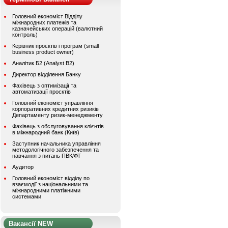
Головний економіст Відділу
міжнародних платежів та
казначейських операцій (валютний
контроль)
Керівник проєктів і програм (small
business product owner)
Аналітик Б2 (Analyst B2)
Директор відділення Банку
Фахівець з оптимізації та
автоматизації проєктів
Головний економіст управління
корпоративних кредитних ризиків
Департаменту ризик-менеджменту
Фахівець з обслуговування клієнтів
в міжнародний банк (Київ)
Заступник начальника управління
методологічного забезпечення та
навчання з питань ПВК/ФТ
Аудитор
Головний економіст відділу по
взаємодії з національними та
міжнародними платіжними
системами
Вакансії NEW