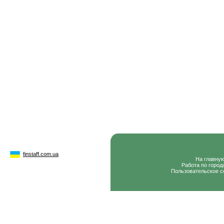
finstaff.com.ua
На главну
Работа по город
Пользовательское с