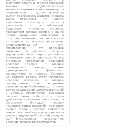
выполняет защиту интересов страховой
компании от недобросовестных
клиентов (страхователей), пытающихся
смошенничать с целью получения
выплат по страховке. Мониторинг рынка
труда показывает, что работа
аварийным комиссаром считается
актуальной и востребованной.
Существует множество способов,
посредством которых возможно найти
работу аварийным комиссаром в
страховых компаниях, но поиск в сети
интернет остается самым актуальным.
Специализированный сайт
finstaff.com.ua – это надежный
помощник в решении вопроса
трудоустройства в сфере страхования,
банковского дела и финансов. На его
страницах представлен обширный
«Каталог резюме», в котором
работодатели найдут резюме
руководителей и финансовых
специалистов по городам Украины.
Соискателям работы будет интересен
«Каталог вакансий», в котором
сосредоточены только актуальные
вакансии аварийный комиссар, а также
другие предложения для руководителей
и молодых специалистов. Поисковая
система сайта finstaff.com.ua очень
удобна в использовании, что становится
возможным благодаря сервису
«быстрого поиска вакансий», в котором,
выбрав город и рубрику, соискатель
получит всю необходимую для решения
вопроса трудоустройства информацию.
Сайт finstaff.com.ua – качественное
решение вопроса трудоустройства.