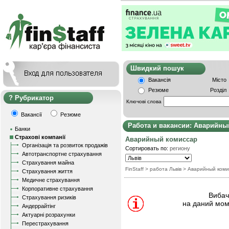
Швидкий пошу
Вакансія
Місто
Резюме
Розділ
Рубрикатор
Ключові слова
Вакансії
Резюме
Работа и вакансии: Аварийны
Банки
Страхові компанії
Аварийный комисcар
Організація та розвиток продажів
Сортировать по:
региону
Автотранспортне страхування
Страхування майна
FinStaff
> работа Львів
>
Аварийный коми
Страхування життя
Медичне страхування
Корпоративне страхування
Вибачт
Страхування ризиків
на даний мом
Андеррайтінг
Актуарні розрахунки
Перестрахування