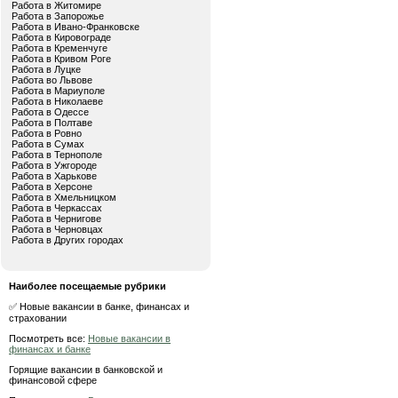
Работа в Житомире
Работа в Запорожье
Работа в Ивано-Франковске
Работа в Кировограде
Работа в Кременчуге
Работа в Кривом Роге
Работа в Луцке
Работа во Львове
Работа в Мариуполе
Работа в Николаеве
Работа в Одессе
Работа в Полтаве
Работа в Ровно
Работа в Сумах
Работа в Тернополе
Работа в Ужгороде
Работа в Харькове
Работа в Херсоне
Работа в Хмельницком
Работа в Черкассах
Работа в Чернигове
Работа в Черновцах
Работа в Других городах
Наиболее посещаемые рубрики
✅ Новые вакансии в банке, финансах и
страховании
Посмотреть все:
Новые вакансии в
финансах и банке
Горящие вакансии в банковской и
финансовой сфере