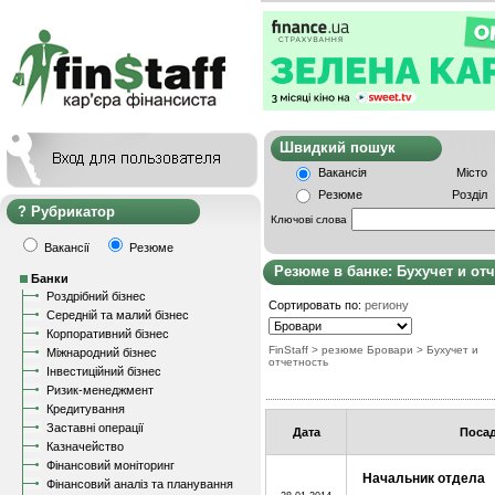
Швидкий пошу
Вакансія
Місто
Резюме
Розділ
Рубрикатор
Ключові слова
Вакансії
Резюме
Резюме в банке: Бухучет и от
Банки
Роздрібний бізнес
Сортировать по:
региону
Середній та малий бізнес
Корпоративний бізнес
FinStaff
> резюме Бровари
>
Бухучет и
Міжнародний бізнес
отчетность
Інвестиційний бізнес
Ризик-менеджмент
Кредитування
Заставні операції
Дата
Поса
Казначейство
Фінансовий моніторинг
Начальник отдела
Фінансовий аналіз та планування