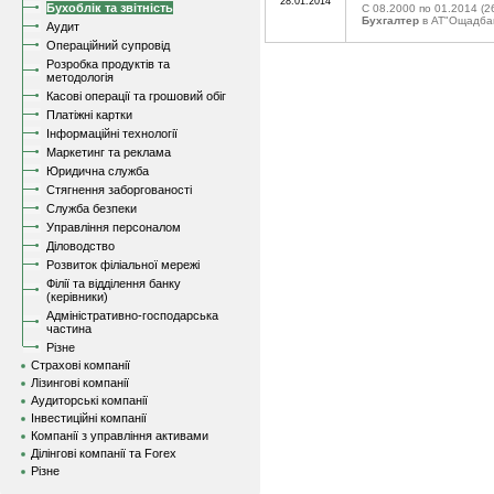
28.01.2014
Бухоблік та звітність
C 08.2000 по 01.2014
(2
Бухгалтер
в АТ"Ощадба
Аудит
Операційний супровід
Розробка продуктів та
методологія
Касові операції та грошовий обіг
Платіжні картки
Інформаційні технології
Маркетинг та реклама
Юридична служба
Стягнення заборгованості
Служба безпеки
Управління персоналом
Діловодство
Розвиток філіальної мережі
Філії та відділення банку
(керівники)
Адміністративно-господарська
частина
Різне
Страхові компанії
Лізингові компанії
Аудиторські компанії
Інвестиційні компанії
Компанії з управління активами
Ділінгові компанії та Forex
Різне