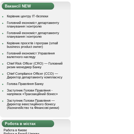
Вакансії NEW
Керівник центру ІТ-безпеки
Головний економіст департаменту
планування і контролю
Головний економіст департаменту
планування і контролю
Керівник проєктів і програм (small
business product owner)
Головний економіст Управління
валютного нагляду
Chief Risk Officer (CRO) — Головний
ризик-менеджер Банку
Chief Compliance Officer (CCO) —
Директор департаменту комплаєнсу
Голова Правління Банку
Заступник Голови Правління -
напрямок «Транзакційний бізнес»
Заступник Голови Правління —
Директор інвестиційного бізнесу
(Казначейство та Фінансові ринки)
Робота в містах
Работа в Киеве
Работа в Белой Церкви