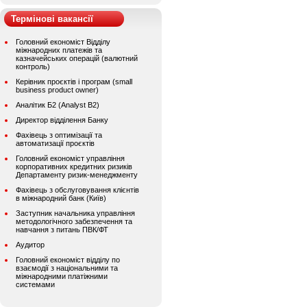
Термінові вакансії
Головний економіст Відділу
міжнародних платежів та
казначейських операцій (валютний
контроль)
Керівник проєктів і програм (small
business product owner)
Аналітик Б2 (Analyst B2)
Директор відділення Банку
Фахівець з оптимізації та
автоматизації проєктів
Головний економіст управління
корпоративних кредитних ризиків
Департаменту ризик-менеджменту
Фахівець з обслуговування клієнтів
в міжнародний банк (Київ)
Заступник начальника управління
методологічного забезпечення та
навчання з питань ПВК/ФТ
Аудитор
Головний економіст відділу по
взаємодії з національними та
міжнародними платіжними
системами