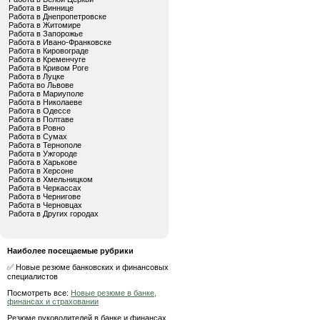
Работа в Виннице
Работа в Днепропетровске
Работа в Житомире
Работа в Запорожье
Работа в Ивано-Франковске
Работа в Кировограде
Работа в Кременчуге
Работа в Кривом Роге
Работа в Луцке
Работа во Львове
Работа в Мариуполе
Работа в Николаеве
Работа в Одессе
Работа в Полтаве
Работа в Ровно
Работа в Сумах
Работа в Тернополе
Работа в Ужгороде
Работа в Харькове
Работа в Херсоне
Работа в Хмельницком
Работа в Черкассах
Работа в Чернигове
Работа в Черновцах
Работа в Других городах
Наиболее посещаемые рубрики
✅ Новые резюме банковских и финансовых
специалистов
Посмотреть все:
Новые резюме в банке,
финансах и страховании
Резюме руководителей в банке и финансах