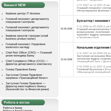
Вакансії NEW
C 07.2007 по 12.2007
(5 міс.
Старший спеціаліст сектор
обслуговування фізичних 
Керівник центру ІТ-безпеки
Головний економіст департаменту
Бухгалтер / экономист 
планування і контролю
C 11.2006 по 05.2008
(1 рік 
Головний економіст департаменту
03.09.2008
Старший касир-контролер /
планування і контролю
розрахунково- позичкових 
економіст відділу грошовог
Керівник проєктів і програм (small
в Проминвестбанк
business product owner)
Головний економіст Управління
валютного нагляду
Начальник отделения /
Chief Risk Officer (CRO) — Головний
C 11.2007 по 04.2008
(18 рок
ризик-менеджер Банку
Заступник начальника Вінн
начальник відділу супрово
23.04.2008
Chief Compliance Officer (CCO) —
«Комерційний банк « Дельт
Директор департаменту комплаєнсу
C 02.2005 по 11.2007
(2 роки
Голова Правління Банку
Головной бухгалтер
в Вінн
«Міжнародний комерційний
Заступник Голови Правління -
напрямок «Транзакційний бізнес»
Заступник Голови Правління —
Директор інвестиційного бізнесу
(Казначейство та Фінансові ринки)
Робота в містах
Работа в Киеве
Работа в Белой Церкви