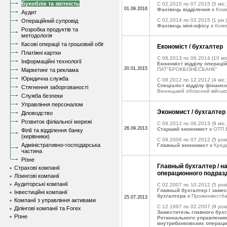
Бухоблік та звітність
C 02.2015 по 07.2015
(5 міс.
01.09.2016
Фахівець відділення
в Ком
Аудит
C 02.2014 по 02.2015
(1 рік )
Операційний супровід
Фахівець міні-офісу
в Коме
Розробка продуктів та
методологія
Касові операції та грошовий обіг
Економіст / бухгалтер
Платіжні картки
C 08.2013 по 06.2014
(10 міс
Інформаційні технології
Економіст відділу операцій
20.01.2015
ПАТ"БРОКБІЗНЕСБАНК"
Маркетинг та реклама
Юридична служба
C 08.2012 по 12.2012
(4 міс.
Спеціаліст відділу фінанс
Стягнення заборгованості
Вінницький обласний військо
Служба безпеки
Управління персоналом
Экономист / бухгалтер
Діловодство
Розвиток філіальної мережі
C 09.2012 по 06.2013
(9 міс.
26.09.2013
Старший экономист
в ОТП 
Філії та відділення банку
(керівники)
C 09.2006 по 07.2012
(5 рок
Адміністративно-господарська
Главный экономист
в Кред
частина
Різне
Главный бухгалтер / н
Страхові компанії
операционного подраз
Лізингові компанії
Аудиторські компанії
C 02.2007 по 10.2012
(5 рокі
Главный бухгалтер / замес
Інвестиційні компанії
бухгалтера
в Проминвестба
25.07.2013
Компанії з управління активами
C 12.1997 по 02.2007
(9 рокі
Ділінгові компанії та Forex
Заместитель главного бух
Різне
Регионального управления
внутрибанковских операци