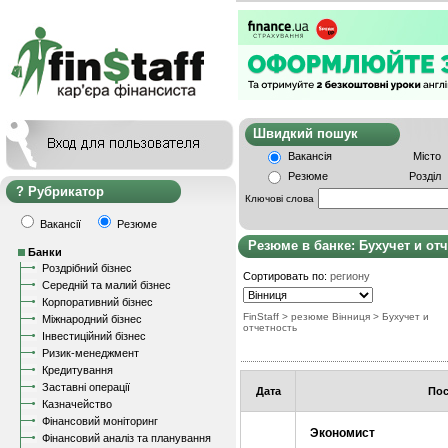
Швидкий пошу
Вакансія
Місто
Резюме
Розділ
Рубрикатор
Ключові слова
Вакансії
Резюме
Резюме в банке: Бухучет и от
Банки
Роздрібний бізнес
Сортировать по:
региону
Середній та малий бізнес
Корпоративний бізнес
FinStaff
> резюме Вінниця
>
Бухучет и
Міжнародний бізнес
отчетность
Інвестиційний бізнес
Ризик-менеджмент
Кредитування
Заставні операції
Дата
Пос
Казначейство
Фінансовий моніторинг
Экономист
Фінансовий аналіз та планування