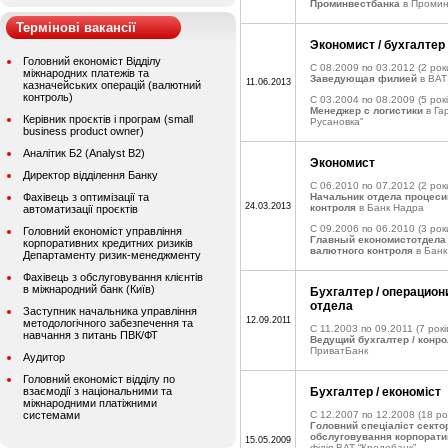
Проминвестбанка
в Промин
Термінові вакансії
Экономист / бухгалтер
Головний економіст Відділу
C 08.2009 по 03.2012
(2 рок
міжнародних платежів та
Заведующая филией
в ВАТ
11.06.2013
казначейських операцій (валютний
контроль)
C 03.2004 по 08.2009
(5 рокі
Менеджер с логистики
в Га
Керівник проєктів і програм (small
Русановка"
business product owner)
Аналітик Б2 (Analyst B2)
Экономист
Директор відділення Банку
C 06.2010 по 07.2012
(2 рок
Фахівець з оптимізації та
Начальник отдела процеси
24.03.2013
контроля
в Банк Надра
автоматизації проєктів
C 09.2006 по 06.2010
(3 рок
Головний економіст управління
Главный економистотдела 
корпоративних кредитних ризиків
валютного контроля
в Банк
Департаменту ризик-менеджменту
Фахівець з обслуговування клієнтів
в міжнародний банк (Київ)
Бухгалтер / операцион
отдела
Заступник начальника управління
12.09.2011
методологічного забезпечення та
C 11.2003 по 09.2011
(7 рокі
навчання з питань ПВК/ФТ
Ведущий бухгалтер / конро
ПриватБанк
Аудитор
Головний економіст відділу по
взаємодії з національними та
Бухгалтер / економіст
міжнародними платіжними
системами
C 12.2007 по 12.2008
(18 ро
Головний спеціаліст секто
обслуговування корпоратив
15.05.2009
філія ВАТ “Кредобанк”