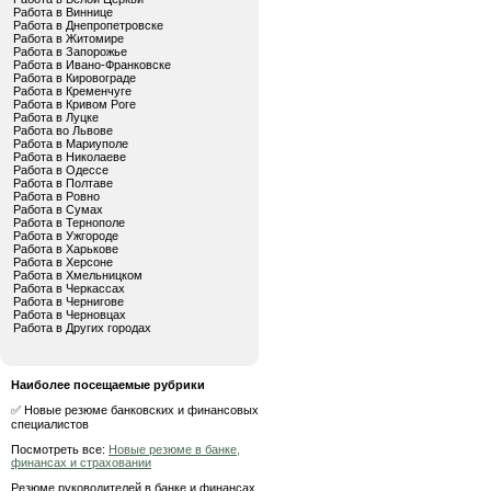
Работа в Виннице
Работа в Днепропетровске
Работа в Житомире
Работа в Запорожье
Работа в Ивано-Франковске
Работа в Кировограде
Работа в Кременчуге
Работа в Кривом Роге
Работа в Луцке
Работа во Львове
Работа в Мариуполе
Работа в Николаеве
Работа в Одессе
Работа в Полтаве
Работа в Ровно
Работа в Сумах
Работа в Тернополе
Работа в Ужгороде
Работа в Харькове
Работа в Херсоне
Работа в Хмельницком
Работа в Черкассах
Работа в Чернигове
Работа в Черновцах
Работа в Других городах
Наиболее посещаемые рубрики
✅ Новые резюме банковских и финансовых
специалистов
Посмотреть все:
Новые резюме в банке,
финансах и страховании
Резюме руководителей в банке и финансах