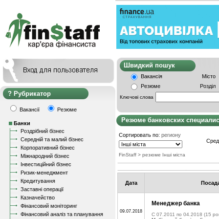
Швидкий пошу
Вакансія
Місто
Резюме
Розділ
Рубрикатор
Ключові слова
Вакансії
Резюме
Резюме банковских специали
Банки
Роздрібний бізнес
Сортировать по:
региону
Середній та малий бізнес
Сред
Корпоративний бізнес
FinStaff
> резюме Інші міста
Міжнародний бізнес
Інвестиційний бізнес
Ризик-менеджмент
Кредитування
Дата
Посад
Заставні операції
Казначейство
Менеджер банка
Фінансовий моніторинг
09.07.2018
Фінансовий аналіз та планування
C 07.2011 по 04.2018
(15 рок