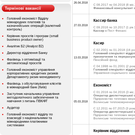
26.04.2018
C 08.2017 по 04.2018
(8 міс.
Термінові вакансії
Финансовый консультант
в
Головний економіст Відділу
Кассир банка
міжнародних платежів та
казначейських операцій (валютний
27.03.2018
C 09.2016 по 10.2017
(1 рік 
контроль)
Кассир
в Пост Финанс
Керівник проєктів і програм (small
business product owner)
Касир
Аналітик Б2 (Analyst B2)
C 02.2001 по 01.2018
(16 ро
Директор відділення Банку
Головний спеціаліст відділ
призначення та перерахун
13.03.2018
Фахівець з оптимізації та
Пенсійний фонд
автоматизації проєктів
C 04.1998 по 01.2001
(2 рок
Головний економіст управління
Головний спеціаліст відді
Управління соціального зах
корпоративних кредитних ризиків
Департаменту ризик-менеджменту
Фахівець з обслуговування клієнтів
Економіст
в міжнародний банк (Київ)
C 01.2016 по 04.2016
(3 міс.
Заступник начальника управління
Оператор диспетчерської 
методологічного забезпечення та
Підприємство теплових мер
навчання з питань ПВК/ФТ
05.03.2018
Волинське теплокомуненерг
Аудитор
C 12.2011 по 07.2015
(3 роки
Оператор диспетчерської 
Головний економіст відділу по
Підприємство теплових мер
взаємодії з національними та
Волинське теплокомуненерг
міжнародними платіжними
системами
Керівник відділення