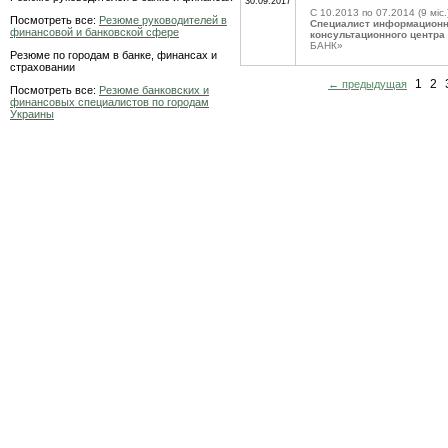
30.09.2017
C 10.2013 по 07.2014
(9 міс.
Посмотреть все:
Резюме руководителей в
Специалист информацион
финансовой и банковской сфере
консультационного центра
БАНК»
Резюме по городам в банке, финансах и
страховании
1
2
← предыдущая
Посмотреть все:
Резюме банковских и
финансовых специалистов по городам
Украины