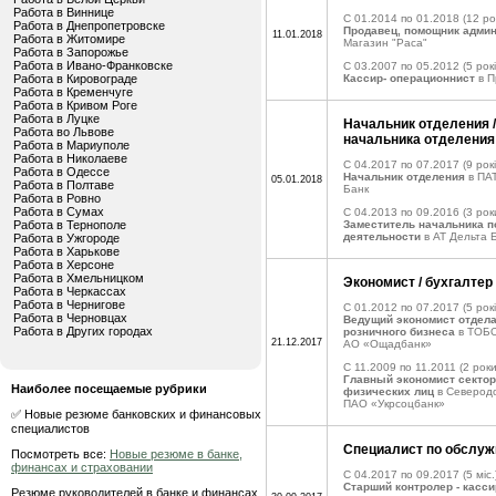
Работа в Виннице
C 01.2014 по 01.2018
(12 ро
Работа в Днепропетровске
Продавец, помощник адми
11.01.2018
Работа в Житомире
Магазин "Раса"
Работа в Запорожье
Работа в Ивано-Франковске
C 03.2007 по 05.2012
(5 рокі
Работа в Кировограде
Кассир- операционнист
в П
Работа в Кременчуге
Работа в Кривом Роге
Работа в Луцке
Начальник отделения 
Работа во Львове
начальника отделения
Работа в Мариуполе
Работа в Николаеве
C 04.2017 по 07.2017
(9 рокі
Работа в Одессе
Начальник отделения
в ПАТ
05.01.2018
Работа в Полтаве
Банк
Работа в Ровно
Работа в Сумах
C 04.2013 по 09.2016
(3 рок
Работа в Тернополе
Заместитель начальника п
деятельности
в АТ Дельта 
Работа в Ужгороде
Работа в Харькове
Работа в Херсоне
Работа в Хмельницком
Экономист / бухгалтер
Работа в Черкассах
Работа в Чернигове
C 01.2012 по 07.2017
(5 рокі
Работа в Черновцах
Ведущий экономист отдела
Работа в Других городах
розничного бизнеса
в ТОБО
21.12.2017
АО «Ощадбанк»
C 11.2009 по 11.2011
(2 роки
Главный экономист секто
Наиболее посещаемые рубрики
физических лиц
в Северод
ПАО «Укрсоцбанк»
✅ Новые резюме банковских и финансовых
специалистов
Специалист по обслуж
Посмотреть все:
Новые резюме в банке,
финансах и страховании
C 04.2017 по 09.2017
(5 міс.
Старший контролер - касси
Резюме руководителей в банке и финансах