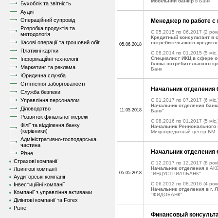
Мобільний банкір
в Банк
Бухоблік та звітність
Аудит
Операційний супровід
Менеджер по работе с
Розробка продуктів та
C 05.2015 по 06.2017
(2 рок
методологія
Кредитный консультант в 
Касові операції та грошовий обіг
потребительского кредито
05.06.2018
Платіжні картки
C 08.2014 по 01.2015
(5 міс.
Специалист ИКЦ в сфере 
Інформаційні технології
блока потребительского к
Маркетинг та реклама
Банк
Юридична служба
Стягнення заборгованості
Начальник отделения 
Служба безпеки
Управління персоналом
C 01.2017 по 07.2017
(6 міс.
Начальник отделения банк
Діловодство
11.05.2018
Банк"
Розвиток філіальної мережі
C 08.2016 по 01.2017
(5 міс.
Філії та відділення банку
Начальник Ренионального 
(керівники)
Микрокредитный центр БМ
Адміністративно-господарська
частина
Начальник отделения 
Різне
Страхові компанії
C 12.2017 по 12.2017
(8 рокі
Начальник отделения
в АК
Лізингові компанії
05.05.2018
"ИНДУСТРИАЛБАНК"
Аудиторські компанії
C 06.2012 по 08.2016
(4 рок
Інвестиційні компанії
Начальник отделения в г. 
Компанії з управління активами
"ФИДОБАНК"
Ділінгові компанії та Forex
Різне
Финансовый консульт