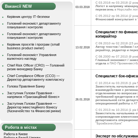
C 03.2016 по 03.2018
(2 рок
Вакансії NEW
Логіст в напрямку міжнар
03.03.2018
перевезень
в Норслайн логі
C 05.2012 по 06.2014
(2 рок
Керівник центру ІТ-безпеки
Фінансовий консультант
в 
Головний економіст департаменту
планування і контролю
Специалист по финанса
Головний економіст департаменту
копирайтер
планування і контролю
C 09.2010 по 02.2018
(15 ро
Керівник проєктів і програм (small
Автор текстов / неймов / с
13.02.2018
business product owner)
рерайтер, редактор и пере
Головний економіст Управління
C 08.2000 по 07.2010
(9 рокі
валютного нагляду
Главный экономист / заме
отдела
в ПАО Проминвестб
Chief Risk Officer (CRO) — Головний
ризик-менеджер Банку
Chief Compliance Officer (CCO) —
Специалист бэк-офиса
Директор департаменту комплаєнсу
C 10.2014 по 03.2016
(1 рік 
Голова Правління Банку
Заместитель начальника о
взаимодействия с регион
Заступник Голови Правління -
отделениями по вопросам
напрямок «Транзакційний бізнес»
требований кредиторов и 
26.01.2018
региональной сети департ
Заступник Голови Правління —
операционной работы
в АТ
Директор інвестиційного бізнесу
C 01.2013 по 10.2014
(1 рік 
(Казначейство та Фінансові ринки)
Заместитель начальника о
сопровождения клиентских
департамента операционн
"Брокбизнесбанк"
Робота в містах
Работа в Киеве
Эксперт по обслужива
Работа в Белой Церкви