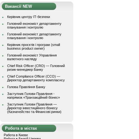
Вакансії NEW
Керівник центру ІТ-безпеки
Головний економіст департаменту
планування і контролю
Головний економіст департаменту
планування і контролю
Керівник проєктів і програм (small
business product owner)
Головний економіст Управління
валютного нагляду
Chief Risk Officer (CRO) — Головний
ризик-менеджер Банку
Chief Compliance Officer (CCO) —
Директор департаменту комплаєнсу
Голова Правління Банку
Заступник Голови Правління -
напрямок «Транзакційний бізнес»
Заступник Голови Правління —
Директор інвестиційного бізнесу
(Казначейство та Фінансові ринки)
Робота в містах
Работа в Киеве
Работа в Белой Церкви