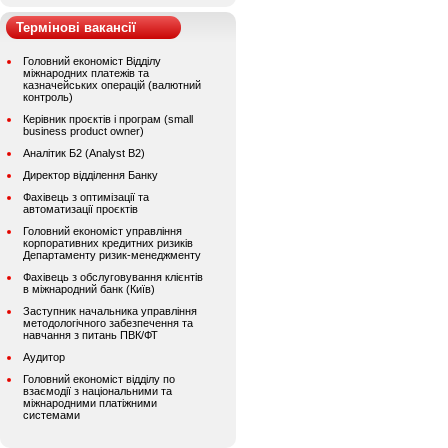
Термінові вакансії
Головний економіст Відділу
міжнародних платежів та
казначейських операцій (валютний
контроль)
Керівник проєктів і програм (small
business product owner)
Аналітик Б2 (Analyst B2)
Директор відділення Банку
Фахівець з оптимізації та
автоматизації проєктів
Головний економіст управління
корпоративних кредитних ризиків
Департаменту ризик-менеджменту
Фахівець з обслуговування клієнтів
в міжнародний банк (Київ)
Заступник начальника управління
методологічного забезпечення та
навчання з питань ПВК/ФТ
Аудитор
Головний економіст відділу по
взаємодії з національними та
міжнародними платіжними
системами