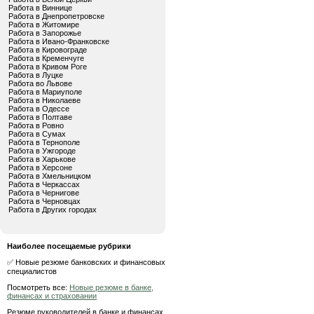
Работа в Виннице
Работа в Днепропетровске
Работа в Житомире
Работа в Запорожье
Работа в Ивано-Франковске
Работа в Кировограде
Работа в Кременчуге
Работа в Кривом Роге
Работа в Луцке
Работа во Львове
Работа в Мариуполе
Работа в Николаеве
Работа в Одессе
Работа в Полтаве
Работа в Ровно
Работа в Сумах
Работа в Тернополе
Работа в Ужгороде
Работа в Харькове
Работа в Херсоне
Работа в Хмельницком
Работа в Черкассах
Работа в Чернигове
Работа в Черновцах
Работа в Других городах
Наиболее посещаемые рубрики
✅ Новые резюме банковских и финансовых
специалистов
Посмотреть все:
Новые резюме в банке,
финансах и страховании
Резюме руководителей в банке и финансах