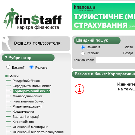
Швидкий пошу
Вакансія
Місто
Резюме
Розділ
Рубрикатор
Ключові слова
Вакансії
Резюме
Резюме в банке: Корпоративн
Банки
Роздрібний бізнес
Извините
Середній та малий бізнес
на теку
Корпоративний бізнес
Міжнародний бізнес
Інвестиційний бізнес
Ризик-менеджмент
Кредитування
Заставні операції
Казначейство
Фінансовий моніторинг
Фінансовий аналіз та планування