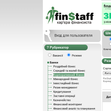
Ш
Рубрикатор
Ключо
Вакансії
Резюме
Рез
Банки
Роздрібний бізнес
Сорти
Середній та малий бізнес
Корпоративний бізнес
FinStaf
Міжнародний бізнес
Корпо
Інвестиційний бізнес
Ризик-менеджмент
Кредитування
Заставні операції
Дат
Казначейство
Фінансовий моніторинг
Фінансовий аналіз та планування