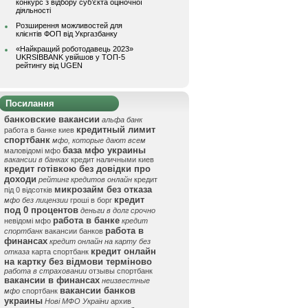
конкурс з відбору суб’єкта оціночної
діяльності
Розширення можливостей для
клієнтів ФОП від Укргазбанку
«Найкращий роботодавець 2023»
UKRSIBBANK увійшов у ТОП-5
рейтингу від UGEN
Посилання
банковские вакансии
альфа банк
кредитный лимит
работа в банке киев
спортбанк
мфо, которые дают всем
база мфо украины
маловідомі мфо
вакансии в банках
кредит наличными киев
кредит готівкою без довідки про
доходи
рейтинг кредитов онлайн
кредит
микрозайм без отказа
під 0 відсотків
кредит
мфо без лицензии
гроші в борг
под 0 процентов
деньги в долг срочно
работа в банке
невідомі мфо
кредит
работа в
спортбанк
вакансии банков
финансах
кредит онлайн на карту без
кредит онлайн
отказа
карта спортбанк
на картку без відмови терміново
работа в страховании
отзывы спортбанк
вакансии в финансах
неизвестные
вакансии банков
мфо
спортбанк
украины
Нові МФО України
архив