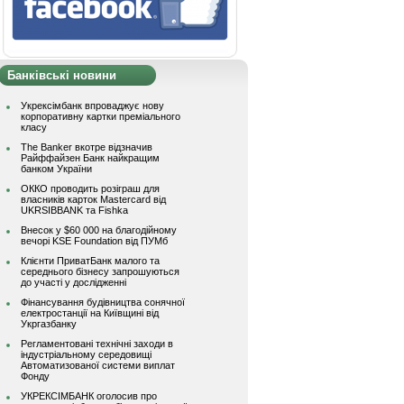
Банківські новини
Укрексімбанк впроваджує нову
корпоративну картки преміального
класу
The Banker вкотре відзначив
Райффайзен Банк найкращим
банком України
ОККО проводить розіграш для
власників карток Mastercard від
UKRSIBBANK та Fishka
Внесок у $60 000 на благодійному
вечорі KSE Foundation від ПУМб
Клієнти ПриватБанк малого та
середнього бізнесу запрошуються
до участі у дослідженні
Фінансування будівництва сонячної
електростанції на Київщині від
Укргазбанку
Регламентовані технічні заходи в
індустріальному середовищі
Автоматизованої системи виплат
Фонду
УКРЕКСІМБАНК оголосив про