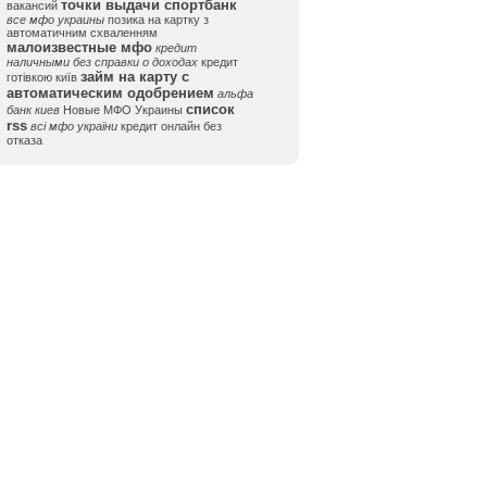
точки выдачи спортбанк
вакансий
все мфо украины
позика на картку з
автоматичним схваленням
малоизвестные мфо
кредит
наличными без справки о доходах
кредит
займ на карту с
готівкою київ
автоматическим одобрением
альфа
список
банк киев
Новые МФО Украины
rss
всі мфо україни
кредит онлайн без
отказа