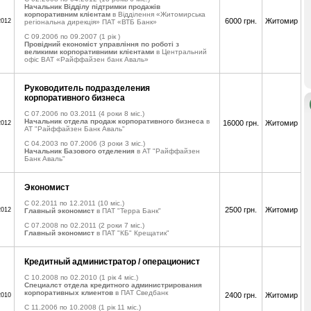
Начальник Відділу підтримки продажів
корпоративним клієнтам
в Відділення «Житомирська
6000 грн.
Житомир
2012
регіональна дирекція» ПАТ «ВТБ Банк»
C 09.2006 по 09.2007
(1 рік )
Провідний економіст управління по роботі з
великими корпоративними клієнтами
в Центральний
офіс ВАТ «Райффайзен банк Аваль»
Руководитель подразделения
корпоративного бизнеса
C 07.2006 по 03.2011
(4 роки 8 міс.)
Начальник отдела продаж корпоративного бизнеса
в
16000 грн.
Житомир
2012
АТ "Райффайзен Банк Аваль"
C 04.2003 по 07.2006
(3 роки 3 міс.)
Начальник Базового отделения
в АТ "Райффайзен
Банк Аваль"
Экономист
C 02.2011 по 12.2011
(10 міс.)
2500 грн.
Житомир
2012
Главный экономист
в ПАТ "Терра Банк"
C 07.2008 по 02.2011
(2 роки 7 міс.)
Главный экономист
в ПАТ "КБ" Крещатик"
Кредитный администратор / операционист
C 10.2008 по 02.2010
(1 рік 4 міс.)
Специалст отдела кредитного администрирования
корпоративных клиентов
в ПАТ Сведбанк
2400 грн.
Житомир
2010
C 11.2006 по 10.2008
(1 рік 11 міс.)