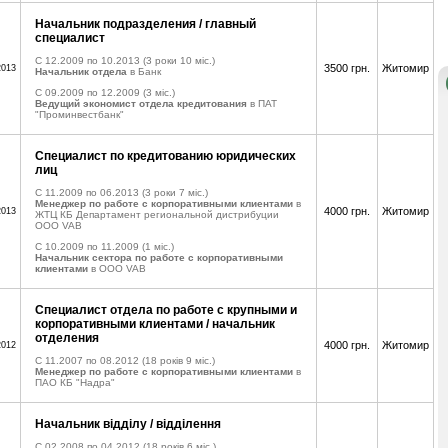
Начальник подразделения / главный
специалист
C 12.2009 по 10.2013
(3 роки 10 міс.)
3500 грн.
Житомир
2013
Начальник отдела
в Банк
C 09.2009 по 12.2009
(3 міс.)
Ведущий экономист отдела кредитования
в ПАТ
"Проминвестбанк"
Специалист по кредитованию юридических
лиц
C 11.2009 по 06.2013
(3 роки 7 міс.)
Менеджер по работе с корпоративными клиентами
в
4000 грн.
Житомир
2013
ЖТЦ КБ Департамент региональной дистрибуции
ООО VAB
C 10.2009 по 11.2009
(1 міс.)
Начальник сектора по работе с корпоративными
клиентами
в ООО VAB
Специалист отдела по работе с крупными и
корпоративными клиентами / начальник
отделения
4000 грн.
Житомир
2012
C 11.2007 по 08.2012
(18 років 9 міс.)
Менеджер по работе с корпоративными клиентами
в
ПАО КБ "Надра"
Начальник відділу / відділення
C 02.2008 по 04.2012
(18 років 6 міс.)