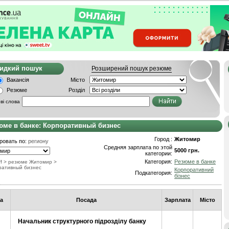
видкий пошук
Розширений пошук резюме
Вакансія
Місто
Резюме
Розділ
ві слова
юме в банке: Корпоративный бизнес
Город :
Житомир
ровать по:
региону
Средняя зарплата по этой
5000 грн.
категории:
Категория:
Резюме в банке
f
> резюме Житомир
>
ративный бизнес
Корпоративний
Подкатегория:
бізнес
а
Посада
Зарплата
Місто
Начальник структурного підрозділу банку