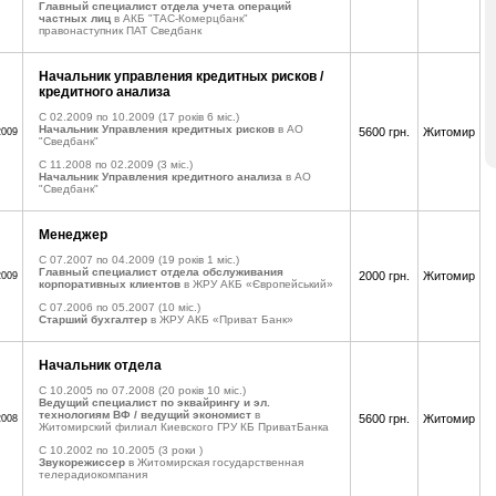
Главный специалист отдела учета операций
частных лиц
в АКБ "ТАС-Комерцбанк"
правонаступник ПАТ Сведбанк
Начальник управления кредитных рисков /
кредитного анализа
C 02.2009 по 10.2009
(17 років 6 міс.)
Начальник Управления кредитных рисков
в АО
5600 грн.
Житомир
2009
"Сведбанк"
C 11.2008 по 02.2009
(3 міс.)
Начальник Управления кредитного анализа
в АО
"Сведбанк"
Менеджер
C 07.2007 по 04.2009
(19 років 1 міс.)
Главный специалист отдела обслуживания
2000 грн.
Житомир
2009
корпоративных клиентов
в ЖРУ АКБ «Європейський»
C 07.2006 по 05.2007
(10 міс.)
Старший бухгалтер
в ЖРУ АКБ «Приват Банк»
Начальник отдела
C 10.2005 по 07.2008
(20 років 10 міс.)
Ведущий специалист по эквайрингу и эл.
технологиям ВФ / ведущий экономист
в
5600 грн.
Житомир
2008
Житомирский филиал Киевского ГРУ КБ ПриватБанка
C 10.2002 по 10.2005
(3 роки )
Звукорежиссер
в Житомирская государственная
телерадиокомпания