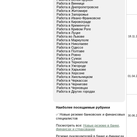
Работа в Виннице
Работа в Днепропетровске
Работа в Житомире
Работа в Запорожье
Работа в Ивано-Франковске
Работа в Кировограде
Работа в Кременчуге
Работа в Кривом Роге
Работа в Луцке
Работа во Львове
18.11.
Работа в Мариуполе
Работа в Николаеве
Работа в Одессе
Работа в Полтаве
Работа в Ровно
Работа в Сумах
Работа в Тернополе
Работа в Ужгороде
Работа в Харькове
Работа в Херсоне
01.04.
Работа в Хмельницком
Работа в Черкассах
Работа в Чернигове
Работа в Черновцах
Работа в Других городах
Наиболее посещаемые рубрики
✅ Новые резюме банковских и финансовых
30.06.
специалистов
Посмотреть все:
Новые резюме в банке,
финансах и страховании
Резюме руководителей в банке и финансах