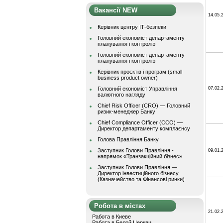
Вакансії NEW
14.05.
Керівник центру ІТ-безпеки
Головний економіст департаменту
планування і контролю
Головний економіст департаменту
планування і контролю
Керівник проєктів і програм (small
business product owner)
Головний економіст Управління
07.02.
валютного нагляду
Chief Risk Officer (CRO) — Головний
ризик-менеджер Банку
Chief Compliance Officer (CCO) —
Директор департаменту комплаєнсу
Голова Правління Банку
Заступник Голови Правління -
09.01.
напрямок «Транзакційний бізнес»
Заступник Голови Правління —
Директор інвестиційного бізнесу
(Казначейство та Фінансові ринки)
Робота в містах
21.02.
Работа в Киеве
Работа в Белой Церкви