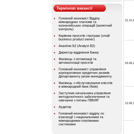
Термінові вакансії
Головний економіст Відділу
21.10.
міжнародних платежів та
казначейських операцій (валютний
контроль)
Керівник проєктів і програм (small
business product owner)
Аналітик Б2 (Analyst B2)
Директор відділення Банку
Фахівець з оптимізації та
автоматизації проєктів
03.09.
Головний економіст управління
корпоративних кредитних ризиків
Департаменту ризик-менеджменту
Фахівець з обслуговування клієнтів
в міжнародний банк (Київ)
Заступник начальника управління
методологічного забезпечення та
навчання з питань ПВК/ФТ
12.08.
Аудитор
Головний економіст відділу по
взаємодії з національними та
міжнародними платіжними
системами