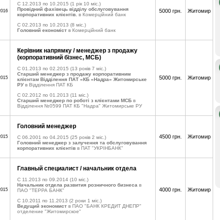
C 12.2013 по 10.2015
(1 рік 10 міс.)
Провідний фахівець відділу обслуговування
5000 грн.
Житомир
2016
корпоративних клієнтів.
в Комерційний банк
C 02.2013 по 10.2013
(8 міс.)
Головний економіст
в Комерційний банк
Керівник напрямку / менеджер з продажу
(корпоративний бізнес, МСБ)
C 01.2013 по 02.2015
(13 років 7 міс.)
Старший менеджер з продажу корпоративним
5000 грн.
Житомир
2015
клієнтам Відділення ПАТ «КБ «Надра» Житомирське
РУ
в Відділення ПАТ КБ
C 02.2012 по 01.2013
(11 міс.)
Старший менеджер по роботі з клієнтами МСБ
в
Відділення №0599 ПАТ КБ "Надра" Житомирське РУ
Головний менеджер
4500 грн.
Житомир
2015
C 06.2001 по 04.2015
(25 років 2 міс.)
Головний менеджер з залучення та обслуговування
корпоративних клієнтів
в ПАТ "УКРІНБАНК"
Главный специалист / начальник отдела
C 11.2013 по 09.2014
(10 міс.)
Начальник отдела развития розничного бизнеса
в
4000 грн.
Житомир
2015
ПАО "ТЕРРА БАНК"
C 10.2011 по 11.2013
(2 роки 1 міс.)
Ведущий экономист
в ПАО "БАНК КРЕДИТ ДНЕПР"
отделение "Житомирское"