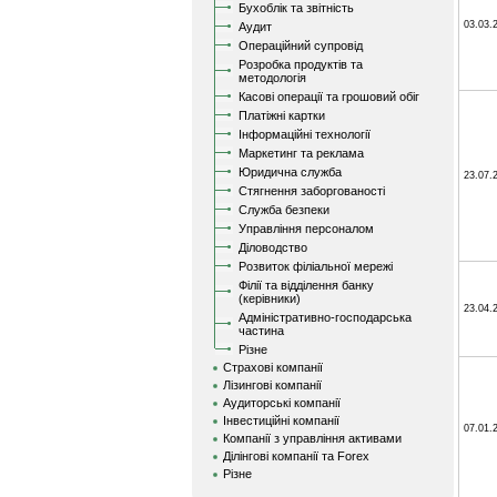
Бухоблік та звітність
03.03.
Аудит
Операційний супровід
Розробка продуктів та
методологія
Касові операції та грошовий обіг
Платіжні картки
Інформаційні технології
Маркетинг та реклама
Юридична служба
23.07.
Стягнення заборгованості
Служба безпеки
Управління персоналом
Діловодство
Розвиток філіальної мережі
Філії та відділення банку
(керівники)
23.04.
Адміністративно-господарська
частина
Різне
Страхові компанії
Лізингові компанії
Аудиторські компанії
Інвестиційні компанії
07.01.
Компанії з управління активами
Ділінгові компанії та Forex
Різне