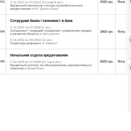
2500 грн.
Ялта
2014
C 12.2012 по 03.2014
(13 років 8 міс.)
Кредитный инспектор сектора потребительского
кредитования
в АО "Дельта Банк"
Сотрудник банка / экономист в банк
C 12.2007 по 07.2008
(7 міс.)
Специалист / ведущий специалист управления продаж
2800 грн.
Ялта
2008
и развития бизнеса
в Vab express
C 10.2002 по 09.2003
(11 міс.)
Секретарь-референт
в "Акватон"
Начальник отдела кредитования
5600 грн.
Ялта
2008
C 04.2005 по 07.2008
(21 год 4 міс.)
Кредитный эксперт по обслуживанию корпоративныхт
клиентов
в ПриватБанк