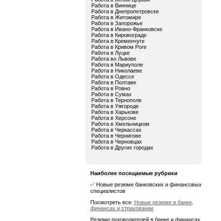
Работа в Виннице
Работа в Днепропетровске
Работа в Житомире
Работа в Запорожье
Работа в Ивано-Франковске
Работа в Кировограде
Работа в Кременчуге
Работа в Кривом Роге
Работа в Луцке
Работа во Львове
Работа в Мариуполе
Работа в Николаеве
Работа в Одессе
Работа в Полтаве
Работа в Ровно
Работа в Сумах
Работа в Тернополе
Работа в Ужгороде
Работа в Харькове
Работа в Херсоне
Работа в Хмельницком
Работа в Черкассах
Работа в Чернигове
Работа в Черновцах
Работа в Других городах
Наиболее посещаемые рубрики
✅ Новые резюме банковских и финансовых
специалистов
Посмотреть все:
Новые резюме в банке,
финансах и страховании
Резюме руководителей в банке и финансах