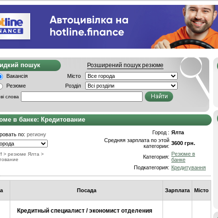
видкий пошук
Розширений пошук резюме
Вакансія
Місто
Резюме
Розділ
ві слова
юме в банке: Кредитование
Город :
Ялта
ровать по:
региону
Средняя зарплата по этой
3600 грн.
категории:
Резюме в
f
> резюме Ялта
>
Категория:
тование
банке
Подкатегория:
Кредитування
а
Посада
Зарплата
Місто
Кредитный специалист / экономист отделения