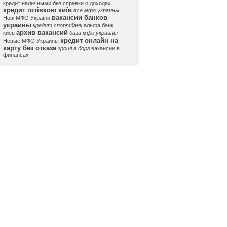
кредит наличными без справки о доходах
кредит готівкою київ
все мфо украины
вакансии банков
Нові МФО України
украины
кредит спортбанк
альфа банк
архив вакансий
киев
база мфо украины
кредит онлайн на
Новые МФО Украины
карту без отказа
гроші в борг
вакансии в
финансах