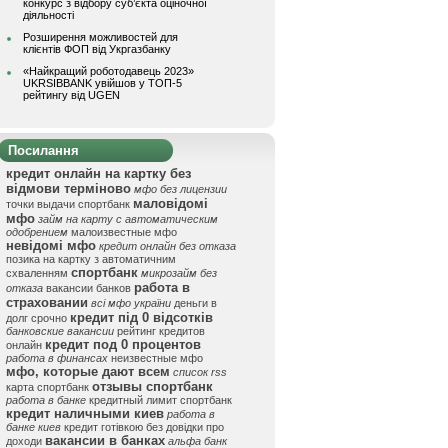
конкурс з відбору суб’єкта оціночної
діяльності
Розширення можливостей для
клієнтів ФОП від Укргазбанку
«Найкращий роботодавець 2023»
UKRSIBBANK увійшов у ТОП-5
рейтингу від UGEN
Посилання
кредит онлайн на картку без
відмови терміново
мфо без лицензии
маловідомі
точки выдачи спортбанк
мфо
займ на карту с автоматическим
одобрением
малоизвестные мфо
невідомі мфо
кредит онлайн без отказа
позика на картку з автоматичним
спортбанк
схваленням
микрозайм без
работа в
отказа
вакансии банков
страховании
всі мфо україни
деньги в
кредит під 0 відсотків
долг срочно
банковские вакансии
рейтинг кредитов
кредит под 0 процентов
онлайн
работа в финансах
неизвестные мфо
мфо, которые дают всем
список rss
отзывы спортбанк
карта спортбанк
работа в банке
кредитный лимит спортбанк
кредит наличными киев
работа в
банке киев
кредит готівкою без довідки про
вакансии в банках
доходи
альфа банк