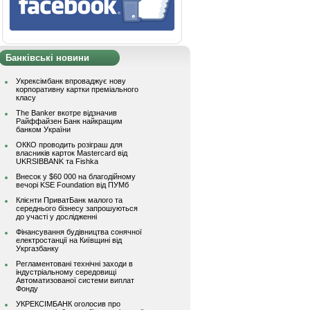
Банківські новини
Укрексімбанк впроваджує нову
корпоративну картки преміального
класу
The Banker вкотре відзначив
Райффайзен Банк найкращим
банком України
ОККО проводить розіграш для
власників карток Mastercard від
UKRSIBBANK та Fishka
Внесок у $60 000 на благодійному
вечорі KSE Foundation від ПУМб
Клієнти ПриватБанк малого та
середнього бізнесу запрошуються
до участі у дослідженні
Фінансування будівництва сонячної
електростанції на Київщині від
Укргазбанку
Регламентовані технічні заходи в
індустріальному середовищі
Автоматизованої системи виплат
Фонду
УКРЕКСІМБАНК оголосив про