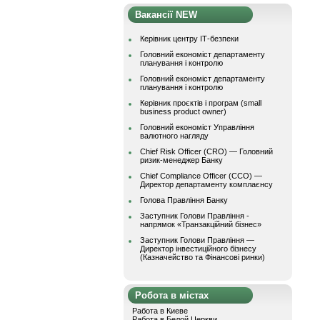
Вакансії NEW
Керівник центру ІТ-безпеки
Головний економіст департаменту
планування і контролю
Головний економіст департаменту
планування і контролю
Керівник проєктів і програм (small
business product owner)
Головний економіст Управління
валютного нагляду
Chief Risk Officer (CRO) — Головний
ризик-менеджер Банку
Chief Compliance Officer (CCO) —
Директор департаменту комплаєнсу
Голова Правління Банку
Заступник Голови Правління -
напрямок «Транзакційний бізнес»
Заступник Голови Правління —
Директор інвестиційного бізнесу
(Казначейство та Фінансові ринки)
Робота в містах
Работа в Киеве
Работа в Белой Церкви