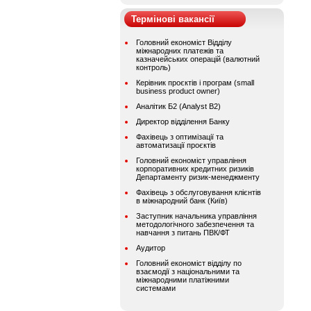
Термінові вакансії
Головний економіст Відділу
міжнародних платежів та
казначейських операцій (валютний
контроль)
Керівник проєктів і програм (small
business product owner)
Аналітик Б2 (Analyst B2)
Директор відділення Банку
Фахівець з оптимізації та
автоматизації проєктів
Головний економіст управління
корпоративних кредитних ризиків
Департаменту ризик-менеджменту
Фахівець з обслуговування клієнтів
в міжнародний банк (Київ)
Заступник начальника управління
методологічного забезпечення та
навчання з питань ПВК/ФТ
Аудитор
Головний економіст відділу по
взаємодії з національними та
міжнародними платіжними
системами