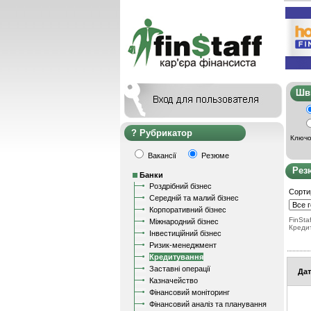
Ш
Рубрикатор
Ключо
Вакансії
Резюме
Рез
Банки
Роздрібний бізнес
Сорти
Середній та малий бізнес
Корпоративний бізнес
FinStaf
Міжнародний бізнес
Креди
Інвестиційний бізнес
Ризик-менеджмент
Кредитування
Заставні операції
Дат
Казначейство
Фінансовий моніторинг
Фінансовий аналіз та планування