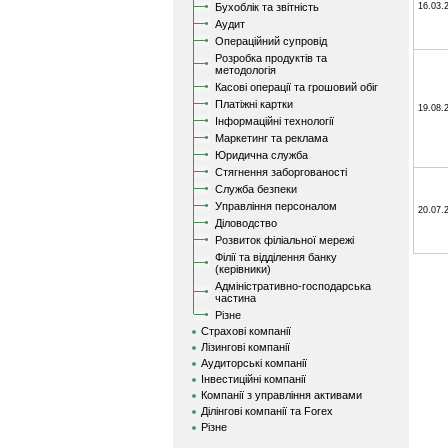
Бухоблік та звітність
16.03.
Аудит
Операційний супровід
Розробка продуктів та
методологія
Касові операції та грошовий обіг
Платіжні картки
19.08.
Інформаційні технології
Маркетинг та реклама
Юридична служба
Стягнення заборгованості
Служба безпеки
Управління персоналом
20.07.
Діловодство
Розвиток філіальної мережі
Філії та відділення банку
(керівники)
Адміністративно-господарська
частина
Різне
Страхові компанії
Лізингові компанії
Аудиторські компанії
Інвестиційні компанії
Компанії з управління активами
Ділінгові компанії та Forex
Різне