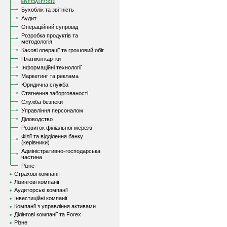
планування
Бухоблік та звітність
Аудит
Операційний супровід
Розробка продуктів та
методологія
Касові операції та грошовий обіг
Платіжні картки
Інформаційні технології
Маркетинг та реклама
Юридична служба
Стягнення заборгованості
Служба безпеки
Управління персоналом
Діловодство
Розвиток філіальної мережі
Філії та відділення банку
(керівники)
Адміністративно-господарська
частина
Різне
Страхові компанії
Лізингові компанії
Аудиторські компанії
Інвестиційні компанії
Компанії з управління активами
Ділінгові компанії та Forex
Різне