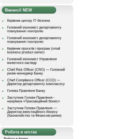
Вакансії NEW
Керівник центру ІТ-безпеки
Головний економіст департаменту
планування і контролю
Головний економіст департаменту
планування і контролю
Керівник проєктів і програм (small
business product owner)
Головний економіст Управління
валютного нагляду
Chief Risk Officer (CRO) — Головний
ризик-менеджер Банку
Chief Compliance Officer (CCO) —
Директор департаменту комплаєнсу
Голова Правління Банку
Заступник Голови Правління -
напрямок «Транзакційний бізнес»
Заступник Голови Правління —
Директор інвестиційного бізнесу
(Казначейство та Фінансові ринки)
Робота в містах
Работа в Киеве