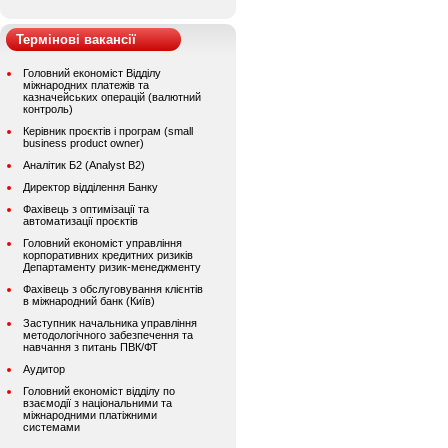
Термінові вакансії
Головний економіст Відділу
міжнародних платежів та
казначейських операцій (валютний
контроль)
Керівник проєктів і програм (small
business product owner)
Аналітик Б2 (Analyst B2)
Директор відділення Банку
Фахівець з оптимізації та
автоматизації проєктів
Головний економіст управління
корпоративних кредитних ризиків
Департаменту ризик-менеджменту
Фахівець з обслуговування клієнтів
в міжнародний банк (Київ)
Заступник начальника управління
методологічного забезпечення та
навчання з питань ПВК/ФТ
Аудитор
Головний економіст відділу по
взаємодії з національними та
міжнародними платіжними
системами