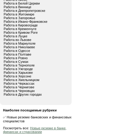
Работа в Белой Церкви
Работа в Виннице
Работа в Днепропетровске
Работа в Житомире
Работа в Запорожье
Работа в Ивано-Франковске
Работа в Кировограде
Работа в Кременчуге
Работа в Кривом Роге
Работа в Луцке
Работа во Львове
Работа в Мариуполе
Работа в Николаеве
Работа в Одессе
Работа в Полтаве
Работа в Ровно
Работа в Сумах
Работа в Тернополе
Работа в Ужгороде
Работа в Харькове
Работа в Херсоне
Работа в Хмельницком
Работа в Черкассах
Работа в Чернигове
Работа в Черновцах
Работа в Других городах
Наиболее посещаемые рубрики
✅ Новые резюме банковских и финансовых
специалистов
Посмотреть все:
Новые резюме в банке,
финансах и страховании