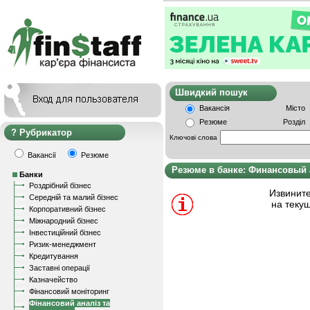
Швидкий пошу
Вакансія
Місто
Резюме
Розділ
Рубрикатор
Ключові слова
Вакансії
Резюме
Резюме в банке: Финансовый 
Банки
Роздрібний бізнес
Извините
Середній та малий бізнес
на теку
Корпоративний бізнес
Міжнародний бізнес
Інвестиційний бізнес
Ризик-менеджмент
Кредитування
Заставні операції
Казначейство
Фінансовий моніторинг
Фінансовий аналіз та