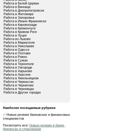
Работа в Белой Церкви
Работа в Виннице
Работа в Днепропетровске
Работа в Житомире
Работа в Запорожье
Работа в Ивано-Франковске
Работа в Кировограде
Работа в Кременчуге
Работа в Кривом Роге
Работа в Луцке
Работа во Львове
Работа в Мариуполе
Работа в Николаеве
Работа в Одессе
Работа в Полтаве
Работа в Ровно
Работа в Сумах
Работа в Тернополе
Работа в Ужгороде
Работа в Харькове
Работа в Херсоне
Работа в Хмельницком
Работа в Черкассах
Работа в Чернигове
Работа в Черновцах
Работа в Других городах
Наиболее посещаемые рубрики
✅ Новые резюме банковских и финансовых
специалистов
Посмотреть все:
Новые резюме в банке,
финансах и страховании