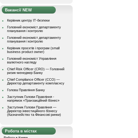
Вакансії NEW
Керівник центру ІТ-безпеки
Головний економіст департаменту
планування і контролю
Головний економіст департаменту
планування і контролю
Керівник проєктів і програм (small
business product owner)
Головний економіст Управління
валютного нагляду
Chief Risk Officer (CRO) — Головний
ризик-менеджер Банку
Chief Compliance Officer (CCO) —
Директор департаменту комплаєнсу
Голова Правління Банку
Заступник Голови Правління -
напрямок «Транзакційний бізнес»
Заступник Голови Правління —
Директор інвестиційного бізнесу
(Казначейство та Фінансові ринки)
Робота в містах
Работа в Киеве