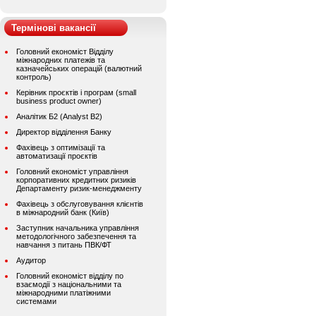
Термінові вакансії
Головний економіст Відділу
міжнародних платежів та
казначейських операцій (валютний
контроль)
Керівник проєктів і програм (small
business product owner)
Аналітик Б2 (Analyst B2)
Директор відділення Банку
Фахівець з оптимізації та
автоматизації проєктів
Головний економіст управління
корпоративних кредитних ризиків
Департаменту ризик-менеджменту
Фахівець з обслуговування клієнтів
в міжнародний банк (Київ)
Заступник начальника управління
методологічного забезпечення та
навчання з питань ПВК/ФТ
Аудитор
Головний економіст відділу по
взаємодії з національними та
міжнародними платіжними
системами