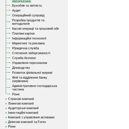
планування
Бухоблік та звітність
Аудит
Операційний супровід
Розробка продуктів та
методологія
Касові операції та грошовий обіг
Платіжні картки
Інформаційні технології
Маркетинг та реклама
Юридична служба
Стягнення заборгованості
Служба безпеки
Управління персоналом
Діловодство
Розвиток філіальної мережі
Філії та відділення банку
(керівники)
Адміністративно-господарська
частина
Різне
Страхові компанії
Лізингові компанії
Аудиторські компанії
Інвестиційні компанії
Компанії з управління активами
Ділінгові компанії та Forex
Різне