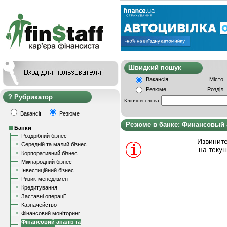
Швидкий пошу
Вакансія
Місто
Резюме
Розділ
Рубрикатор
Ключові слова
Вакансії
Резюме
Резюме в банке: Финансовый 
Банки
Роздрібний бізнес
Извините
Середній та малий бізнес
на теку
Корпоративний бізнес
Міжнародний бізнес
Інвестиційний бізнес
Ризик-менеджмент
Кредитування
Заставні операції
Казначейство
Фінансовий моніторинг
Фінансовий аналіз та