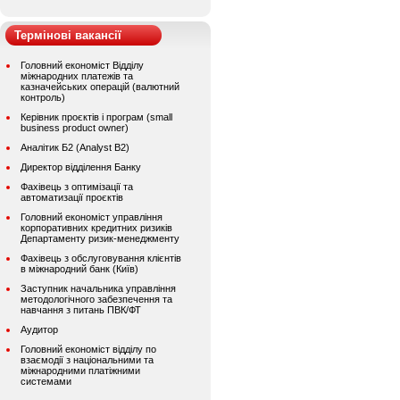
Термінові вакансії
Головний економіст Відділу
міжнародних платежів та
казначейських операцій (валютний
контроль)
Керівник проєктів і програм (small
business product owner)
Аналітик Б2 (Analyst B2)
Директор відділення Банку
Фахівець з оптимізації та
автоматизації проєктів
Головний економіст управління
корпоративних кредитних ризиків
Департаменту ризик-менеджменту
Фахівець з обслуговування клієнтів
в міжнародний банк (Київ)
Заступник начальника управління
методологічного забезпечення та
навчання з питань ПВК/ФТ
Аудитор
Головний економіст відділу по
взаємодії з національними та
міжнародними платіжними
системами