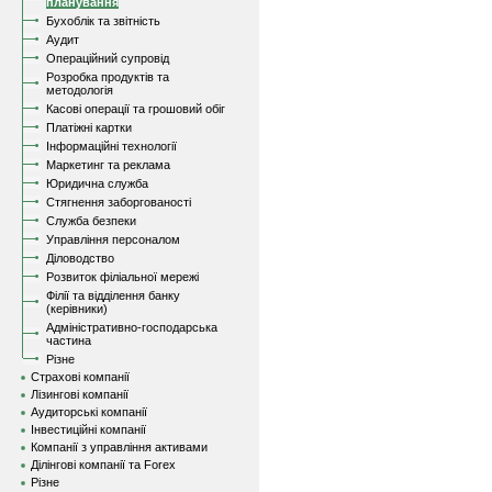
планування
Бухоблік та звітність
Аудит
Операційний супровід
Розробка продуктів та
методологія
Касові операції та грошовий обіг
Платіжні картки
Інформаційні технології
Маркетинг та реклама
Юридична служба
Стягнення заборгованості
Служба безпеки
Управління персоналом
Діловодство
Розвиток філіальної мережі
Філії та відділення банку
(керівники)
Адміністративно-господарська
частина
Різне
Страхові компанії
Лізингові компанії
Аудиторські компанії
Інвестиційні компанії
Компанії з управління активами
Ділінгові компанії та Forex
Різне