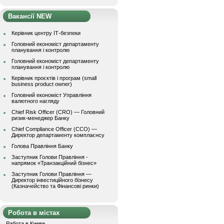
Вакансії NEW
Керівник центру ІТ-безпеки
Головний економіст департаменту
планування і контролю
Головний економіст департаменту
планування і контролю
Керівник проєктів і програм (small
business product owner)
Головний економіст Управління
валютного нагляду
Chief Risk Officer (CRO) — Головний
ризик-менеджер Банку
Chief Compliance Officer (CCO) —
Директор департаменту комплаєнсу
Голова Правління Банку
Заступник Голови Правління -
напрямок «Транзакційний бізнес»
Заступник Голови Правління —
Директор інвестиційного бізнесу
(Казначейство та Фінансові ринки)
Робота в містах
Работа в Киеве