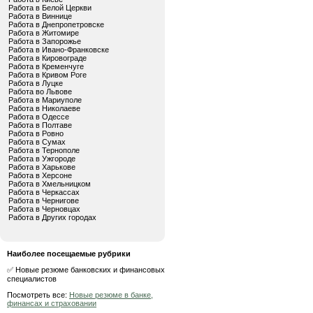
Работа в Белой Церкви
Работа в Виннице
Работа в Днепропетровске
Работа в Житомире
Работа в Запорожье
Работа в Ивано-Франковске
Работа в Кировограде
Работа в Кременчуге
Работа в Кривом Роге
Работа в Луцке
Работа во Львове
Работа в Мариуполе
Работа в Николаеве
Работа в Одессе
Работа в Полтаве
Работа в Ровно
Работа в Сумах
Работа в Тернополе
Работа в Ужгороде
Работа в Харькове
Работа в Херсоне
Работа в Хмельницком
Работа в Черкассах
Работа в Чернигове
Работа в Черновцах
Работа в Других городах
Наиболее посещаемые рубрики
✅ Новые резюме банковских и финансовых
специалистов
Посмотреть все:
Новые резюме в банке,
финансах и страховании