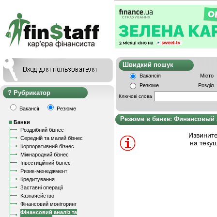
Швидкий пошу
Вакансія
Місто
Резюме
Розділ
Рубрикатор
Ключові слова
Вакансії
Резюме
Резюме в банке: Финансовый 
Банки
Роздрібний бізнес
Извините
Середній та малий бізнес
на теку
Корпоративний бізнес
Міжнародний бізнес
Інвестиційний бізнес
Ризик-менеджмент
Кредитування
Заставні операції
Казначейство
Фінансовий моніторинг
Фінансовий аналіз та