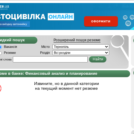
видкий пошук
Розширений пошук резюме
Вакансія
Місто
Резюме
Розділ
ві слова
юме в банке: Финансовый анализ и планирование
Извините, но в данной категории
на текущий момент нет резюме