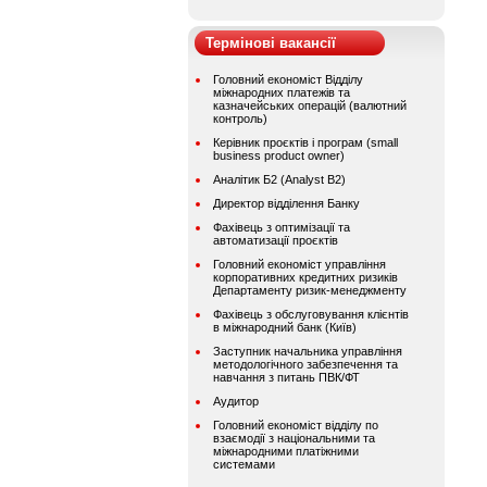
Термінові вакансії
Головний економіст Відділу
міжнародних платежів та
казначейських операцій (валютний
контроль)
Керівник проєктів і програм (small
business product owner)
Аналітик Б2 (Analyst B2)
Директор відділення Банку
Фахівець з оптимізації та
автоматизації проєктів
Головний економіст управління
корпоративних кредитних ризиків
Департаменту ризик-менеджменту
Фахівець з обслуговування клієнтів
в міжнародний банк (Київ)
Заступник начальника управління
методологічного забезпечення та
навчання з питань ПВК/ФТ
Аудитор
Головний економіст відділу по
взаємодії з національними та
міжнародними платіжними
системами