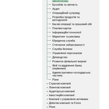
планування
Бухоблік та звітність
Аудит
Операційний супровід
Розробка продуктів та
методологія
Касові операції та грошовий обіг
Платіжні картки
Інформаційні технології
Маркетинг та реклама
Юридична служба
Стягнення заборгованості
Служба безпеки
Управління персоналом
Діловодство
Розвиток філіальної мережі
Філії та відділення банку
(керівники)
Адміністративно-господарська
частина
Різне
Страхові компанії
Лізингові компанії
Аудиторські компанії
Інвестиційні компанії
Компанії з управління активами
Ділінгові компанії та Forex
Різне