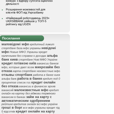
конкурс з відбору суб’єкта оціночної
діяльності
Розширення можливостей для
клієнтів ФОП від Укргазбанку
«Найкращий роботодавець 2023»
UKRSIBBANK увійшов у ТОП-5
рейтингу від UGEN
Посилання
маловідомі мфо
кредитный лимит
невідомі
спортбанк
база мфо украины
мфо
Новые МФО Украины
кредит
альфа
наличными без справки о доходах
банк киев
спортбанк
Нові МФО України
кредит готівкою київ
вакансии банков
микрозайм без
мфо, которые дают всем
отказа
карта спортбанк
неизвестные мфо
отзывы спортбанк
работа в банке киев
работа в банке
альфа банк
кредит под 0
кредит онлайн
процентов
список rss
без отказа
вакансии в финансах
архив
малоизвестные мфо
вакансий
кредит
онлайн на картку без відмови терміново
займ на карту с
вакансии в банках
автоматическим одобрением
рейтинг кредитов онлайн
всі мфо україни
гроші в борг
все мфо украины
кредит під
кредит онлайн на карту
0 відсотків