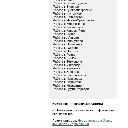
Работа в Белой Церкви
Работа в Виннице
Работа в Днепропетровске
Работа в Житомире
Работа в Запорожье
Работа в Ивано-Франковске
Работа в Кировограде
Работа в Кременчуге
Работа в Кривом Роге
Работа в Луцке
Работа во Львове
Работа в Мариуполе
Работа в Николаеве
Работа в Одессе
Работа в Полтаве
Работа в Ровно
Работа в Сумах
Работа в Тернополе
Работа в Ужгороде
Работа в Харькове
Работа в Херсоне
Работа в Хмельницком
Работа в Черкассах
Работа в Чернигове
Работа в Черновцах
Работа в Других городах
Наиболее посещаемые рубрики
✅ Новые резюме банковских и финансовых
специалистов
Посмотреть все:
Новые резюме в банке,
финансах и страховании