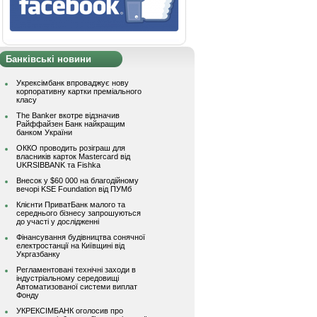
Банківські новини
Укрексімбанк впроваджує нову
корпоративну картки преміального
класу
The Banker вкотре відзначив
Райффайзен Банк найкращим
банком України
ОККО проводить розіграш для
власників карток Mastercard від
UKRSIBBANK та Fishka
Внесок у $60 000 на благодійному
вечорі KSE Foundation від ПУМб
Клієнти ПриватБанк малого та
середнього бізнесу запрошуються
до участі у дослідженні
Фінансування будівництва сонячної
електростанції на Київщині від
Укргазбанку
Регламентовані технічні заходи в
індустріальному середовищі
Автоматизованої системи виплат
Фонду
УКРЕКСІМБАНК оголосив про