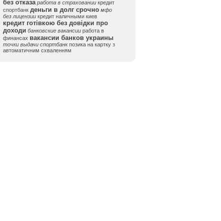
без отказа
работа в страховании
кредит
деньги в долг срочно
спортбанк
мфо
без лицензии
кредит наличными киев
кредит готівкою без довідки про
доходи
банковские вакансии
работа в
вакансии банков украины
финансах
точки выдачи спортбанк
позика на картку з
автоматичним схваленням