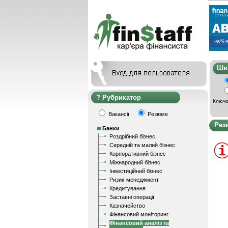
Ш
Рубрикатор
Ключо
Вакансії
Резюме
Рез
Банки
Роздрібний бізнес
Середній та малий бізнес
Корпоративний бізнес
Міжнародний бізнес
Інвестиційний бізнес
Ризик-менеджмент
Кредитування
Заставні операції
Казначейство
Фінансовий моніторинг
Фінансовий аналіз та