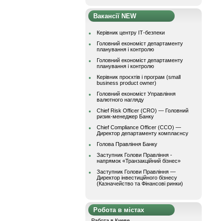
Вакансії NEW
Керівник центру ІТ-безпеки
Головний економіст департаменту
планування і контролю
Головний економіст департаменту
планування і контролю
Керівник проєктів і програм (small
business product owner)
Головний економіст Управління
валютного нагляду
Chief Risk Officer (CRO) — Головний
ризик-менеджер Банку
Chief Compliance Officer (CCO) —
Директор департаменту комплаєнсу
Голова Правління Банку
Заступник Голови Правління -
напрямок «Транзакційний бізнес»
Заступник Голови Правління —
Директор інвестиційного бізнесу
(Казначейство та Фінансові ринки)
Робота в містах
Работа в Киеве