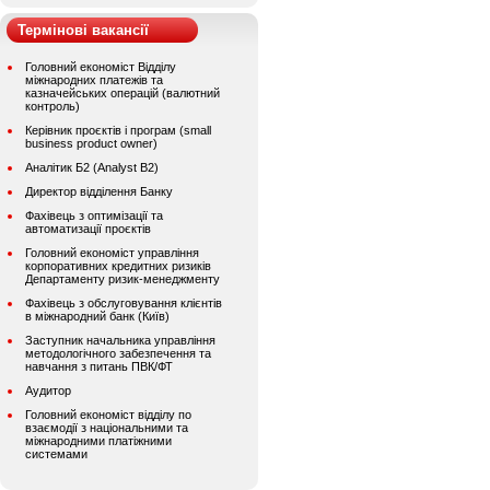
Термінові вакансії
Головний економіст Відділу
міжнародних платежів та
казначейських операцій (валютний
контроль)
Керівник проєктів і програм (small
business product owner)
Аналітик Б2 (Analyst B2)
Директор відділення Банку
Фахівець з оптимізації та
автоматизації проєктів
Головний економіст управління
корпоративних кредитних ризиків
Департаменту ризик-менеджменту
Фахівець з обслуговування клієнтів
в міжнародний банк (Київ)
Заступник начальника управління
методологічного забезпечення та
навчання з питань ПВК/ФТ
Аудитор
Головний економіст відділу по
взаємодії з національними та
міжнародними платіжними
системами