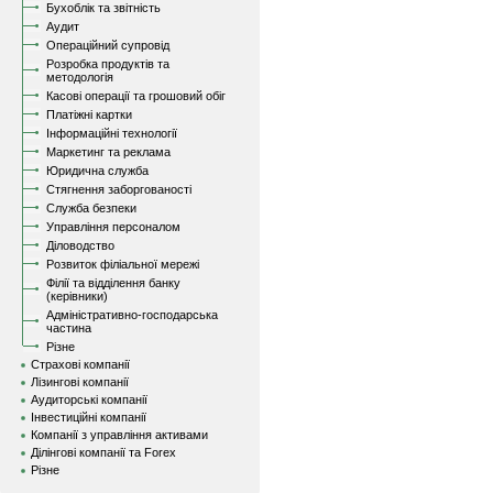
Бухоблік та звітність
Аудит
Операційний супровід
Розробка продуктів та
методологія
Касові операції та грошовий обіг
Платіжні картки
Інформаційні технології
Маркетинг та реклама
Юридична служба
Стягнення заборгованості
Служба безпеки
Управління персоналом
Діловодство
Розвиток філіальної мережі
Філії та відділення банку
(керівники)
Адміністративно-господарська
частина
Різне
Страхові компанії
Лізингові компанії
Аудиторські компанії
Інвестиційні компанії
Компанії з управління активами
Ділінгові компанії та Forex
Різне