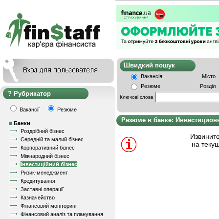
Швидкий пошу
Вакансія
Місто
Резюме
Розділ
Рубрикатор
Ключові слова
Вакансії
Резюме
Резюме в банке: Инвестицион
Банки
Роздрібний бізнес
Извините
Середній та малий бізнес
на теку
Корпоративний бізнес
Міжнародний бізнес
Інвестиційний бізнес
Ризик-менеджмент
Кредитування
Заставні операції
Казначейство
Фінансовий моніторинг
Фінансовий аналіз та планування