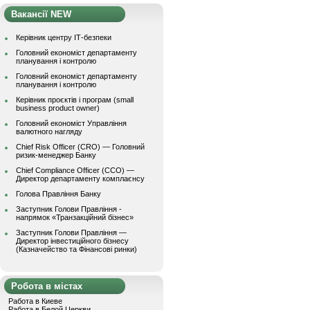
Вакансії NEW
Керівник центру ІТ-безпеки
Головний економіст департаменту
планування і контролю
Головний економіст департаменту
планування і контролю
Керівник проєктів і програм (small
business product owner)
Головний економіст Управління
валютного нагляду
Chief Risk Officer (CRO) — Головний
ризик-менеджер Банку
Chief Compliance Officer (CCO) —
Директор департаменту комплаєнсу
Голова Правління Банку
Заступник Голови Правління -
напрямок «Транзакційний бізнес»
Заступник Голови Правління —
Директор інвестиційного бізнесу
(Казначейство та Фінансові ринки)
Робота в містах
Работа в Киеве
Работа в Белой Церкви