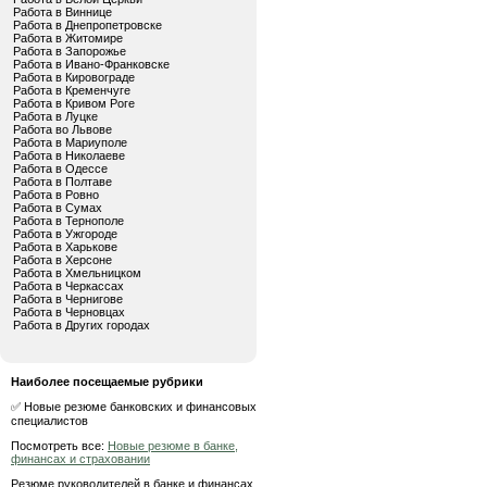
Работа в Виннице
Работа в Днепропетровске
Работа в Житомире
Работа в Запорожье
Работа в Ивано-Франковске
Работа в Кировограде
Работа в Кременчуге
Работа в Кривом Роге
Работа в Луцке
Работа во Львове
Работа в Мариуполе
Работа в Николаеве
Работа в Одессе
Работа в Полтаве
Работа в Ровно
Работа в Сумах
Работа в Тернополе
Работа в Ужгороде
Работа в Харькове
Работа в Херсоне
Работа в Хмельницком
Работа в Черкассах
Работа в Чернигове
Работа в Черновцах
Работа в Других городах
Наиболее посещаемые рубрики
✅ Новые резюме банковских и финансовых
специалистов
Посмотреть все:
Новые резюме в банке,
финансах и страховании
Резюме руководителей в банке и финансах