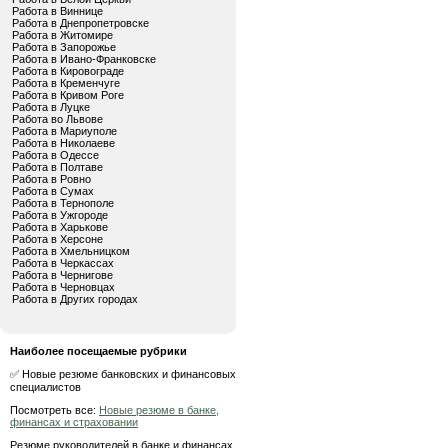
Работа в Виннице
Работа в Днепропетровске
Работа в Житомире
Работа в Запорожье
Работа в Ивано-Франковске
Работа в Кировограде
Работа в Кременчуге
Работа в Кривом Роге
Работа в Луцке
Работа во Львове
Работа в Мариуполе
Работа в Николаеве
Работа в Одессе
Работа в Полтаве
Работа в Ровно
Работа в Сумах
Работа в Тернополе
Работа в Ужгороде
Работа в Харькове
Работа в Херсоне
Работа в Хмельницком
Работа в Черкассах
Работа в Чернигове
Работа в Черновцах
Работа в Других городах
Наиболее посещаемые рубрики
✅ Новые резюме банковских и финансовых
специалистов
Посмотреть все:
Новые резюме в банке,
финансах и страховании
Резюме руководителей в банке и финансах