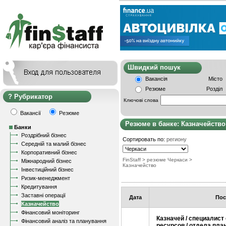
Швидкий пошу
Вакансія
Місто
Резюме
Розділ
Рубрикатор
Ключові слова
Вакансії
Резюме
Резюме в банке: Казначейство
Банки
Роздрібний бізнес
Сортировать по:
региону
Середній та малий бізнес
Корпоративний бізнес
FinStaff
> резюме Черкаси
>
Міжнародний бізнес
Казначейство
Інвестиційний бізнес
Ризик-менеджмент
Кредитування
Заставні операції
Дата
Пос
Казначейство
Фінансовий моніторинг
Казначей / специалист
Фінансовий аналіз та планування
ресурсов / отдела пла