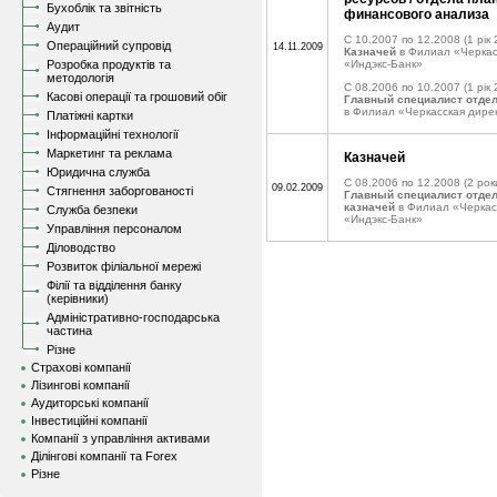
Бухоблік та звітність
финансового анализа
Аудит
C 10.2007 по 12.2008
(1 рік 
Операційний супровід
14.11.2009
Казначей
в Филиал «Черкас
Розробка продуктів та
«Индэкс-Банк»
методологія
C 08.2006 по 10.2007
(1 рік 
Касові операції та грошовий обіг
Главный специалист отде
в Филиал «Черкасская дире
Платіжні картки
Інформаційні технології
Маркетинг та реклама
Казначей
Юридична служба
C 08.2006 по 12.2008
(2 рок
09.02.2009
Стягнення заборгованості
Главный специалист отдел
казначей
в Филиал «Черкас
Служба безпеки
«Индэкс-Банк»
Управління персоналом
Діловодство
Розвиток філіальної мережі
Філії та відділення банку
(керівники)
Адміністративно-господарська
частина
Різне
Страхові компанії
Лізингові компанії
Аудиторські компанії
Інвестиційні компанії
Компанії з управління активами
Ділінгові компанії та Forex
Різне