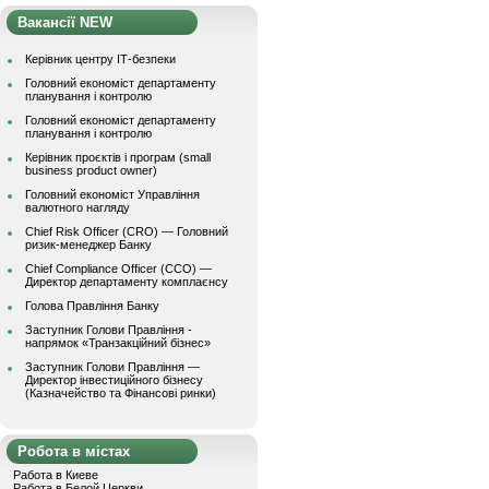
Вакансії NEW
Керівник центру ІТ-безпеки
Головний економіст департаменту
планування і контролю
Головний економіст департаменту
планування і контролю
Керівник проєктів і програм (small
business product owner)
Головний економіст Управління
валютного нагляду
Chief Risk Officer (CRO) — Головний
ризик-менеджер Банку
Chief Compliance Officer (CCO) —
Директор департаменту комплаєнсу
Голова Правління Банку
Заступник Голови Правління -
напрямок «Транзакційний бізнес»
Заступник Голови Правління —
Директор інвестиційного бізнесу
(Казначейство та Фінансові ринки)
Робота в містах
Работа в Киеве
Работа в Белой Церкви