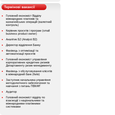
Термінові вакансії
Головний економіст Відділу
міжнародних платежів та
казначейських операцій (валютний
контроль)
Керівник проєктів і програм (small
business product owner)
Аналітик Б2 (Analyst B2)
Директор відділення Банку
Фахівець з оптимізації та
автоматизації проєктів
Головний економіст управління
корпоративних кредитних ризиків
Департаменту ризик-менеджменту
Фахівець з обслуговування клієнтів
в міжнародний банк (Київ)
Заступник начальника управління
методологічного забезпечення та
навчання з питань ПВК/ФТ
Аудитор
Головний економіст відділу по
взаємодії з національними та
міжнародними платіжними
системами