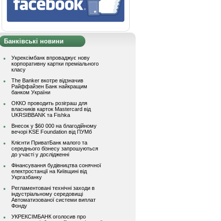
Банківські новини
Укрексімбанк впроваджує нову
корпоративну картки преміального
класу
The Banker вкотре відзначив
Райффайзен Банк найкращим
банком України
ОККО проводить розіграш для
власників карток Mastercard від
UKRSIBBANK та Fishka
Внесок у $60 000 на благодійному
вечорі KSE Foundation від ПУМб
Клієнти ПриватБанк малого та
середнього бізнесу запрошуються
до участі у дослідженні
Фінансування будівництва сонячної
електростанції на Київщині від
Укргазбанку
Регламентовані технічні заходи в
індустріальному середовищі
Автоматизованої системи виплат
Фонду
УКРЕКСІМБАНК оголосив про