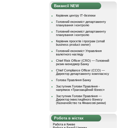
Вакансії NEW
Керівник центру ІТ-безпеки
Головний економіст департаменту
планування і контролю
Головний економіст департаменту
планування і контролю
Керівник проєктів і програм (small
business product owner)
Головний економіст Управління
валютного нагляду
Chief Risk Officer (CRO) — Головний
ризик-менеджер Банку
Chief Compliance Officer (CCO) —
Директор департаменту комплаєнсу
Голова Правління Банку
Заступник Голови Правління -
напрямок «Транзакційний бізнес»
Заступник Голови Правління —
Директор інвестиційного бізнесу
(Казначейство та Фінансові ринки)
Робота в містах
Работа в Киеве
Работа в Белой Церкви