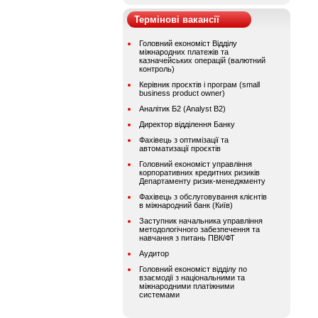
Термінові вакансії
Головний економіст Відділу
міжнародних платежів та
казначейських операцій (валютний
контроль)
Керівник проєктів і програм (small
business product owner)
Аналітик Б2 (Analyst B2)
Директор відділення Банку
Фахівець з оптимізації та
автоматизації проєктів
Головний економіст управління
корпоративних кредитних ризиків
Департаменту ризик-менеджменту
Фахівець з обслуговування клієнтів
в міжнародний банк (Київ)
Заступник начальника управління
методологічного забезпечення та
навчання з питань ПВК/ФТ
Аудитор
Головний економіст відділу по
взаємодії з національними та
міжнародними платіжними
системами