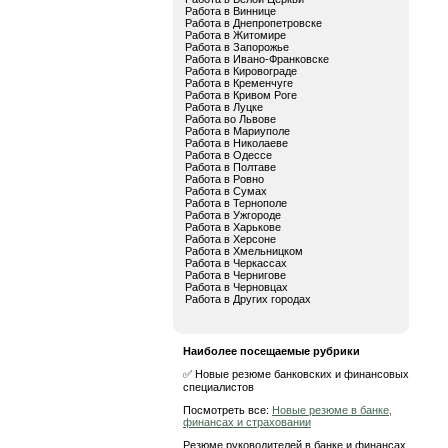
Работа в Виннице
Работа в Днепропетровске
Работа в Житомире
Работа в Запорожье
Работа в Ивано-Франковске
Работа в Кировограде
Работа в Кременчуге
Работа в Кривом Роге
Работа в Луцке
Работа во Львове
Работа в Мариуполе
Работа в Николаеве
Работа в Одессе
Работа в Полтаве
Работа в Ровно
Работа в Сумах
Работа в Тернополе
Работа в Ужгороде
Работа в Харькове
Работа в Херсоне
Работа в Хмельницком
Работа в Черкассах
Работа в Чернигове
Работа в Черновцах
Работа в Других городах
Наиболее посещаемые рубрики
✅ Новые резюме банковских и финансовых
специалистов
Посмотреть все:
Новые резюме в банке,
финансах и страховании
Резюме руководителей в банке и финансах