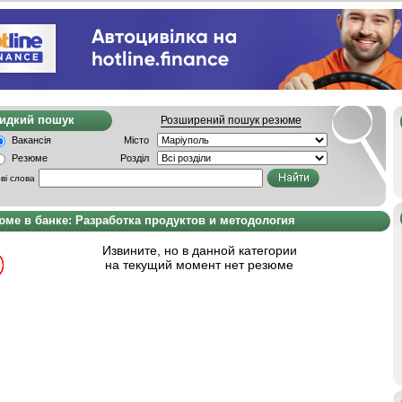
видкий пошук
Розширений пошук резюме
Вакансія
Місто
Резюме
Розділ
ві слова
юме в банке: Разработка продуктов и методология
Извините, но в данной категории
на текущий момент нет резюме