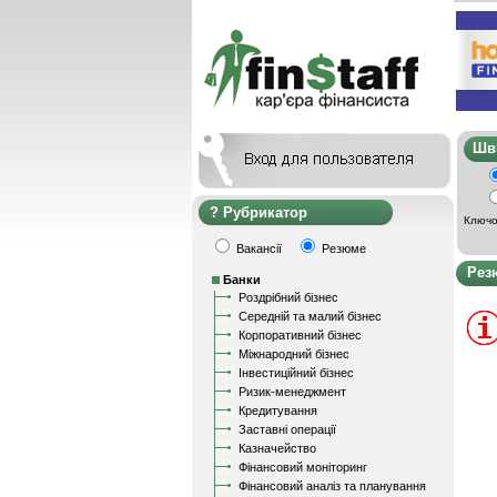
Ш
Рубрикатор
Ключо
Вакансії
Резюме
Рез
Банки
Роздрібний бізнес
Середній та малий бізнес
Корпоративний бізнес
Міжнародний бізнес
Інвестиційний бізнес
Ризик-менеджмент
Кредитування
Заставні операції
Казначейство
Фінансовий моніторинг
Фінансовий аналіз та планування