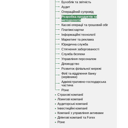
Бухоблік та звітність
Аудит
Операційний супровід
Розробка продуктів та
методологія
Касові операції та грошовий обіг
Платіжні картки
Інформаційні технології
Маркетинг та реклама
Юридична служба
Стягнення заборгованості
Служба безпеки
Управління персоналом
Діловодство
Розвиток філіальної мережі
Філії та відділення банку
(керівники)
Адміністративно-господарська
частина
Різне
Страхові компанії
Лізингові компанії
Аудиторські компанії
Інвестиційні компанії
Компанії з управління активами
Ділінгові компанії та Forex
Різне