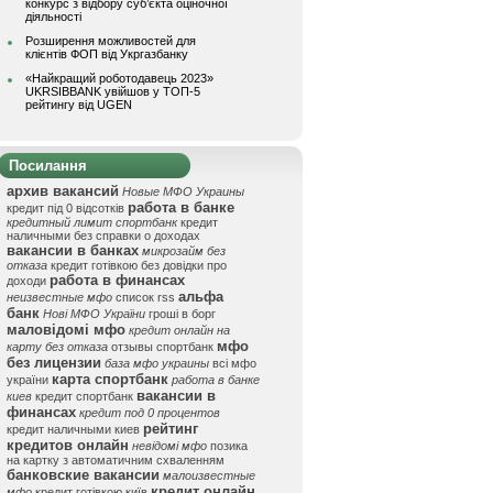
конкурс з відбору суб’єкта оціночної
діяльності
Розширення можливостей для
клієнтів ФОП від Укргазбанку
«Найкращий роботодавець 2023»
UKRSIBBANK увійшов у ТОП-5
рейтингу від UGEN
Посилання
архив вакансий
Новые МФО Украины
работа в банке
кредит під 0 відсотків
кредитный лимит спортбанк
кредит
наличными без справки о доходах
вакансии в банках
микрозайм без
отказа
кредит готівкою без довідки про
работа в финансах
доходи
альфа
неизвестные мфо
список rss
банк
Нові МФО України
гроші в борг
маловідомі мфо
кредит онлайн на
мфо
карту без отказа
отзывы спортбанк
без лицензии
база мфо украины
всі мфо
карта спортбанк
україни
работа в банке
вакансии в
киев
кредит спортбанк
финансах
кредит под 0 процентов
рейтинг
кредит наличными киев
кредитов онлайн
невідомі мфо
позика
на картку з автоматичним схваленням
банковские вакансии
малоизвестные
кредит онлайн
мфо
кредит готівкою київ