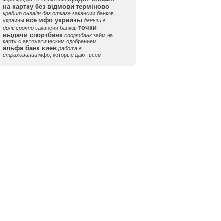
на картку без відмови терміново
кредит онлайн без отказа
вакансии банков
все мфо украины
украины
деньги в
точки
долг срочно
вакансии банков
выдачи спортбанк
спортбанк
займ на
карту с автоматическим одобрением
альфа банк киев
работа в
страховании
мфо, которые дают всем