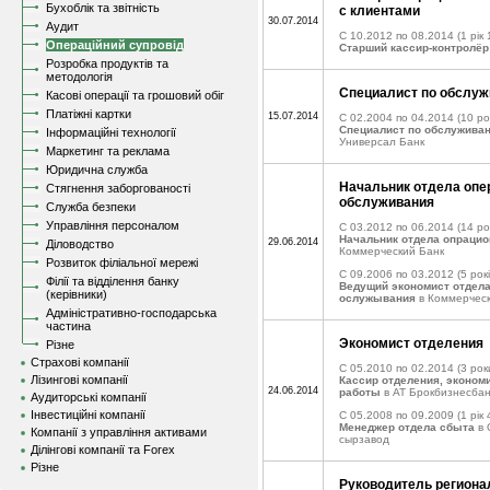
Бухоблік та звітність
с клиентами
30.07.2014
Аудит
C 10.2012 по 08.2014
(1 рік 
Операційний супровід
Старший кассир-контролёр
Розробка продуктів та
методологія
Специалист по обслуж
Касові операції та грошовий обіг
Платіжні картки
15.07.2014
C 02.2004 по 04.2014
(10 ро
Специалист по обслужива
Інформаційні технології
Универсал Банк
Маркетинг та реклама
Юридична служба
Начальник отдела опе
Стягнення заборгованості
обслуживания
Служба безпеки
Управління персоналом
C 03.2012 по 06.2014
(14 ро
Начальник отдела опрацио
29.06.2014
Діловодство
Коммерческий Банк
Розвиток філіальної мережі
C 09.2006 по 03.2012
(5 рокі
Філії та відділення банку
Ведущий экономист отдела
(керівники)
ослужывания
в Коммерческ
Адміністративно-господарська
частина
Экономист отделения
Різне
Страхові компанії
C 05.2010 по 02.2014
(3 рок
Лізингові компанії
Кассир отделения, эконом
24.06.2014
работы
в АТ Брокбизнесбан
Аудиторські компанії
Інвестиційні компанії
C 05.2008 по 09.2009
(1 рік 
Менеджер отдела сбыта
в 
Компанії з управління активами
сырзавод
Ділінгові компанії та Forex
Різне
Руководитель региона