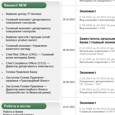
Менеджер по продажам
в P
Вакансії NEW
Экономист
Керівник центру ІТ-безпеки
C 03.2012 по 10.2013
(14 ро
Головний економіст департаменту
26.10.2013
Вед.экономист (контролер)
планування і контролю
C 05.2006 по 03.2012
(5 рок
Головний економіст департаменту
Вед.экономит
в АКБ
планування і контролю
Керівник проєктів і програм (small
Заместитель начальни
business product owner)
банка / главный эконо
Головний економіст Управління
C 12.2012 по 02.2013
(2 міс.
валютного нагляду
09.09.2013
Начальник отделения
в ПАТ
Акционерный Банк"
Chief Risk Officer (CRO) — Головний
ризик-менеджер Банку
C 11.2011 по 10.2012
(11 міс
Начальник отделения
в ПА
Chief Compliance Officer (CCO) —
Директор департаменту комплаєнсу
Голова Правління Банку
Экономист
Заступник Голови Правління -
C 02.2013 по 07.2013
(5 міс.
напрямок «Транзакційний бізнес»
Специалист департамента
28.08.2013
СК "Альянс" ЧАО
Заступник Голови Правління —
Директор інвестиційного бізнесу
C 09.2012 по 01.2013
(4 міс.
(Казначейство та Фінансові ринки)
Оператор Call-Centre
в Home
Экономист
Робота в містах
10.07.2013
C 01.2008 по 06.2013
(5 рокі
Работа в Киеве
Главный экономист
в ПАТ 
Работа в Белой Церкви