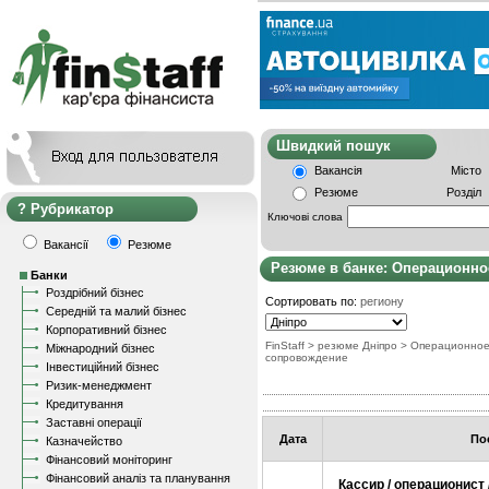
Швидкий пошу
Вакансія
Місто
Резюме
Розділ
Рубрикатор
Ключові слова
Вакансії
Резюме
Резюме в банке: Операционн
Банки
Роздрібний бізнес
Сортировать по:
региону
Середній та малий бізнес
Корпоративний бізнес
FinStaff
> резюме Дніпро
>
Операционно
Міжнародний бізнес
сопровождение
Інвестиційний бізнес
Ризик-менеджмент
Кредитування
Заставні операції
Дата
По
Казначейство
Фінансовий моніторинг
Фінансовий аналіз та планування
Кассир / операционист 