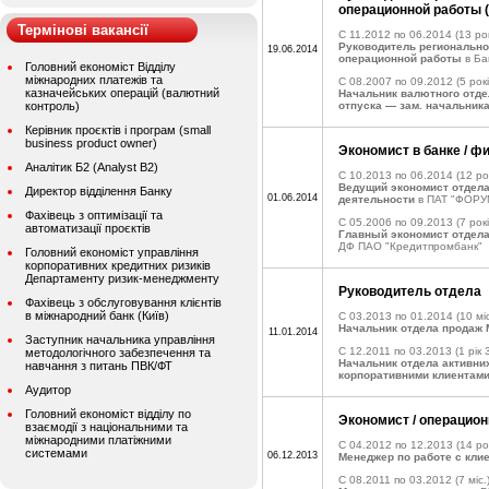
операционной работы (
Термінові вакансії
C 11.2012 по 06.2014
(13 рок
Руководитель регионально
19.06.2014
операционной работы
в Ба
Головний економіст Відділу
міжнародних платежів та
C 08.2007 по 09.2012
(5 рокі
казначейських операцій (валютний
Начальник валютного отде
контроль)
отпуска — зам. начальника
Керівник проєктів і програм (small
business product owner)
Экономист в банке / 
Аналітик Б2 (Analyst B2)
C 10.2013 по 06.2014
(12 ро
Ведущий экономист отдел
Директор відділення Банку
01.06.2014
деятельности
в ПАТ "ФОРУ
Фахівець з оптимізації та
C 05.2006 по 09.2013
(7 рокі
автоматизації проєктів
Главный экономист отдела
ДФ ПАО "Кредитпромбанк"
Головний економіст управління
корпоративних кредитних ризиків
Департаменту ризик-менеджменту
Руководитель отдела
Фахівець з обслуговування клієнтів
в міжнародний банк (Київ)
C 03.2013 по 01.2014
(10 міс
Начальник отдела продаж
11.01.2014
Заступник начальника управління
C 12.2011 по 03.2013
(1 рік 
методологічного забезпечення та
Начальник отдела активни
навчання з питань ПВК/ФТ
корпоративними клиентам
Аудитор
Головний економіст відділу по
Экономист / операцион
взаємодії з національними та
міжнародними платіжними
C 04.2012 по 12.2013
(14 ро
системами
06.12.2013
Менеджер по работе с кли
C 08.2011 по 03.2012
(7 міс.