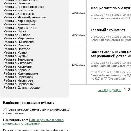
Работа в Виннице
Работа в Днепропетровске
Специалист по обслуж
Работа в Житомире
02.06.2013
Работа в Запорожье
C 08.1987 по 05.2012
(24 ро
Работа в Ивано-Франковске
Главный экономист
в ПАО 
Работа в Кировограде
Работа в Кременчуге
Работа в Кривом Роге
Главный экономист
Работа в Луцке
Работа во Львове
08.04.2013
C 10.1991 по 03.2013
(21 го
Работа в Мариуполе
Главный экономист
в Пром
Работа в Николаеве
Работа в Одессе
Работа в Полтаве
Заместитель начальни
Работа в Ровно
Работа в Сумах
операционной детяльн
Работа в Тернополе
Работа в Ужгороде
C 08.2012 по 02.2013
(14 рок
13.02.2013
Финансовый консультант
в
Работа в Харькове
Работа в Херсоне
C 04.2007 по 08.2012
(5 рокі
Работа в Хмельницком
Старший специалист по ОД
Работа в Черкассах
по ОД)
в АТ "Укрсиббанк"
Работа в Чернигове
Работа в Черновцах
Работа в Других городах
1
2
← предыдущая
Наиболее посещаемые рубрики
✅ Новые резюме банковских и финансовых
специалистов
Посмотреть все:
Новые резюме в банке,
финансах и страховании
Резюме руководителей в банке и финансах