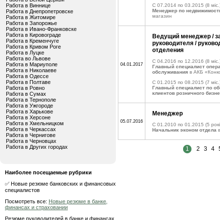
Работа в Виннице
C 07.2014 по 03.2015
(8 міс.
Менеджер по недвижимост
Работа в Днепропетровске
магазин
Работа в Житомире
Работа в Запорожье
Работа в Ивано-Франковске
Работа в Кировограде
Ведущий менеджер / з
Работа в Кременчуге
руководителя / руково
Работа в Кривом Роге
отделения
Работа в Луцке
Работа во Львове
C 04.2016 по 12.2016
(8 міс.
Работа в Мариуполе
04.01.2017
Главный специалист опер
Работа в Николаеве
обслуживания
в АКБ «Конк
Работа в Одессе
Работа в Полтаве
C 01.2015 по 08.2015
(7 міс.
Работа в Ровно
Главный специалист по о
клиентов розничного бизн
Работа в Сумах
Работа в Тернополе
Работа в Ужгороде
Работа в Харькове
Менеджер
Работа в Херсоне
05.07.2016
Работа в Хмельницком
C 01.2010 по 01.2015
(5 рокі
Работа в Черкассах
Начальник эконом отдела
в
Работа в Чернигове
Работа в Черновцах
Работа в Других городах
1
2
3
4
Наиболее посещаемые рубрики
✅ Новые резюме банковских и финансовых
специалистов
Посмотреть все:
Новые резюме в банке,
финансах и страховании
Резюме руководителей в банке и финансах