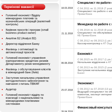
Специалист по работе 
Термінові вакансії
18.03.2019
C 04.2011 по 11.2018
(7 рокі
Специалист по работе с к
ПриватБанк
Головний економіст Відділу
міжнародних платежів та
казначейських операцій (валютний
Менеджер по работе с
контроль)
Керівник проєктів і програм (small
C 09.2016 по 11.2018
(9 рокі
business product owner)
Специалист по обслужива
21.11.2018
КБ ПриватБанк
Аналітик Б2 (Analyst B2)
C 08.2012 по 09.2013
(1 рік 
Кассир-контролер
в АТ Оща
Директор відділення Банку
Фахівець з оптимізації та
автоматизації проєктів
Економіст
Головний економіст управління
C 06.2015 по 05.2017
(1 рік 
корпоративних кредитних ризиків
Начальник відділення
в АТ 
06.08.2018
Департаменту ризик-менеджменту
C 06.2013 по 06.2015
(2 рок
Фахівець з обслуговування клієнтів
Заступник начальника відд
в міжнародний банк (Київ)
Банк»
Заступник начальника управління
методологічного забезпечення та
Экономист
навчання з питань ПВК/ФТ
C 09.2012 по 07.2018
(13 ро
Аудитор
25.07.2018
Ведущий специалист по о
клиентов, эксперт интерне
Головний економіст відділу по
ПриватБанк
взаємодії з національними та
міжнародними платіжними
системами
Финансовый консульт
26.04.2018