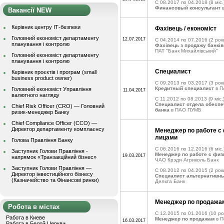
C 08.2017 по 04.2018
(8 міс.
Финансовый консультант
в
Вакансії NEW
Керівник центру ІТ-безпеки
Фахівець / економіст
Головний економіст департаменту
12.07.2017
C 04.2014 по 07.2016
(2 рок
планування і контролю
Фахівець з продажу банків
ПАТ "Банк Михайлівський"
Головний економіст департаменту
планування і контролю
Специалист
Керівник проєктів і програм (small
business product owner)
C 09.2013 по 03.2017
(3 рок
Кредитный специалист
в П
Головний економіст Управління
11.04.2017
валютного нагляду
C 11.2012 по 08.2013
(9 міс.
Специалист отдела обеспе
Chief Risk Officer (CRO) — Головний
банка
в ПАО ПУМБ
ризик-менеджер Банку
Chief Compliance Officer (CCO) —
Директор департаменту комплаєнсу
Менеджер по работе с
лицами
Голова Правління Банку
C 06.2016 по 12.2016
(6 міс.
Заступник Голови Правління -
Менеджер по работе с физ
19.03.2017
напрямок «Транзакційний бізнес»
ЧАО Крэди Агриколь Банк
Заступник Голови Правління —
C 08.2012 по 04.2015
(2 рок
Директор інвестиційного бізнесу
Специалист альтернативн
(Казначейство та Фінансові ринки)
Дельта Банк
Менеджер по продажа
Робота в містах
C 12.2015 по 01.2016
(10 ро
Работа в Киеве
Менеджер по продажам
в П
16.03.2017
Работа в Белой Церкви