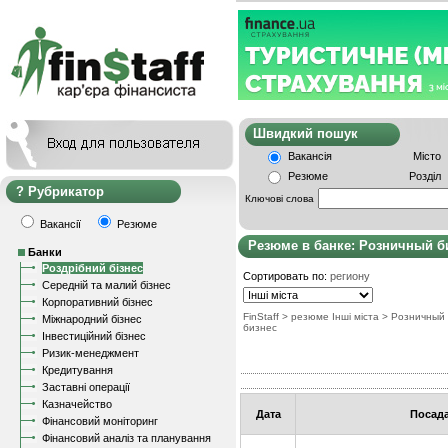
Швидкий пошу
Вакансія
Місто
Резюме
Розділ
Рубрикатор
Ключові слова
Вакансії
Резюме
Резюме в банке: Розничный б
Банки
Роздрібний бізнес
Сортировать по:
региону
Середній та малий бізнес
Корпоративний бізнес
FinStaff
> резюме Інші міста
>
Розничный
Міжнародний бізнес
бизнес
Інвестиційний бізнес
Ризик-менеджмент
Кредитування
Заставні операції
Казначейство
Дата
Посад
Фінансовий моніторинг
Фінансовий аналіз та планування