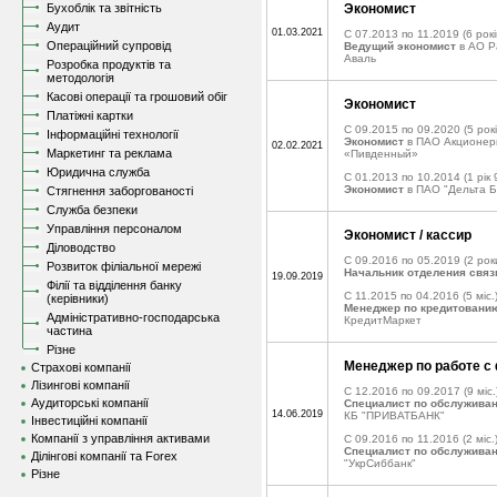
Бухоблік та звітність
Экономист
Аудит
01.03.2021
C 07.2013 по 11.2019
(6 рокі
Операційний супровід
Ведущий экономист
в АО Р
Аваль
Розробка продуктів та
методологія
Касові операції та грошовий обіг
Экономист
Платіжні картки
C 09.2015 по 09.2020
(5 рокі
Інформаційні технології
Экономист
в ПАО Акционер
02.02.2021
Маркетинг та реклама
«Пивденный»
Юридична служба
C 01.2013 по 10.2014
(1 рік 
Экономист
в ПАО "Дельта Б
Стягнення заборгованості
Служба безпеки
Управління персоналом
Экономист / кассир
Діловодство
C 09.2016 по 05.2019
(2 рок
Розвиток філіальної мережі
Начальник отделения связ
19.09.2019
Філії та відділення банку
C 11.2015 по 04.2016
(5 міс.
(керівники)
Менеджер по кредитовани
Адміністративно-господарська
КредитМаркет
частина
Різне
Менеджер по работе с
Страхові компанії
Лізингові компанії
C 12.2016 по 09.2017
(9 міс.
Аудиторські компанії
Специалист по обслужива
14.06.2019
КБ "ПРИВАТБАНК"
Інвестиційні компанії
Компанії з управління активами
C 09.2016 по 11.2016
(2 міс.
Специалист по обслужива
Ділінгові компанії та Forex
"УкрСиббанк"
Різне