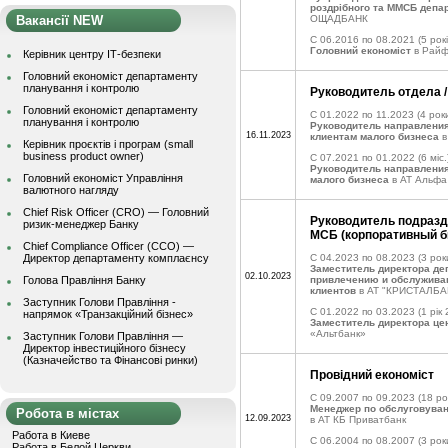
роздрібного та ММСБ депа
Вакансії NEW
ОЩАДБАНК
C 06.2016 по 08.2021
(5 рокі
Головний економіст
в Райф
Керівник центру ІТ-безпеки
Головний економіст департаменту
планування і контролю
Руководитель отдела 
Головний економіст департаменту
C 01.2022 по 11.2023
(4 роки
планування і контролю
Руководитель направлени
16.11.2023
клиентам малого бизнеса
в
Керівник проєктів і програм (small
business product owner)
C 07.2021 по 01.2022
(6 міс.
Руководитель направления
Головний економіст Управління
малого бизнеса
в АТ Альфа
валютного нагляду
Chief Risk Officer (CRO) — Головний
Руководитель подразд
ризик-менеджер Банку
МСБ (корпоративный б
Chief Compliance Officer (CCO) —
Директор департаменту комплаєнсу
C 04.2023 по 08.2023
(3 рок
Заместитель директора де
02.10.2023
Голова Правління Банку
привлечению и обслужива
клиентов
в АТ "КРИСТАЛБА
Заступник Голови Правління -
C 01.2022 по 03.2023
(1 рік 
напрямок «Транзакційний бізнес»
Заместитель директора це
«Альтбанк»
Заступник Голови Правління —
Директор інвестиційного бізнесу
(Казначейство та Фінансові ринки)
Провідний економіст
C 09.2007 по 09.2023
(18 ро
Менеджер по обслуговуван
Робота в містах
12.09.2023
в АТ КБ Приватбанк
Работа в Киеве
C 06.2004 по 08.2007
(3 рок
Работа в Белой Церкви