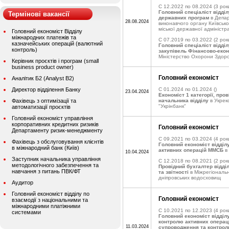
C 12.2022 по 08.2024
(3 рок
Головний спеціаліст відділ
Термінові вакансії
державних програм
в Депар
28.08.2024
виконавчого органу Київської
міської державної адміністра
Головний економіст Відділу
міжнародних платежів та
C 07.2019 по 03.2022
(2 рок
казначейських операцій (валютний
Головний спеціаліст відді
контроль)
закупівель Фінансово-еко
Міністерство Охорони Здоро
Керівник проєктів і програм (small
business product owner)
Головний економіст
Аналітик Б2 (Analyst B2)
Директор відділення Банку
C 01.2024 по 01.2024
()
23.04.2024
Економіст 1 категорії, про
Фахівець з оптимізації та
начальника відділу
в Укрекс
"Укрінбанк"
автоматизації проєктів
Головний економіст управління
корпоративних кредитних ризиків
Головний економіст
Департаменту ризик-менеджменту
C 09.2021 по 03.2024
(4 рок
Фахівець з обслуговування клієнтів
Головний економіст відділ
в міжнародний банк (Київ)
активних операцій ММСБ
в
10.04.2024
Заступник начальника управління
C 12.2018 по 08.2021
(2 рок
методологічного забезпечення та
Провідний бухгалтер відді
навчання з питань ПВК/ФТ
та звітності
в Міжрегіональн
дніпровських водосховищ
Аудитор
Головний економіст відділу по
Головний економіст
взаємодії з національними та
міжнародними платіжними
C 10.2021 по 12.2023
(4 рок
системами
Головний економіст відділ
контролю активних операц
11.03.2024
супроводження та контрол