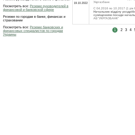
Укргазбанк
19.10.2022
Посмотреть все:
Резюме руководителей в
C 04.2016 по 10.2017
(1 рік 
финансовой и банковской сфере
Начальник відділу роздрібн
суміщенням посади началь
Резюме по городам в банке, финансах и
АБ"УКРГАЗБАНК"
страховании
Посмотреть все:
Резюме банковских и
1
2
3
4
финансовых специалистов по городам
Украины