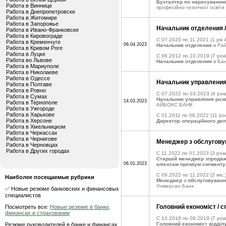
Бухгалтер по нарахуванню
Работа в Виннице
професійно-технічної освіти
Работа в Днепропетровске
Работа в Житомире
Работа в Запорожье
Начальник отделения /
Работа в Ивано-Франковске
Работа в Кировограде
C 07.2020 по 11.2021
(1 рік 
Работа в Кременчуге
06.04.2023
Начальник отделения
в Ра
Работа в Кривом Роге
Работа в Луцке
C 06.2012 по 10.2019
(7 рокі
Работа во Львове
Начальник отделения
в Бан
Работа в Мариуполе
Работа в Николаеве
Работа в Одессе
Начальник управлени
Работа в Полтаве
Работа в Ровно
C 07.2022 по 03.2023
(4 рок
Работа в Сумах
Начальник управління роз
14.03.2023
Работа в Тернополе
АЙБОКС БАНК
Работа в Ужгороде
Работа в Харькове
C 01.2011 по 06.2022
(11 рок
Работа в Херсоне
Директор операційного де
Работа в Хмельницком
Работа в Черкассах
Работа в Чернигове
Менеджер з обслуговува
Работа в Черновцах
Работа в Других городах
C 11.2022 по 01.2023
(3 роки
Старшій менеджер зпродажу
06.01.2023
клієнтам преміум сигменту
C 09.2022 по 11.2022
(2 міс.
Наиболее посещаемые рубрики
Менеджер з обслуговуванн
Універсал Банк
✅ Новые резюме банковских и финансовых
специалистов
Головний економіст / с
Посмотреть все:
Новые резюме в банке,
финансах и страховании
C 10.2018 по 09.2019
(7 рок
Головний економіст відділ
Резюме руководителей в банке и финансах