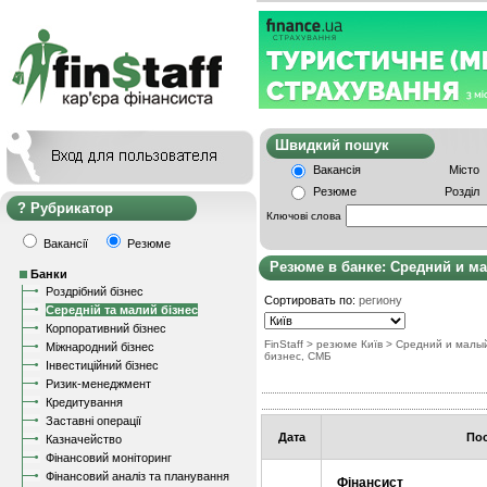
Швидкий пошу
Вакансія
Місто
Резюме
Розділ
Рубрикатор
Ключові слова
Вакансії
Резюме
Резюме в банке: Средний и м
Банки
Роздрібний бізнес
Сортировать по:
региону
Середній та малий бізнес
Корпоративний бізнес
FinStaff
> резюме Київ
>
Средний и малы
Міжнародний бізнес
бизнес, СМБ
Інвестиційний бізнес
Ризик-менеджмент
Кредитування
Заставні операції
Дата
По
Казначейство
Фінансовий моніторинг
Фінансовий аналіз та планування
Фінансист