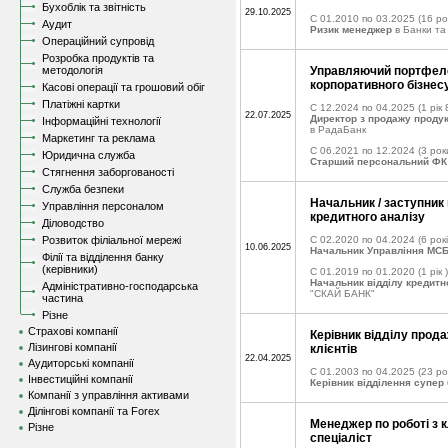
Бухоблік та звітність
29.10.2025
C 01.2010 по 03.2025
(16 ро
Аудит
Ризик менеджер
в Банки та 
Операційний супровід
Розробка продуктів та
методологія
Управляючий портфеле
корпоративного бізнес
Касові операції та грошовий обіг
Платіжні картки
C 12.2024 по 04.2025
(1 рік 
22.07.2025
Директор з продажу продук
Інформаційні технології
в РадаБанк
Маркетинг та реклама
C 06.2021 по 12.2024
(3 рок
Юридична служба
Старший персональний ФК
Стягнення заборгованості
Служба безпеки
Начальник / заступник
Управління персоналом
кредитного аналізу
Діловодство
Розвиток філіальної мережі
C 02.2020 по 04.2024
(6 рокі
10.06.2025
Начальник Управління МС
Філії та відділення банку
(керівники)
C 01.2019 по 01.2020
(1 рік )
Начальник відділу кредитн
Адміністративно-господарська
"СКАЙ БАНК"
частина
Різне
Страхові компанії
Керівник відділу прод
Лізингові компанії
клієнтів
22.04.2025
Аудиторські компанії
C 01.2003 по 04.2025
(23 ро
Інвестиційні компанії
Керівник відділення супер
Компанії з управління активами
Ділінгові компанії та Forex
Менеджер по роботі з к
Різне
спеціаліст