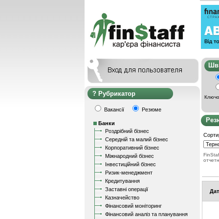
Ш
Рубрикатор
Ключо
Вакансії
Резюме
Рез
Банки
Роздрібний бізнес
Сорти
Середній та малий бізнес
Корпоративний бізнес
FinStaf
Міжнародний бізнес
отчет
Інвестиційний бізнес
Ризик-менеджмент
Кредитування
Заставні операції
Дат
Казначейство
Фінансовий моніторинг
Фінансовий аналіз та планування