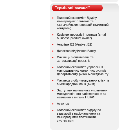
Термінові вакансії
Головний економіст Відділу
міжнародних платежів та
казначейських операцій (валютний
контроль)
Керівник проєктів і програм (small
business product owner)
Аналітик Б2 (Analyst B2)
Директор відділення Банку
Фахівець з оптимізації та
автоматизації проєктів
Головний економіст управління
корпоративних кредитних ризиків
Департаменту ризик-менеджменту
Фахівець з обслуговування клієнтів
в міжнародний банк (Київ)
Заступник начальника управління
методологічного забезпечення та
навчання з питань ПВК/ФТ
Аудитор
Головний економіст відділу по
взаємодії з національними та
міжнародними платіжними
системами