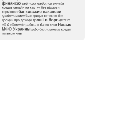
финансах
рейтинг кредитов онлайн
кредит онлайн на картку без відмови
банковские вакансии
терміново
кредит спортбанк
кредит готівкою без
гроші в борг
довідки про доходи
кредит
Новые
під 0 відсотків
работа в банке киев
МФО Украины
мфо без лицензии
кредит
готівкою київ