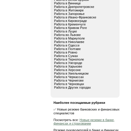
Работа в Виннице
Работа в Днепропетровске
Работа в Житомире
Работа в Запорожье
Работа в Ивано-Франковске
Работа в Кировограде
Работа в Кременчуге
Работа в Кривом Роге
Работа в Луцке
Работа во Львове
Работа в Мариуполе
Работа в Николаеве
Работа в Одессе
Работа в Полтаве
Работа в Ровно
Работа в Сумах
Работа в Тернополе
Работа в Ужгороде
Работа в Харькове
Работа в Херсоне
Работа в Хмельницком
Работа в Черкассах
Работа в Чернигове
Работа в Черновцах
Работа в Других городах
Наиболее посещаемые рубрики
✅ Новые резюме банковских и финансовых
специалистов
Посмотреть все:
Новые резюме в банке,
финансах и страховании
Резюме руководителей в банке и финансах