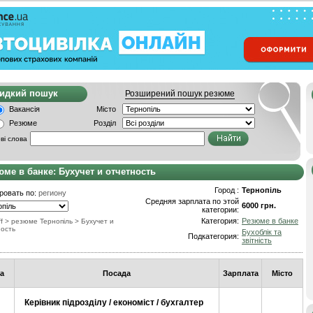
видкий пошук
Розширений пошук резюме
Вакансія
Місто
Резюме
Розділ
ві слова
юме в банке: Бухучет и отчетность
Город :
Тернопіль
ровать по:
региону
Средняя зарплата по этой
6000 грн.
категории:
Категория:
Резюме в банке
f
> резюме Тернопіль
>
Бухучет и
ность
Бухоблік та
Подкатегория:
звітність
а
Посада
Зарплата
Місто
Керівник підрозділу / економіст / бухгалтер