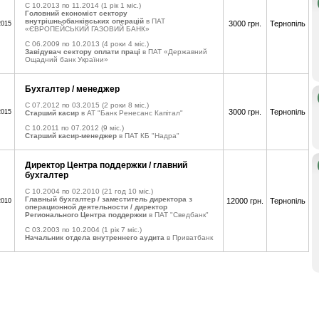
C 10.2013 по 11.2014
(1 рік 1 міс.)
Головний економіст сектору
внутрішньобанківських операцій
в ПАТ
3000 грн.
Тернопіль
2015
«ЄВРОПЕЙСЬКИЙ ГАЗОВИЙ БАНК»
C 06.2009 по 10.2013
(4 роки 4 міс.)
Завідувач сектору оплати праці
в ПАТ «Державний
Ощадний банк України»
Бухгалтер / менеджер
C 07.2012 по 03.2015
(2 роки 8 міс.)
3000 грн.
Тернопіль
2015
Старший касир
в АТ "Банк Ренесанс Капітал"
C 10.2011 по 07.2012
(9 міс.)
Старший касир-менеджер
в ПАТ КБ "Надра"
Директор Центра поддержки / главний
бухгалтер
C 10.2004 по 02.2010
(21 год 10 міс.)
Главный бухгалтер / заместитель директора з
12000 грн.
Тернопіль
2010
операционной деятельности / директор
Регионального Центра поддержки
в ПАТ "Сведбанк"
C 03.2003 по 10.2004
(1 рік 7 міс.)
Начальник отдела внутреннего аудита
в Приватбанк