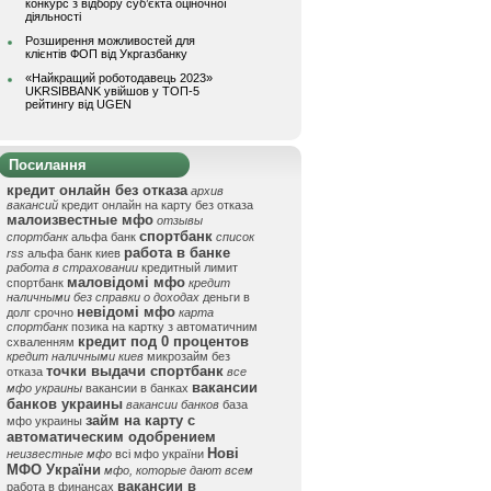
конкурс з відбору суб’єкта оціночної
діяльності
Розширення можливостей для
клієнтів ФОП від Укргазбанку
«Найкращий роботодавець 2023»
UKRSIBBANK увійшов у ТОП-5
рейтингу від UGEN
Посилання
кредит онлайн без отказа
архив
вакансий
кредит онлайн на карту без отказа
малоизвестные мфо
отзывы
спортбанк
спортбанк
альфа банк
список
работа в банке
rss
альфа банк киев
работа в страховании
кредитный лимит
маловідомі мфо
спортбанк
кредит
наличными без справки о доходах
деньги в
невідомі мфо
долг срочно
карта
спортбанк
позика на картку з автоматичним
кредит под 0 процентов
схваленням
кредит наличными киев
микрозайм без
точки выдачи спортбанк
отказа
все
вакансии
мфо украины
вакансии в банках
банков украины
вакансии банков
база
займ на карту с
мфо украины
автоматическим одобрением
Нові
неизвестные мфо
всі мфо україни
МФО України
мфо, которые дают всем
вакансии в
работа в финансах