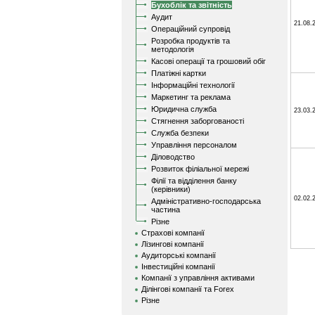
Бухоблік та звітність
Аудит
21.08.
Операційний супровід
Розробка продуктів та
методологія
Касові операції та грошовий обіг
Платіжні картки
Інформаційні технології
Маркетинг та реклама
Юридична служба
23.03.
Стягнення заборгованості
Служба безпеки
Управління персоналом
Діловодство
Розвиток філіальної мережі
Філії та відділення банку
(керівники)
02.02.
Адміністративно-господарська
частина
Різне
Страхові компанії
Лізингові компанії
Аудиторські компанії
Інвестиційні компанії
Компанії з управління активами
Ділінгові компанії та Forex
Різне