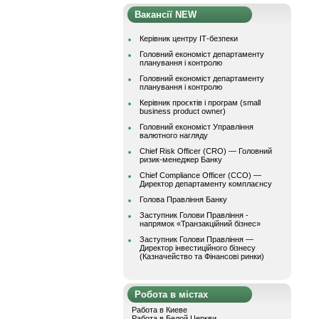
Вакансії NEW
Керівник центру ІТ-безпеки
Головний економіст департаменту
планування і контролю
Головний економіст департаменту
планування і контролю
Керівник проєктів і програм (small
business product owner)
Головний економіст Управління
валютного нагляду
Chief Risk Officer (CRO) — Головний
ризик-менеджер Банку
Chief Compliance Officer (CCO) —
Директор департаменту комплаєнсу
Голова Правління Банку
Заступник Голови Правління -
напрямок «Транзакційний бізнес»
Заступник Голови Правління —
Директор інвестиційного бізнесу
(Казначейство та Фінансові ринки)
Робота в містах
Работа в Киеве
Работа в Белой Церкви