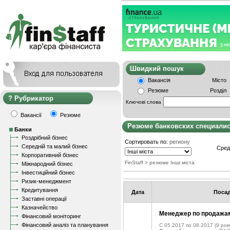
Швидкий пошу
Вакансія
Місто
Резюме
Розділ
Рубрикатор
Ключові слова
Вакансії
Резюме
Резюме банковских специали
Банки
Роздрібний бізнес
Сортировать по:
региону
Середній та малий бізнес
Сред
Корпоративний бізнес
FinStaff
> резюме Інші міста
Міжнародний бізнес
Інвестиційний бізнес
Ризик-менеджмент
Кредитування
Дата
Поса
Заставні операції
Казначейство
Менеджер по продажам
Фінансовий моніторинг
Фінансовий аналіз та планування
C 05.2017 по 08.2017
(9 рокі