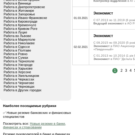
Контролер відділення
в АТ 
Работа в Виннице
Работа в Днепропетровске
Работа в Житомире
Экономист
Работа в Запорожье
Работа в Ивано-Франковске
01.03.2021
C 07.2013 по 11.2019
(6 рокі
Работа в Кировограде
Ведущий экономист
в АО Р
Работа в Кременчуге
Работа в Кривом Роге
Работа в Луцке
Экономист
Работа во Львове
Работа в Мариуполе
C 09.2015 по 09.2020
(5 рокі
Работа в Николаеве
Экономист
в ПАО Акционер
Работа в Одессе
02.02.2021
«Пивденный»
Работа в Полтаве
Работа в Ровно
C 01.2013 по 10.2014
(1 рік 
Работа в Сумах
Экономист
в ПАО "Дельта Б
Работа в Тернополе
Работа в Ужгороде
Работа в Харькове
1
2
3
4
Работа в Херсоне
Работа в Хмельницком
Работа в Черкассах
Работа в Чернигове
Работа в Черновцах
Работа в Других городах
Наиболее посещаемые рубрики
✅ Новые резюме банковских и финансовых
специалистов
Посмотреть все:
Новые резюме в банке,
финансах и страховании
Резюме руководителей в банке и финансах