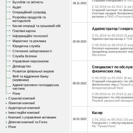
Старший специалист
в ПАО
Бухоблік та звітність
06.11.2022
C 02.2016 по 02.2017
(1 рік )
Аудит
Старший эксперт по фина
Операційний супровід
Сектора продаж Запорожс
региона
в ПАО «Платинум 
Розробка продуктів та
методологія
Касові операції та грошовий обіг
Адміністратор / секре
Платіжні картки
C 01.2019 по 08.2022
(3 рок
Інформаційні технології
Адміністратор-касир
в ТОВ 
Маркетинг та реклама
29.08.2022
C 06.2016 по 08.2018
(2 рок
Юридична служба
Експерт-оцінювач дорогоці
Стягнення заборгованості
продавець-консультант юв
Магазини
Служба безпеки
Управління персоналом
Діловодство
Специалист по обслу
физических лиц
Розвиток філіальної мережі
Філії та відділення банку
C 09.2020 по 05.2021
(8 міс.
(керівники)
Старший специалист по о
08.05.2022
физических лиц
в Первый у
Адміністративно-господарська
международный банк
частина
Різне
C 09.2018 по 10.2019
(1 рік 
Специалист по обслужива
Страхові компанії
Первый украинский междун
Лізингові компанії
Аудиторські компанії
Інвестиційні компанії
Касир
Компанії з управління активами
18.01.2022
C 01.2011 по 08.2021
(10 рок
Ділінгові компанії та Forex
Спеціаліст з обслуговуванн
КБ "Приватбанк"
Різне