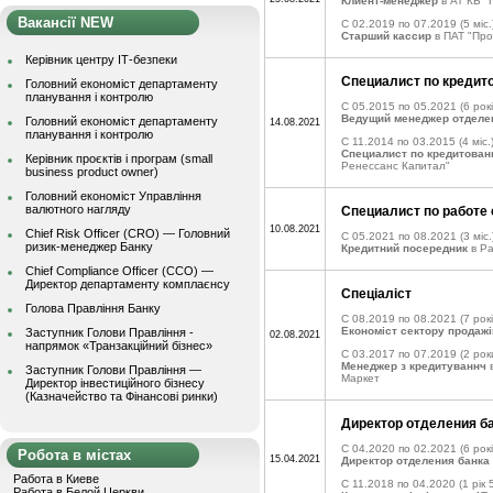
Клиент-менеджер
в АТ КБ "
Вакансії NEW
C 02.2019 по 07.2019
(5 міс.
Старший кассир
в ПАТ "Про
Керівник центру ІТ-безпеки
Специалист по кредит
Головний економіст департаменту
планування і контролю
C 05.2015 по 05.2021
(6 рокі
Ведущий менеджер отделе
Головний економіст департаменту
14.08.2021
планування і контролю
C 11.2014 по 03.2015
(4 міс.
Специалист по кредитова
Керівник проєктів і програм (small
Ренессанс Капитал"
business product owner)
Головний економіст Управління
валютного нагляду
Специалист по работе 
10.08.2021
Chief Risk Officer (CRO) — Головний
C 05.2021 по 08.2021
(3 міс.
ризик-менеджер Банку
Кредитний посередник
в Р
Chief Compliance Officer (CCO) —
Директор департаменту комплаєнсу
Спеціаліст
Голова Правління Банку
C 08.2019 по 08.2021
(7 рокі
Економіст сектору продажі
Заступник Голови Правління -
02.08.2021
напрямок «Транзакційний бізнес»
C 03.2017 по 07.2019
(2 рок
Менеджер з кредитуваннч
в
Заступник Голови Правління —
Маркет
Директор інвестиційного бізнесу
(Казначейство та Фінансові ринки)
Директор отделения б
C 04.2020 по 02.2021
(6 рокі
Робота в містах
15.04.2021
Директор отделения банка
Работа в Киеве
C 11.2018 по 04.2020
(1 рік 
Работа в Белой Церкви