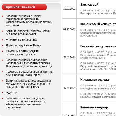
Зав. кассой
Термінові вакансії
13.01.2022
C 10.2006 по 09.2018
(11 рок
Кассир / операционист
в Па
Головний економіст Відділу
міжнародних платежів та
казначейських операцій (валютний
Финансовый консульт
контроль)
03.12.2021
C 03.2016 по 11.2021
(5 рокі
Керівник проєктів і програм (small
Старший специалист по о
business product owner)
в УкрСиббанк
Аналітик Б2 (Analyst B2)
Директор відділення Банку
Главный / ведущий эк
Фахівець з оптимізації та
C 06.2012 по 05.2015
(14 ро
автоматизації проєктів
Ведущий экономист Управ
30.11.2021
Коммерческий Банк
Головний економіст управління
корпоративних кредитних ризиків
C 10.2010 по 05.2012
(1 рік 
Департаменту ризик-менеджменту
Ведущий специалист груп
обращения
в ПАО "КБ "АКТ
Фахівець з обслуговування клієнтів
в міжнародний банк (Київ)
Начальник отдела
Заступник начальника управління
методологічного забезпечення та
C 02.2020 по 11.2021
(6 рокі
навчання з питань ПВК/ФТ
04.11.2021
Менеджер по продаже
в ОО
Аудитор
C 08.2017 по 01.2020
(2 рок
Начальн отдела заготовок
Головний економіст відділу по
взаємодії з національними та
міжнародними платіжними
Клиент-менеджер
системами
C 11.2019 по 09.2020
(10 міс
25.08.2021