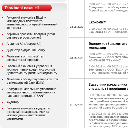
C 09.2018 по 10.2019
(1 рік 
Термінові вакансії
Специалист по обслужива
Первый украинский междун
Головний економіст Відділу
міжнародних платежів та
Економіст
казначейських операцій (валютний
03.05.2022
контроль)
C 10.2014 по 09.2016
(1 рік 
Економіст
в ПАТ Райффайзе
Керівник проєктів і програм (small
business product owner)
Экономист / аналитик 
Аналітик Б2 (Analyst B2)
менеджер
Директор відділення Банку
C 08.2020 по 05.2022
(6 рокі
Фахівець з оптимізації та
Экономист
в ООО "БУРОВ
03.05.2022
автоматизації проєктів
КОМПАНИЯ "ТЕХНИКС"
Головний економіст управління
C 04.2018 по 06.2020
(2 рок
корпоративних кредитних ризиків
Экономист
в ООО "Б.С.К. У
Департаменту ризик-менеджменту
АГРО" (предприятия одной г
Фахівець з обслуговування клієнтів
в міжнародний банк (Київ)
Заступник начальника 
спеціаліст / провідний 
Заступник начальника управління
методологічного забезпечення та
C 11.2021 по 04.2022
(4 роки
навчання з питань ПВК/ФТ
Заступник начальника відді
реєстраційної діяльності т
Аудитор
керування транспортними 
01.05.2022
сервісний центр ГСЦ МВС в 
Головний економіст відділу по
взаємодії з національними та
C 12.2018 по 11.2021
(2 рок
міжнародними платіжними
Провідний спеціаліст відділ
системами
реєстраційно-екзаменаційн
із суб'єктами господарюва
сервісний центр МВС в Луган