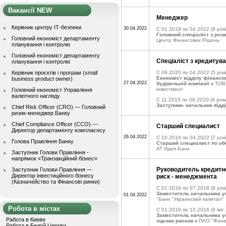
Вакансії NEW
Менеджер
Керівник центру ІТ-безпеки
30.04.2022
C 01.2018 по 04.2022
(8 рокі
Головний спеціаліст з роз
Головний економіст департаменту
Центр Фінансових Рішень
планування і контролю
Головний економіст департаменту
Спеціаліст з кредитуван
планування і контролю
Керівник проєктів і програм (small
C 09.2020 по 04.2022
(5 рокі
Економіст відділу фінансо
business product owner)
27.04.2022
будівельній компанії
в ТОВ
інвестмент
Головний економіст Управління
валютного нагляду
C 11.2015 по 08.2020
(4 роки
Заступник- начальник відд
Chief Risk Officer (CRO) — Головний
ризик-менеджер Банку
Chief Compliance Officer (CCO) —
Старший специалист
Директор департаменту комплаєнсу
26.04.2022
C 10.2018 по 04.2022
(7 рок
Голова Правління Банку
Старший специалист по о
АТ Идея Банк
Заступник Голови Правління -
напрямок «Транзакційний бізнес»
Руководитель кредитн
Заступник Голови Правління —
Директор інвестиційного бізнесу
риск - менеджмента
(Казначейство та Фінансові ринки)
C 01.2018 по 07.2018
(8 рокі
Заместитель начальника у
01.04.2022
"Банк "Украинский капитал"
Робота в містах
C 01.2016 по 10.2016
(9 міс.
Заместитель начальника у
Работа в Киеве
оценки рисков
в ПАО "Фине
Работа в Белой Церкви