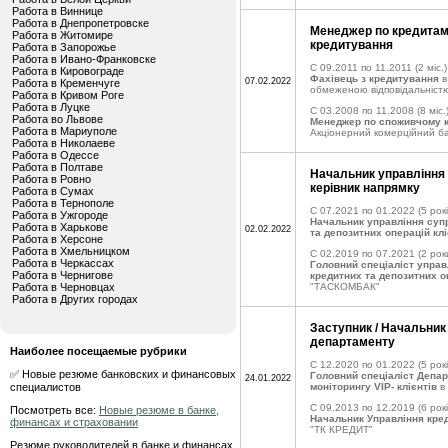
Работа в Виннице
Работа в Днепропетровске
Менеджер по кредитам 
Работа в Житомире
кредитування
Работа в Запорожье
Работа в Ивано-Франковске
C 09.2011 по 11.2011
(2 міс.)
Работа в Кировограде
Фахівець з кредитування
в
07.02.2022
Работа в Кременчуге
обмеженою відповідальніст
Работа в Кривом Роге
Работа в Луцке
C 03.2008 по 11.2008
(8 міс.
Работа во Львове
Менеджер по споживчому к
Работа в Мариуполе
Акціонерний комерційний 
Работа в Николаеве
Работа в Одессе
Работа в Полтаве
Начальник управління 
Работа в Ровно
керівник напрямку
Работа в Сумах
Работа в Тернополе
C 07.2021 по 01.2022
(5 рокі
Работа в Ужгороде
Начальник управління суп
Работа в Харькове
02.02.2022
та депозитних операцій клі
Работа в Херсоне
Работа в Хмельницком
C 02.2019 по 07.2021
(2 рок
Работа в Черкассах
Головний спеціаліст упра
Работа в Чернигове
кредитних та депозитних о
Работа в Черновцах
"ТАСКОМБАК"
Работа в Других городах
Заступник / Начальник 
департаменту
Наиболее посещаемые рубрики
C 12.2020 по 01.2022
(5 рокі
✅ Новые резюме банковских и финансовых
Головний спеціаліст Депа
24.01.2022
специалистов
моніторингу VIP- клієнтів
в
C 09.2013 по 12.2019
(6 рокі
Посмотреть все:
Новые резюме в банке,
Начальник Управління кред
финансах и страховании
"ТК КРЕДИТ"
Резюме руководителей в банке и финансах