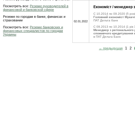
Посмотреть все:
Резюме руководителей в
Економіст / менеджер 
финансовой и банковской сфере
C 10.2014 по 09.2020
(5 рокі
Резюме по городам в банке, финансах и
Головний економіст Мукачі
страховании
ПАТ Дельта банк
02.01.2022
C 09.2013 по 10.2014
(1 рік 
Посмотреть все:
Резюме банковских и
Менеджер з регіонального 
финансовых специалистов по городам
споживчого кредитування в
Украины
в ПАТ Дельта Банк
1
2
← предыдущая