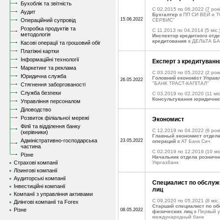
Бухоблік та звітність
C 02.2015 по 06.2022
(7 рокі
Аудит
Бухгалтер
в ПП СИ ВЕЙ и 
15.06.2022
Операційний супровід
СЕРВИС"
Розробка продуктів та
C 11.2013 по 04.2014
(5 міс.
методологія
Инспектор кредитного отд
кредитования
в ДЕЛЬТА Б
Касові операції та грошовий обіг
Платіжні картки
Інформаційні технології
Експерт з кредитуванн
Маркетинг та реклама
C 03.2020 по 05.2022
(2 рок
Юридична служба
Головний економіст Управ
26.05.2022
"БАНК ТРАСТ-КАПІТАЛ"
Стягнення заборгованості
Служба безпеки
C 03.2019 по 02.2020
(11 міс
Консультування юридичних
Управління персоналом
Діловодство
Розвиток філіальної мережі
Экономист
Філії та відділення банку
C 12.2019 по 04.2022
(6 рокі
(керівники)
Главный экономист отдел
Адміністративно-господарська
23.05.2022
операций
в АТ Банк Сич
частина
C 02.2019 по 12.2019
(10 міс
Різне
Начальник отдела розничн
Страхові компанії
Укргазбанк
Лізингові компанії
Аудиторські компанії
Специалист по обслу
Інвестиційні компанії
лиц
Компанії з управління активами
C 09.2020 по 05.2021
(8 міс.
Ділінгові компанії та Forex
Старший специалист по о
Різне
08.05.2022
физических лиц
в Первый у
международный банк