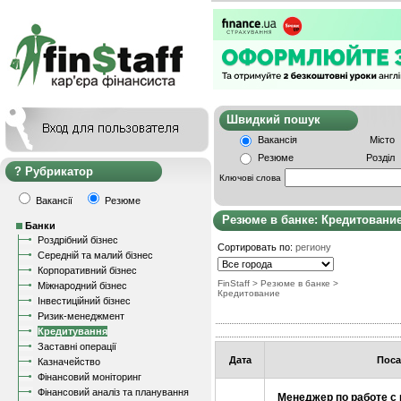
Швидкий пошу
Вакансія
Місто
Резюме
Розділ
Рубрикатор
Ключові слова
Вакансії
Резюме
Резюме в банке: Кредитовани
Банки
Роздрібний бізнес
Сортировать по:
региону
Середній та малий бізнес
Корпоративний бізнес
FinStaff
>
Резюме в банке
>
Міжнародний бізнес
Кредитование
Інвестиційний бізнес
Ризик-менеджмент
Кредитування
Заставні операції
Дата
Поса
Казначейство
Фінансовий моніторинг
Фінансовий аналіз та планування
Менеджер по работе с