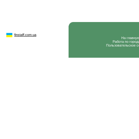
finstaff.com.ua
На главну
Работа по город
Пользовательское с