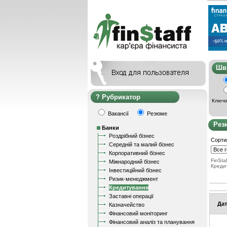
Ш
Рубрикатор
Ключо
Вакансії
Резюме
Рез
Банки
Роздрібний бізнес
Сорти
Середній та малий бізнес
Корпоративний бізнес
FinStaf
Міжнародний бізнес
Креди
Інвестиційний бізнес
Ризик-менеджмент
Кредитування
Заставні операції
Дат
Казначейство
Фінансовий моніторинг
Фінансовий аналіз та планування