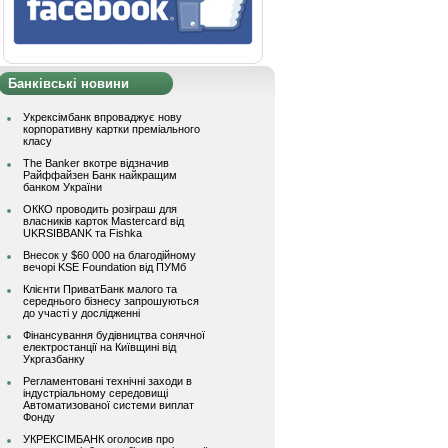
Банківські новини
Укрексімбанк впроваджує нову
корпоративну картки преміального
класу
The Banker вкотре відзначив
Райффайзен Банк найкращим
банком України
ОККО проводить розіграш для
власників карток Mastercard від
UKRSIBBANK та Fishka
Внесок у $60 000 на благодійному
вечорі KSE Foundation від ПУМб
Клієнти ПриватБанк малого та
середнього бізнесу запрошуються
до участі у дослідженні
Фінансування будівництва сонячної
електростанції на Київщині від
Укргазбанку
Регламентовані технічні заходи в
індустріальному середовищі
Автоматизованої системи виплат
Фонду
УКРЕКСІМБАНК оголосив про