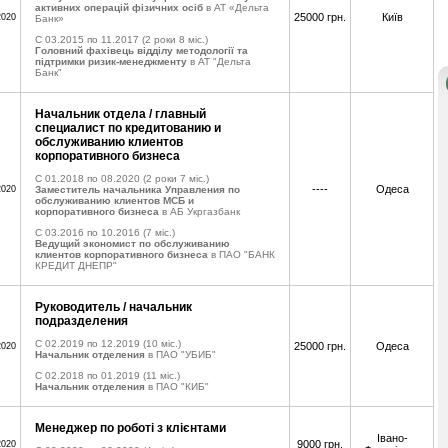
активних операцій фізичних осіб
в АТ «Дельта
25000 грн.
Київ
2020
Банк»
C 03.2015 по 11.2017
(2 роки 8 міс.)
Головний фахівець відділу методології та
підтримки ризик-менеджменту
в АТ "Дельта
Банк"
Начальник отдела / главный
специалист по кредитованию и
обслуживанию клиентов
корпоративного бизнеса
C 01.2018 по 08.2020
(2 роки 7 міс.)
----
Одеса
2020
Заместитель начальника Управления по
обслуживанию клиентов МСБ и
корпоративного бизнеса
в АБ Укргазбанк
C 03.2016 по 10.2016
(7 міс.)
Ведущий экономист по обслуживанию
клиентов корпоративного бизнеса
в ПАО "БАНК
КРЕДИТ ДНЕПР"
Руководитель / начальник
подразделения
C 02.2019 по 12.2019
(10 міс.)
25000 грн.
Одеса
2020
Начальник отделения
в ПАО "УБИБ"
C 02.2018 по 01.2019
(11 міс.)
Начальник отделения
в ПАО "КИБ"
Менеджер по роботі з клієнтами
Івано-
9000 грн.
2020