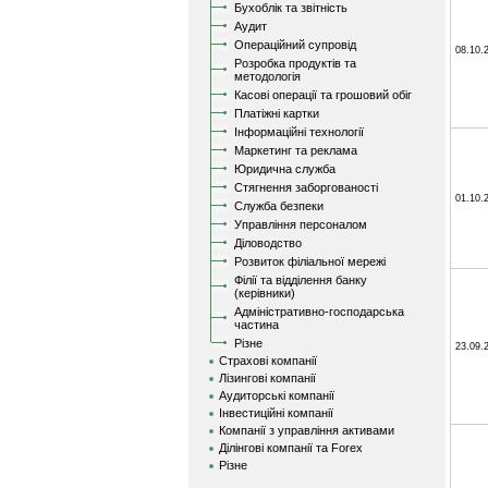
Бухоблік та звітність
Аудит
Операційний супровід
08.10.
Розробка продуктів та
методологія
Касові операції та грошовий обіг
Платіжні картки
Інформаційні технології
Маркетинг та реклама
Юридична служба
Стягнення заборгованості
01.10.
Служба безпеки
Управління персоналом
Діловодство
Розвиток філіальної мережі
Філії та відділення банку
(керівники)
Адміністративно-господарська
частина
Різне
23.09.
Страхові компанії
Лізингові компанії
Аудиторські компанії
Інвестиційні компанії
Компанії з управління активами
Ділінгові компанії та Forex
Різне