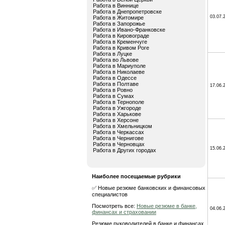
Работа в Виннице
Работа в Днепропетровске
03.07.
Работа в Житомире
Работа в Запорожье
Работа в Ивано-Франковске
Работа в Кировограде
Работа в Кременчуге
Работа в Кривом Роге
Работа в Луцке
Работа во Львове
Работа в Мариуполе
Работа в Николаеве
Работа в Одессе
Работа в Полтаве
17.06.
Работа в Ровно
Работа в Сумах
Работа в Тернополе
Работа в Ужгороде
Работа в Харькове
Работа в Херсоне
Работа в Хмельницком
Работа в Черкассах
Работа в Чернигове
Работа в Черновцах
15.06.
Работа в Других городах
Наиболее посещаемые рубрики
✅ Новые резюме банковских и финансовых
специалистов
Посмотреть все:
Новые резюме в банке,
04.06.
финансах и страховании
Резюме руководителей в банке и финансах