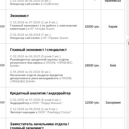
Франківськ
C 02.2020 по 06.2020
(4 міс.)
Оператор call-center
в 1CallCenter
Экономист
C 10.2018 по 07.2020
(1 рік 9 міс.)
Главный экономист ( по работе с ключевыми
15000 грн.
Харків
2020
клиентами )
в АТ «Альфа Банк»
C 02.2018 по 09.2018
(7 міс.)
Оператор call-centre
в АТ «Приват Банк»
Главный экономист / специалист
C 02.2010 по 04.2015
(5 років 2 міс.)
Руководитель кредитной группы отдела
розничного бэк-офиса
в ПАОКБ «ПРАВЭКС-
18000 грн.
Київ
2020
БАНК»
C 05.2009 по 02.2010
(9 міс.)
Начальник отдела выдачи кредитов
департамента риск-менеджмента
в ПАОКБ
«ПРАВЭКС-БАНК»
Кредитный аналитик / андеррайтер
C 02.2020 по 07.2020
(6 років 6 міс.)
11500 грн.
Запоріжжя
2020
Андеррайтер
в ООО "Лидер-Финанс"
C 12.2016 по 09.2018
(1 рік 9 міс.)
Эксперт-оценщик
в ООО "Ломбард Статус"
Заместитель начальника отдела /
главный экономист