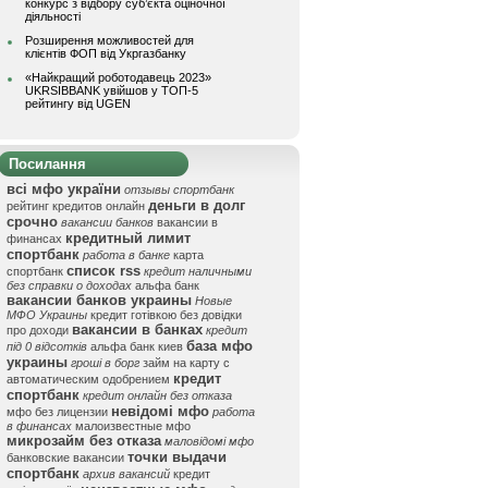
конкурс з відбору суб’єкта оціночної
діяльності
Розширення можливостей для
клієнтів ФОП від Укргазбанку
«Найкращий роботодавець 2023»
UKRSIBBANK увійшов у ТОП-5
рейтингу від UGEN
Посилання
всі мфо україни
отзывы спортбанк
деньги в долг
рейтинг кредитов онлайн
срочно
вакансии банков
вакансии в
кредитный лимит
финансах
спортбанк
работа в банке
карта
список rss
спортбанк
кредит наличными
без справки о доходах
альфа банк
вакансии банков украины
Новые
МФО Украины
кредит готівкою без довідки
вакансии в банках
про доходи
кредит
база мфо
під 0 відсотків
альфа банк киев
украины
гроші в борг
займ на карту с
кредит
автоматическим одобрением
спортбанк
кредит онлайн без отказа
невідомі мфо
мфо без лицензии
работа
в финансах
малоизвестные мфо
микрозайм без отказа
маловідомі мфо
точки выдачи
банковские вакансии
спортбанк
архив вакансий
кредит