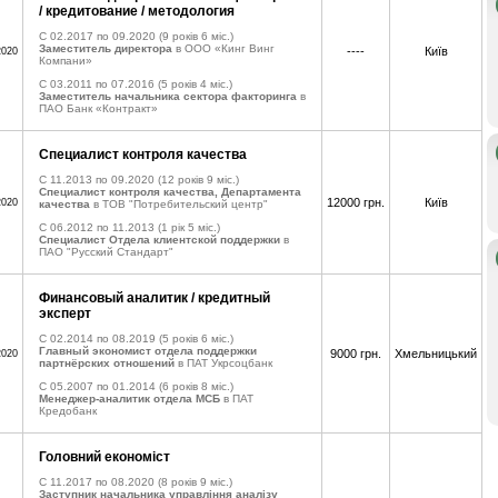
/ кредитование / методология
C 02.2017 по 09.2020
(9 років 6 міс.)
Заместитель директора
в ООО «Кинг Винг
----
Київ
2020
Компани»
C 03.2011 по 07.2016
(5 років 4 міс.)
Заместитель начальника сектора факторинга
в
ПАО Банк «Контракт»
Специалист контроля качества
C 11.2013 по 09.2020
(12 років 9 міс.)
Специалист контроля качества, Департамента
12000 грн.
Київ
2020
качества
в ТОВ "Потребительский центр"
C 06.2012 по 11.2013
(1 рік 5 міс.)
Специалист Отдела клиентской поддержки
в
ПАО "Русский Стандарт"
Финансовый аналитик / кредитный
эксперт
C 02.2014 по 08.2019
(5 років 6 міс.)
Главный экономист отдела поддержки
9000 грн.
Хмельницький
2020
партнёрских отношений
в ПАТ Укрсоцбанк
C 05.2007 по 01.2014
(6 років 8 міс.)
Менеджер-аналитик отдела МСБ
в ПАТ
Кредобанк
Головний економіст
C 11.2017 по 08.2020
(8 років 9 міс.)
Заступник начальника управління аналізу