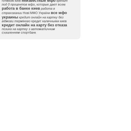
неизвестные мфо
готівкою київ
кредит
под 0 процентов
мфо, которые дают всем
работа в банке киев
работа в
все мфо
страховании
Нові МФО України
украины
кредит онлайн на картку без
відмови терміново
кредит наличными киев
кредит онлайн на карту без отказа
позика на картку з автоматичним
схваленням
спортбанк