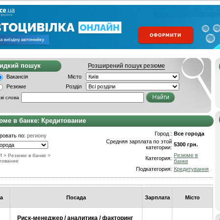
видкий пошук
Розширений пошук резюме
Вакансія
Місто
Резюме
Розділ
ві слова
юме в банке: Кредитование
Город :
Все города
ровать по:
региону
Средняя зарплата по этой
5300 грн.
категории:
Резюме в
f
>
Резюме в банке
>
Категория:
тование
банке
Подкатегория:
Кредитування
а
Посада
Зарплата
Місто
Риск-менеджер / аналитика / факторинг