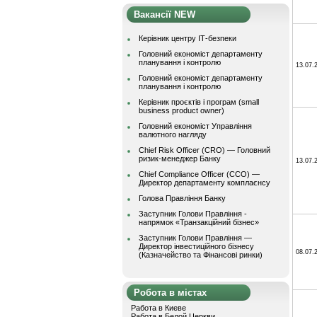
Вакансії NEW
Керівник центру ІТ-безпеки
Головний економіст департаменту
планування і контролю
13.07.
Головний економіст департаменту
планування і контролю
Керівник проєктів і програм (small
business product owner)
Головний економіст Управління
валютного нагляду
Chief Risk Officer (CRO) — Головний
ризик-менеджер Банку
13.07.
Chief Compliance Officer (CCO) —
Директор департаменту комплаєнсу
Голова Правління Банку
Заступник Голови Правління -
напрямок «Транзакційний бізнес»
Заступник Голови Правління —
Директор інвестиційного бізнесу
08.07.
(Казначейство та Фінансові ринки)
Робота в містах
Работа в Киеве
Работа в Белой Церкви