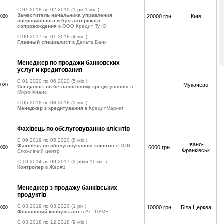
C 01.2018 по 02.2019
(1 рік 1 міс.)
Заместитель начальника управления
20000 грн.
Київ
2020
операционного и бухгалтерского
сопровождения
в ООО Кредит Ту Ю
C 09.2017 по 01.2018
(4 міс.)
Главный специалист
в Дельта Банк
Менеджер по продажи банковских
услуг и кредитования
C 01.2020 по 06.2020
(5 міс.)
----
Мукачево
2020
Спеціаліст по беззалоговому кредитуванню
в
МікроФінанс
C 05.2018 по 08.2018
(3 міс.)
Менеджер з кредитування
в КредитМаркет
Фахівець по обслуговуванню клієнтів
C 09.2019 по 05.2020
(8 міс.)
Івано-
Фахівець по обслуговуванню клієнтів
в ТОВ
6000 грн.
2020
Франківськ
Споживчий центр
C 10.2014 по 09.2017
(2 роки 11 міс.)
Контролер
в Жео#1
Менеджер з продажу банківських
продуктів
C 03.2019 по 03.2020
(1 рік )
10000 грн.
Біла Церква
2020
Фінансовий консультант
в АТ "ПУМБ"
C 03.2018 по 12.2018
(9 міс.)