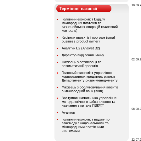
10.09.
Термінові вакансії
Головний економіст Відділу
міжнародних платежів та
казначейських операцій (валютний
контроль)
Керівник проєктів і програм (small
business product owner)
Аналітик Б2 (Analyst B2)
Директор відділення Банку
02.09.
Фахівець з оптимізації та
автоматизації проєктів
Головний економіст управління
корпоративних кредитних ризиків
Департаменту ризик-менеджменту
Фахівець з обслуговування клієнтів
в міжнародний банк (Київ)
Заступник начальника управління
методологічного забезпечення та
навчання з питань ПВК/ФТ
08.08.
Аудитор
Головний економіст відділу по
взаємодії з національними та
міжнародними платіжними
системами
22.07.