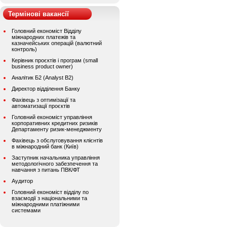
Термінові вакансії
Головний економіст Відділу
міжнародних платежів та
казначейських операцій (валютний
контроль)
Керівник проєктів і програм (small
business product owner)
Аналітик Б2 (Analyst B2)
Директор відділення Банку
Фахівець з оптимізації та
автоматизації проєктів
Головний економіст управління
корпоративних кредитних ризиків
Департаменту ризик-менеджменту
Фахівець з обслуговування клієнтів
в міжнародний банк (Київ)
Заступник начальника управління
методологічного забезпечення та
навчання з питань ПВК/ФТ
Аудитор
Головний економіст відділу по
взаємодії з національними та
міжнародними платіжними
системами