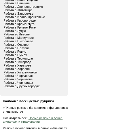
Работа в Виннице
Работа в Днепропетровске
Работа в Житомире
Работа в Запорожье
Работа в Ивано-Франковске
Работа в Кировограде
Работа в Кременчуге
Работа в Кривом Роге
Работа в Луцке
Работа во Львове
Работа в Мариуполе
Работа в Николаеве
Работа в Одессе
Работа в Полтаве
Работа в Ровно
Работа в Сумах
Работа в Тернополе
Работа в Ужгороде
Работа в Харькове
Работа в Херсоне
Работа в Хмельницком
Работа в Черкассах
Работа в Чернигове
Работа в Черновцах
Работа в Других городах
Наиболее посещаемые рубрики
✅ Новые резюме банковских и финансовых
специалистов
Посмотреть все:
Новые резюме в банке,
финансах и страховании
Резюме руководителей в банке и финансах