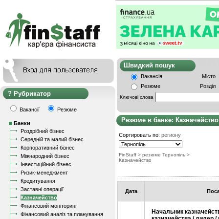
Швидкий пошу
Вакансія
Місто
Резюме
Розділ
Рубрикатор
Ключові слова
Вакансії
Резюме
Резюме в банке: Казначейство
Банки
Роздрібний бізнес
Сортировать по:
региону
Середній та малий бізнес
Корпоративний бізнес
FinStaff
> резюме Тернопіль
>
Міжнародний бізнес
Казначейство
Інвестиційний бізнес
Ризик-менеджмент
Кредитування
Заставні операції
Дата
Пос
Казначейство
Фінансовий моніторинг
Начальник казначейств
Фінансовий аналіз та планування
казначейства / дилер / 