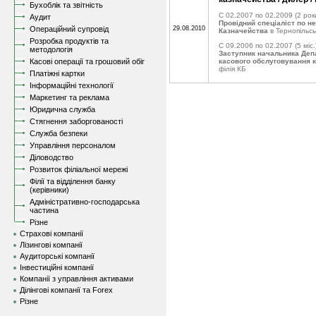
Бухоблік та звітність
C 02.2007 по 02.2009
(2 рок
Аудит
Провідний спеціаліст по н
Операційний супровід
29.08.2010
Казначейства
в Тернопільсь
Розробка продуктів та
C 09.2006 по 02.2007
(5 міс.
методологія
Заступник начальника Депа
Касові операції та грошовий обіг
касового обслуговування к
філія КБ
Платіжні картки
Інформаційні технології
Маркетинг та реклама
Юридична служба
Стягнення заборгованості
Служба безпеки
Управління персоналом
Діловодство
Розвиток філіальної мережі
Філії та відділення банку
(керівники)
Адміністративно-господарська
частина
Різне
Страхові компанії
Лізингові компанії
Аудиторські компанії
Інвестиційні компанії
Компанії з управління активами
Ділінгові компанії та Forex
Різне