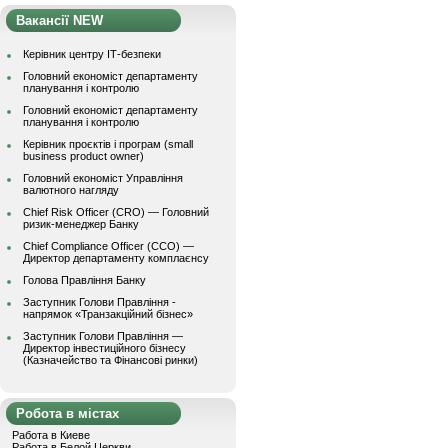
Вакансії NEW
Керівник центру ІТ-безпеки
Головний економіст департаменту
планування і контролю
Головний економіст департаменту
планування і контролю
Керівник проєктів і програм (small
business product owner)
Головний економіст Управління
валютного нагляду
Chief Risk Officer (CRO) — Головний
ризик-менеджер Банку
Chief Compliance Officer (CCO) —
Директор департаменту комплаєнсу
Голова Правління Банку
Заступник Голови Правління -
напрямок «Транзакційний бізнес»
Заступник Голови Правління —
Директор інвестиційного бізнесу
(Казначейство та Фінансові ринки)
Робота в містах
Работа в Киеве
Работа в Белой Церкви