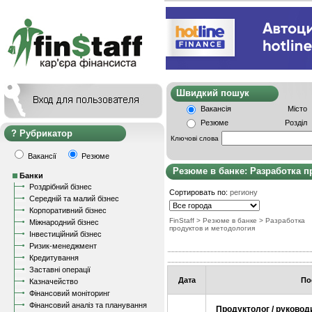
Швидкий пошу
Вакансія
Місто
Резюме
Розділ
Рубрикатор
Ключові слова
Вакансії
Резюме
Резюме в банке: Разработка п
Банки
Роздрібний бізнес
Сортировать по:
региону
Середній та малий бізнес
Корпоративний бізнес
FinStaff
>
Резюме в банке
>
Разработка
Міжнародний бізнес
продуктов и методология
Інвестиційний бізнес
Ризик-менеджмент
Кредитування
Заставні операції
Дата
По
Казначейство
Фінансовий моніторинг
Фінансовий аналіз та планування
Продуктолог / руковод