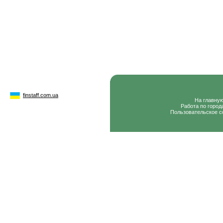
finstaff.com.ua
На главну
Работа по город
Пользовательское с