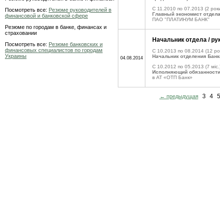
C 11.2010 по 07.2013
(2 роки
Посмотреть все:
Резюме руководителей в
Главный экономист отдела
финансовой и банковской сфере
ПАО "ПЛАТИНУМ БАНК"
Резюме по городам в банке, финансах и
страховании
Начальник отдела / р
Посмотреть все:
Резюме банковских и
финансовых специалистов по городам
C 10.2013 по 08.2014
(12 ро
Украины
Начальник отделения Банк
04.08.2014
C 10.2012 по 05.2013
(7 міс.
Исполняющий обязанности
в АТ «ОТП Банк»
3
4
← предыдущая