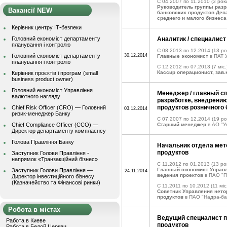
C 04.2007 по 11.2010
(3 роки
Руководитель группы разр
Вакансії NEW
банковских продуктов Деп
среднего и малого бизнеса
Керівник центру ІТ-безпеки
Головний економіст департаменту
Аналитик / специалис
планування і контролю
C 08.2013 по 12.2014
(13 рок
Головний економіст департаменту
30.12.2014
Главные экономист
в ПАТ 
планування і контролю
C 12.2012 по 07.2013
(7 міс.
Кассир операционист, зав
Керівник проєктів і програм (small
business product owner)
Головний економіст Управління
Менеджер / главный с
валютного нагляду
разработке, внедрени
продуктов розничного 
Chief Risk Officer (CRO) — Головний
03.12.2014
ризик-менеджер Банку
C 07.2007 по 12.2014
(19 ро
Chief Compliance Officer (CCO) —
Старший менеджер
в АО "У
Директор департаменту комплаєнсу
Голова Правління Банку
Начальник отдела мет
продуктов
Заступник Голови Правління -
напрямок «Транзакційний бізнес»
C 11.2012 по 01.2013
(13 рок
Главный экономист Управл
Заступник Голови Правління —
24.11.2014
ведения проектов
в ПАО "П
Директор інвестиційного бізнесу
(Казначейство та Фінансові ринки)
C 11.2011 по 10.2012
(11 міс
Советник Управления нето
продуктов
в ПАО "Надра-ба
Робота в містах
Ведущий специалист п
Работа в Киеве
продуктов
Работа в Белой Церкви