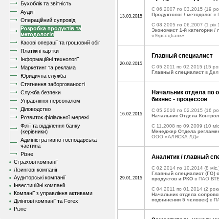
Бухоблік та звітність
C 06.2007 по 03.2015
(19 ро
Аудит
Продуктолог / методолог
в 
13.03.2015
Операційний супровід
C 08.2005 по 06.2007
(1 рік 
Розробка продуктів та
Экономист 1-й категории /
методологія
«Укрсоцбанк»
Касові операції та грошовий обіг
Платіжні картки
Главный специалист
Інформаційні технології
20.02.2015
C 05.2011 по 02.2015
(15 рок
Маркетинг та реклама
Главный специалист
в Дел
Юридична служба
Стягнення заборгованості
Начальник отдела по 
Служба безпеки
бизнес - процессов
Управління персоналом
Діловодство
C 05.2010 по 02.2015
(16 ро
16.02.2015
Начальник Отдела Контрол
Розвиток філіальної мережі
Філії та відділення банку
C 11.2008 по 09.2009
(10 міс
(керівники)
Менеджер Отдела регламен
ООО «АЛЯСКА ЛД»
Адміністративно-господарська
частина
Різне
Аналитик / главный сп
Страхові компанії
C 02.2014 по 10.2014
(8 міс.
Лізингові компанії
Главный специалист (ГО) 
Аудиторські компанії
29.01.2015
продуктов и РКО
в ПАО ВТ
Інвестиційні компанії
C 04.2011 по 01.2014
(2 роки
Компанії з управління активами
Начальник отдела сопрово
подчинении 5 человек)
в П
Ділінгові компанії та Forex
Різне