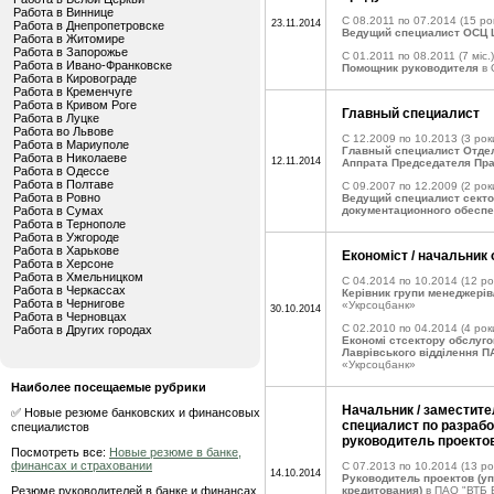
Работа в Виннице
C 08.2011 по 07.2014
(15 рок
23.11.2014
Работа в Днепропетровске
Ведущий специалист ОСЦ 
Работа в Житомире
Работа в Запорожье
C 01.2011 по 08.2011
(7 міс.)
Работа в Ивано-Франковске
Помощник руководителя
в
Работа в Кировограде
Работа в Кременчуге
Работа в Кривом Роге
Главный специалист
Работа в Луцке
Работа во Львове
C 12.2009 по 10.2013
(3 рок
Работа в Мариуполе
Главный специалист Отдел
Работа в Николаеве
12.11.2014
Аппрата Председателя Пр
Работа в Одессе
Работа в Полтаве
C 09.2007 по 12.2009
(2 рок
Работа в Ровно
Ведущий специалист секто
Работа в Сумах
документационного обесп
Работа в Тернополе
Работа в Ужгороде
Работа в Харькове
Економіст / начальник
Работа в Херсоне
Работа в Хмельницком
C 04.2014 по 10.2014
(12 ро
Работа в Черкассах
Керівник групи менеджерів
Работа в Чернигове
«Укрсоцбанк»
30.10.2014
Работа в Черновцах
C 02.2010 по 04.2014
(4 рок
Работа в Других городах
Економі стсектору обслуго
Лаврівського відділення П
«Укрсоцбанк»
Наиболее посещаемые рубрики
Начальник / заместите
✅ Новые резюме банковских и финансовых
специалист по разрабо
специалистов
руководитель проекто
Посмотреть все:
Новые резюме в банке,
финансах и страховании
C 07.2013 по 10.2014
(13 ро
14.10.2014
Руководитель проектов (у
Резюме руководителей в банке и финансах
кредитования)
в ПАО "ВТБ 