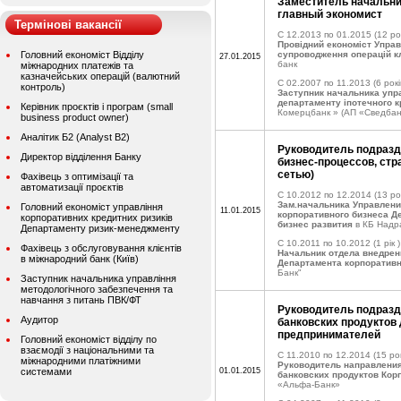
Заместитель начальни
главный экономист
Термінові вакансії
C 12.2013 по 01.2015
(12 ро
Провідний економіст Управ
Головний економіст Відділу
супроводження операцій кл
27.01.2015
банк
міжнародних платежів та
казначейських операцій (валютний
C 02.2007 по 11.2013
(6 рокі
контроль)
Заступник начальника упра
департаменту іпотечного 
Керівник проєктів і програм (small
Комерцбанк » (АП «Сведбан
business product owner)
Аналітик Б2 (Analyst B2)
Руководитель подразд
Директор відділення Банку
бизнес-процессов, стр
сетью)
Фахівець з оптимізації та
автоматизації проєктів
C 10.2012 по 12.2014
(13 ро
Зам.начальника Управлени
Головний економіст управління
11.01.2015
корпоративного бизнеса Д
корпоративних кредитних ризиків
бизнес развития
в КБ Надр
Департаменту ризик-менеджменту
C 10.2011 по 10.2012
(1 рік )
Фахівець з обслуговування клієнтів
Начальник отдела внедрен
в міжнародний банк (Київ)
Департамента корпоративн
Банк"
Заступник начальника управління
методологічного забезпечення та
навчання з питань ПВК/ФТ
Руководитель подразд
Аудитор
банковских продуктов
предпринимателей
Головний економіст відділу по
взаємодії з національними та
C 11.2010 по 12.2014
(15 рок
міжнародними платіжними
Руководитель направления
системами
01.01.2015
банковских продуктов Кор
«Альфа-Банк»