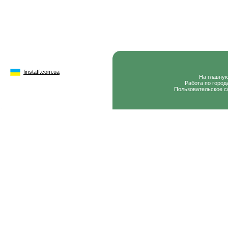
finstaff.com.ua
На главну
Работа по город
Пользовательское с