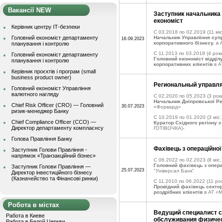
Вакансії NEW
Заступник начальника 
економіст
Керівник центру ІТ-безпеки
C 03.2018 по 02.2019
(11 міс
Головний економіст департаменту
Начальник Управління су
16.09.2023
корпоративного бізнесу.
в 
планування і контролю
C 11.2013 по 03.2018
(4 роки
Головний економіст департаменту
Головний економіст відді
планування і контролю
корпоративних клієнтів
в А
Керівник проєктів і програм (small
business product owner)
Региональный управл
Головний економіст Управління
валютного нагляду
C 02.2020 по 05.2023
(3 рок
Начальник Дніпровської Ре
Chief Risk Officer (CRO) — Головний
30.07.2023
«Форвард»
ризик-менеджер Банку
C 10.2019 по 01.2020
(3 міс.
Chief Compliance Officer (CCO) —
Куратор Східного регіону
в
Директор департаменту комплаєнсу
ГОТІВОЧКА)-
Голова Правління Банку
Фахівець з операційної
Заступник Голови Правління -
напрямок «Транзакційний бізнес»
C 06.2022 по 02.2023
(8 міс.
Головний фахівець з опера
Заступник Голови Правління —
25.07.2023
"Універсал Банк"
Директор інвестиційного бізнесу
(Казначейство та Фінансові ринки)
C 11.2010 по 06.2022
(11 рок
Провідний фахівець секто
роздрібних клієнтів
в АТ «
Робота в містах
Ведущий специалист с
Работа в Киеве
обслуживания физиче
Работа в Белой Церкви