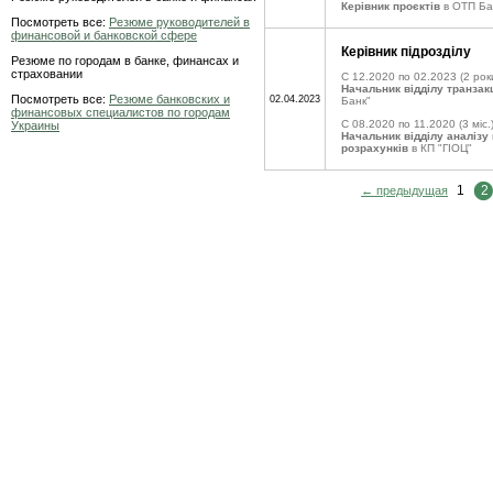
Керівник проєктів
в ОТП Ба
Посмотреть все:
Резюме руководителей в
финансовой и банковской сфере
Керівник підрозділу
Резюме по городам в банке, финансах и
страховании
C 12.2020 по 02.2023
(2 рок
Начальник відділу транзак
Посмотреть все:
Резюме банковских и
02.04.2023
Банк"
финансовых специалистов по городам
C 08.2020 по 11.2020
(3 міс.
Украины
Начальник відділу аналізу 
розрахунків
в КП "ГІОЦ"
1
2
← предыдущая