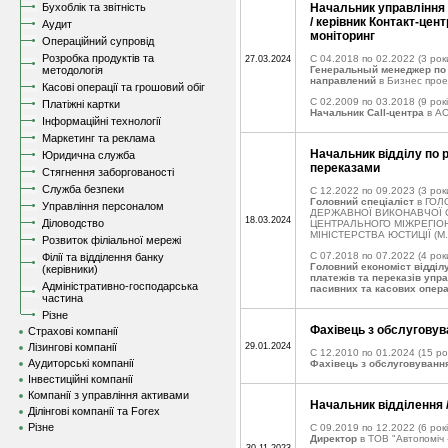
Бухоблік та звітність
Начальник управління 
/ керівник Контакт-цен
Аудит
моніторинг
Операційний супровід
Розробка продуктів та
C 04.2018 по 02.2022
(3 рок
27.03.2024
методологія
Генеральный менеджер по
направлений
в Бизнес прое
Касові операції та грошовий обіг
C 02.2009 по 03.2018
(9 рокі
Платіжні картки
Начальник Call-центра
в А
Інформаційні технології
Маркетинг та реклама
Начальник відділу по 
Юридична служба
переказами
Стягнення заборгованості
Служба безпеки
C 12.2022 по 09.2023
(3 рок
Головний спеціаліст
в ГОЛ
Управління персоналом
ДЕРЖАВНОЇ ВИКОНАВЧОЇ С
18.03.2024
Діловодство
ЦЕНТРАЛЬНОГО МІЖРЕГІО­
МІНІСТЕРСТВА ЮСТИЦІЇ (М.
Розвиток філіальної мережі
C 07.2018 по 07.2022
(4 рок
Філії та відділення банку
Головний економіст відділ
(керівники)
платежів та переказів упра
Адміністративно-господарська
пасивних та касових опера
частина
Різне
Фахівець з обслуговув
Страхові компанії
Лізингові компанії
29.01.2024
C 12.2010 по 01.2024
(15 ро
Аудиторські компанії
Фахівець з обслуговування
Інвестиційні компанії
Компанії з управління активами
Начальник відділення /
Ділінгові компанії та Forex
Різне
C 09.2019 по 12.2022
(6 рокі
Директор
в ТОВ "Автопоміч -