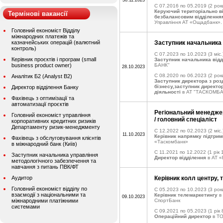
30.11.2023
C 07.2016 по 05.2019
(2 рок
Керуючий територіально в
Термінові вакансії
безбалансовим відділення
Управління АТ «Ощадбанк».
Головний економіст Відділу
міжнародних платежів та
казначейських операцій (валютний
Заступник начальника 
контроль)
C 07.2023 по 10.2023
(3 міс.
Керівник проєктів і програм (small
Заступник начальника відд
business product owner)
БАНК"
28.10.2023
C 08.2020 по 06.2023
(2 рок
Аналітик Б2 (Analyst B2)
Заступник директора з роз
бізнесу,заступник директор
Директор відділення Банку
діяльності
в АТ "ТАСКОМБ
Фахівець з оптимізації та
автоматизації проєктів
Регіональний менеджер
Головний економіст управління
/ головний спеціаліст
корпоративних кредитних ризиків
Департаменту ризик-менеджменту
C 12.2022 по 02.2023
(2 міс.
11.10.2023
Керівник напрямку підтрим
Фахівець з обслуговування клієнтів
«Таскомбанк»
в міжнародний банк (Київ)
C 11.2021 по 12.2022
(1 рік 
Заступник начальника управління
Директор відділення
в АТ «
методологічного забезпечення та
навчання з питань ПВК/ФТ
Аудитор
Керівник колл центру,
Головний економіст відділу по
C 05.2023 по 10.2023
(3 рок
взаємодії з національними та
Керівник телемаркетингу
в
09.10.2023
міжнародними платіжними
СпортБанк
системами
C 09.2021 по 05.2023
(1 рік 
Операційний директор
в ТО