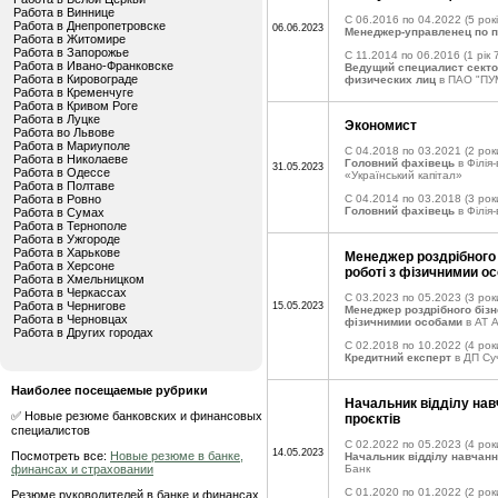
Работа в Виннице
C 06.2016 по 04.2022
(5 рок
Работа в Днепропетровске
06.06.2023
Менеджер-управленец по 
Работа в Житомире
Работа в Запорожье
C 11.2014 по 06.2016
(1 рік 
Работа в Ивано-Франковске
Ведущий специалист секто
Работа в Кировограде
физических лиц
в ПАО "ПУ
Работа в Кременчуге
Работа в Кривом Роге
Работа в Луцке
Экономист
Работа во Львове
Работа в Мариуполе
C 04.2018 по 03.2021
(2 рок
Работа в Николаеве
Головний фахівець
в Філія
31.05.2023
Работа в Одессе
«Український капітал»
Работа в Полтаве
Работа в Ровно
C 04.2014 по 03.2018
(3 рок
Головний фахівець
в Філія
Работа в Сумах
Работа в Тернополе
Работа в Ужгороде
Работа в Харькове
Менеджер роздрібного б
Работа в Херсоне
роботі з фізичнимии о
Работа в Хмельницком
Работа в Черкассах
C 03.2023 по 05.2023
(3 рок
Работа в Чернигове
15.05.2023
Менеджер роздрібного бізне
Работа в Черновцах
фізичнимии особами
в АТ 
Работа в Других городах
C 02.2018 по 10.2022
(4 рок
Кредитний експерт
в ДП Су
Наиболее посещаемые рубрики
Начальник відділу навч
✅ Новые резюме банковских и финансовых
проєктів
специалистов
C 02.2022 по 05.2023
(4 рок
14.05.2023
Посмотреть все:
Новые резюме в банке,
Начальник відділу навчанн
финансах и страховании
Банк
C 01.2020 по 01.2022
(2 рок
Резюме руководителей в банке и финансах