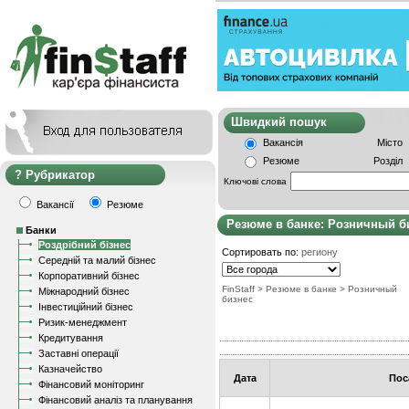
Швидкий пошу
Вакансія
Місто
Резюме
Розділ
Рубрикатор
Ключові слова
Вакансії
Резюме
Резюме в банке: Розничный б
Банки
Роздрібний бізнес
Сортировать по:
региону
Середній та малий бізнес
Корпоративний бізнес
FinStaff
>
Резюме в банке
>
Розничный
Міжнародний бізнес
бизнес
Інвестиційний бізнес
Ризик-менеджмент
Кредитування
Заставні операції
Казначейство
Дата
Пос
Фінансовий моніторинг
Фінансовий аналіз та планування