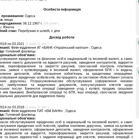
Особиста інформація
о проживання:
Одеса
та:
вища
 народження:
06.12.1967 г.
(58 років )
ь:
Жіноча
йний стан:
Перебуваю в шлюбі, є діти
Досвід роботи
2018 по 03.2021
(2 роки 11 міс.)
мпанії:
Філія-відділення АТ «БАНК «Український капітал» , Одеса
да:
Головний фахівець
ціональні обов'язки:
говування юридичних та фізичних осіб в національній та іноземній валюті, а саме:
лення пакету документів на відкриття рахунків, заведення контрагентів, відкриття
нків, переоформлення та закриття рахунків, своєчасний контроль платіжних
ень ,заявок з купівліпродажу в іноземній валюті, оформлення БПК і їх видача,
млення депозитів, облік погашення зобов'язань за кредитними операціями.
говування юридичних осібклієнтів, які працюють за системою «Клієнтбанк» (оплата
іжних доручень). Розрахунковокасове обслуговування (оформлення чекових
ок), прибуткових та видаткових документів, консультування клієнтів щодо
вських послуг. Банкнотні операції (заведення угод з купівлі, продажу грошових
в між банками) .Внебалансові операції по БПК, інші операції, своєчасне зведення
іальних документів дня відділення банку
2014 по 03.2018
(3 роки 11 міс.)
мпанії:
Філія-відділення ПАТ «БМ БАНК» , Одеса
да:
Головний фахівець
ціональні обов'язки:
асне обслуговування юридичних осіб в національній та іноземній валюті, а саме:
льтування юридичних осіб /клієнтів, прийом платіжних доручень, заявок на купівлю/
ж іноземної валюти, оформлення депозитів, заведення контрагентів, оформлення
тів документів на відкриття, переоформлення, закриття рахунків; оформлення
ок та інших відомостей з надання інформації для клієнтів; виконання операцій з