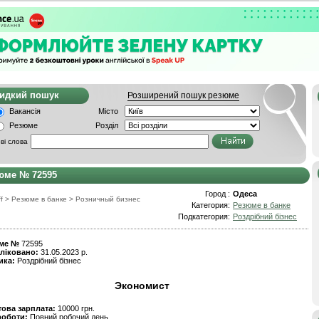
видкий пошук
Розширений пошук резюме
Вакансія
Місто
Резюме
Розділ
ві слова
юме № 72595
Город :
Одеса
f
>
Резюме в банке
>
Розничный бизнес
Категория:
Резюме в банке
Подкатегория:
Роздрібний бізнес
ме №
72595
ліковано:
31.05.2023 р.
ика:
Роздрібний бізнес
Экономист
това зарплата:
10000 грн.
роботи:
Повний робочий день