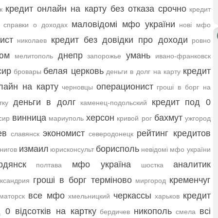
кредит онлайн на карту без отказа срочно
к
кредит
маловідомі мфо україни
 справки о доходах
нові мфо
ист
кредит без довідки про доходи
николаев
ровно
юм
днепр
умань
мелитополь
запорожье
ивано-франковск
сир
белая церковь
кредит
бровары
деньги в долг на карту
лайн на карту
операционист
черновцы
гроші в борг на
деньги в долг
кредит под 0
тку
каменец-подольский
винница
херсон
бахмут
сир
мариуполь
кривой рог
ужгород
ев
экономист
рейтинг кредитов
славянск
северодонецк
измаил
борисполь
нигов
юрисконсульт
невідомі мфо україни
рдянск
мфо україна
аналитик
полтава
шостка
гроші в борг терміново
кременчуг
ксандрия
миргород
все мфо
черкассы
кредит
маторск
хмельницкий
харьков
д 0 відсотків на картку
никополь
всі
бердичев
смела