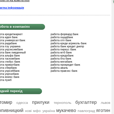
ерегти на комп'ютері
актна інформація
обота в компаніях
ота кредитмаркет
работа форвард банк
ота идея банк
работа ощадбанк
ота универсал банк
работа отп банк
ота радабанк
работа креди агриколь банк
ота пзу украина
работа банк кредит днепр
ота укрэксимбанк
работа пиреус банк
ота банк пивденный
работа мтб банк
ота альфа банк
работа кредобанк
ота таскомбанк
работа бта банк
ота глобус банк
работа мегабанк
ота приватбанк
работа прокредит банк
ота сбербанк
работа аваль
ота укрсиббанк
работа правэкс банк
ота укргазбанк
ота юнекс банк
ота пумб
дкий перехід
томир
прилуки
бухгалтер
одесса
тернополь
львов
опивницкий
мукачево
яготин
нові мфо україна
павлоград