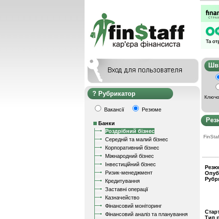
Ш
Рубрикатор
Ключо
Вакансії
Резюме
Рез
Банки
Роздрібний бізнес
FinStaf
Середній та малий бізнес
Корпоративний бізнес
Міжнародний бізнес
Інвестиційний бізнес
Резю
Ризик-менеджмент
Опуб
Рубр
Кредитування
Заставні операції
Казначейство
Фінансовий моніторинг
Стар
Фінансовий аналіз та планування
Тип 