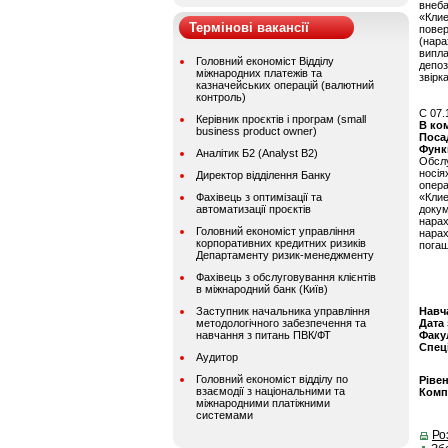
внеб
«Кли
Термінові вакансії
пове
(нар
випла
Головний економіст Відділу
депоз
міжнародних платежів та
звірк
казначейських операцій (валютний
контроль)
C 07.
Керівник проєктів і програм (small
В ко
business product owner)
Поса
Функ
Аналітик Б2 (Analyst B2)
Обсл
носія
Директор відділення Банку
опер
Фахівець з оптимізації та
«Клие
автоматизації проєктів
доку
нарах
Головний економіст управління
нарах
корпоративних кредитних ризиків
погаш
Департаменту ризик-менеджменту
Фахівець з обслуговування клієнтів
в міжнародний банк (Київ)
Заступник начальника управління
Навч
методологічного забезпечення та
Дата
навчання з питань ПВК/ФТ
Факу
Спец
Аудитор
Головний економіст відділу по
Ріве
взаємодії з національними та
Комп
міжнародними платіжними
системами
Ро