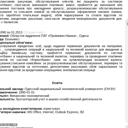
алансовим рахункам; обслуговування клієнтів, які працюють за системою
ентбанк»; своєчасне виконання платіжних вимог; прийняття до виконання або
рнення постанов про накладення арешту; розрахунковокасове обслуговування
ахування та списання комісій за обслуговування, оформлення чекових книжок,
та заробітної плати,інши видачі); облік нарахування та сплати відсотків по
итним, кредитним рахункам; своєчасне зведення меморіальних документів дня,
а с балансом.
1990 по 01.2013
(22 роки 6 міс.)
мпанії:
Областне вiддiлення ПАТ «Промiнвестбанка» , Одеса
да:
Економіст
ціональні обов'язки:
уговування юридичних осіб, щодо надання первинних документів на паперових
х , супроводження операцій в національній та іноземній валютах для введения в
аційну банківську систему; прийняття первинних документів по системі
нтБанк» в національній та іноземній валютах; перевірка та проведення платіжних
ментів по системі «КлиентБанк» ,заяв на купівлю/продаж іноземної валюти;
ування,списання комісійних за розрахунковокасове обслуговування; перевірка та
ування відсотків за поточними, депозитними рахунками; облік нарахованих та
ення відсотків за кредитними операциями; внебалансові операції.
Освіта
альний заклад:
Одесский национальный экономический университет (ОНЭУ)
 закінчення:
1990-01-01
льтет:
Финансово-экономический
іальність:
Бухгалтерский учет и анализ хозяйственной деятельности
нь володіння комп'ютером:
користувач
'ютерні навички:
MS Office, Internet, Outlook Express, B2
здрукувати