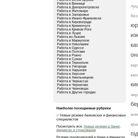
Работа в Виннице
луц
Работа в Днепропетровске
Работа в Житомире
Работа в Запорожье
без
Работа в Ивано-Франковске
Работа в Кировограде
юр
Работа в Кременчуге
Работа в Кривом Роге
Работа в Луцке
из
Работа во Львове
Работа в Мариуполе
ка
Работа в Николаеве
Работа в Одессе
Работа в Полтаве
он
Работа в Ровно
Работа в Сумах
Работа в Тернополе
кар
Работа в Ужгороде
Работа в Харькове
Работа в Херсоне
кас
Работа в Хмельницком
Работа в Черкассах
ки
Работа в Чернигове
Работа в Черновцах
Работа в Других городах
чер
бе
Наиболее посещаемые рубрики
але
✅ Новые резюме банковских и финансовых
специалистов
кра
Посмотреть все:
Новые резюме в банке,
финансах и страховании
пі
Резюме руководителей в банке и финансах