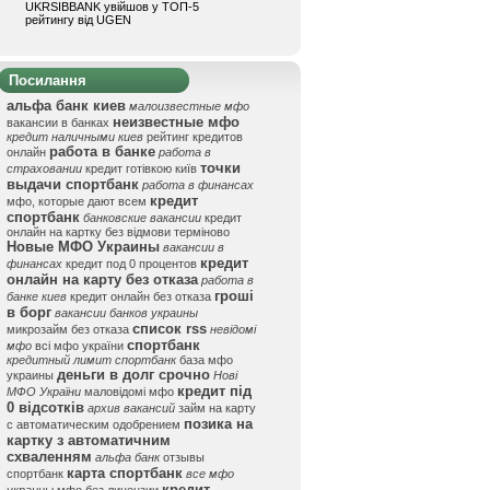
UKRSIBBANK увійшов у ТОП-5
рейтингу від UGEN
Посилання
альфа банк киев
малоизвестные мфо
неизвестные мфо
вакансии в банках
кредит наличными киев
рейтинг кредитов
работа в банке
онлайн
работа в
точки
страховании
кредит готівкою київ
выдачи спортбанк
работа в финансах
кредит
мфо, которые дают всем
спортбанк
банковские вакансии
кредит
онлайн на картку без відмови терміново
Новые МФО Украины
вакансии в
кредит
финансах
кредит под 0 процентов
онлайн на карту без отказа
работа в
гроші
банке киев
кредит онлайн без отказа
в борг
вакансии банков украины
список rss
микрозайм без отказа
невідомі
спортбанк
мфо
всі мфо україни
кредитный лимит спортбанк
база мфо
деньги в долг срочно
украины
Нові
кредит під
МФО України
маловідомі мфо
0 відсотків
архив вакансий
займ на карту
позика на
с автоматическим одобрением
картку з автоматичним
схваленням
альфа банк
отзывы
карта спортбанк
спортбанк
все мфо
кредит