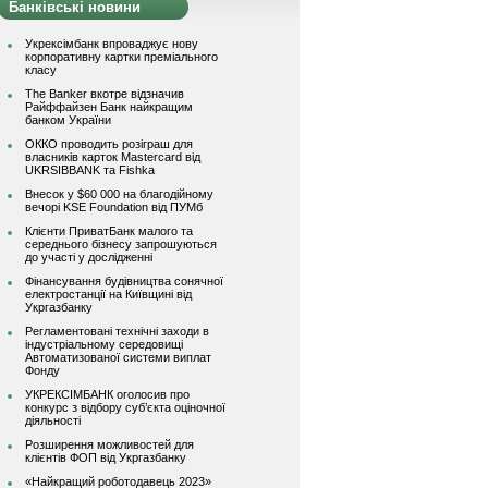
Банківські новини
Укрексімбанк впроваджує нову
корпоративну картки преміального
класу
The Banker вкотре відзначив
Райффайзен Банк найкращим
банком України
ОККО проводить розіграш для
власників карток Mastercard від
UKRSIBBANK та Fishka
Внесок у $60 000 на благодійному
вечорі KSE Foundation від ПУМб
Клієнти ПриватБанк малого та
середнього бізнесу запрошуються
до участі у дослідженні
Фінансування будівництва сонячної
електростанції на Київщині від
Укргазбанку
Регламентовані технічні заходи в
індустріальному середовищі
Автоматизованої системи виплат
Фонду
УКРЕКСІМБАНК оголосив про
конкурс з відбору суб’єкта оціночної
діяльності
Розширення можливостей для
клієнтів ФОП від Укргазбанку
«Найкращий роботодавець 2023»