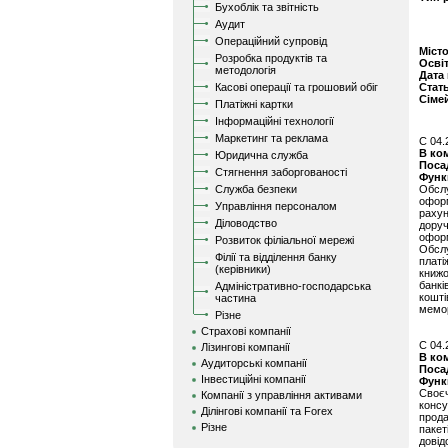
Бухоблік та звітність
Аудит
Операційний супровід
Міст
Розробка продуктів та
Осві
методологія
Дата
Касові операції та грошовий обіг
Стат
Сіме
Платіжні картки
Інформаційні технології
Маркетинг та реклама
C 04.
В ко
Юридична служба
Поса
Стягнення заборгованості
Функ
Служба безпеки
Обслу
оформ
Управління персоналом
раху
Діловодство
доруч
офор
Розвиток філіальної мережі
Обслу
Філії та відділення банку
плат
(керівники)
книж
банкі
Адміністративно-господарська
кошті
частина
мемор
Різне
Страхові компанії
C 04.
Лізингові компанії
В ко
Аудиторські компанії
Поса
Інвестиційні компанії
Функ
Своєч
Компанії з управління активами
консу
Ділінгові компанії та Forex
прода
Різне
паке
довід