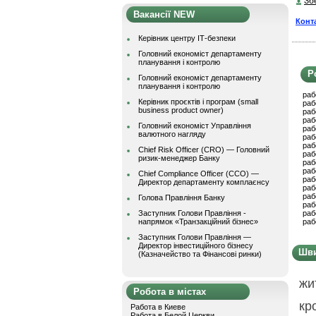
Зб
Вакансії NEW
Конт
Керівник центру ІТ-безпеки
Головний економіст департаменту
планування і контролю
Р
Головний економіст департаменту
планування і контролю
раб
Керівник проєктів і програм (small
раб
business product owner)
раб
раб
Головний економіст Управління
раб
валютного нагляду
раб
раб
Chief Risk Officer (CRO) — Головний
раб
ризик-менеджер Банку
раб
раб
Chief Compliance Officer (CCO) —
раб
Директор департаменту комплаєнсу
раб
раб
Голова Правління Банку
раб
Заступник Голови Правління -
раб
напрямок «Транзакційний бізнес»
раб
Заступник Голови Правління —
Директор інвестиційного бізнесу
Шви
(Казначейство та Фінансові ринки)
жи
Робота в містах
кр
Работа в Киеве
Работа в Белой Церкви