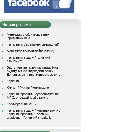
Новые резюме
Менеджер з обслуговування
юридичних осіб
Начальник Управління методології
Менеджер по комплайнс ризику
Начальник відділу / головний
економіст
Заступник начальника управління
аудиту бізнес-підрозділів банку
Департаменту внутрішнього аудиту
Керівник
Юрист / Ризики / Комплаєнс
Керівник проєктів / супроводження
МПС, операційна діяльність
Кредитування МСБ
Начальник вiддiлу / Керівник групи /
Керівник проектів / Головний
фахівець / Головний спеціаліст