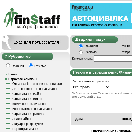
Швидкий пошу
Вакансія
Місто
Резюме
Розділ
Рубрикатор
Ключові слова
Вакансії
Резюме
Резюме в страховании: Финан
Банки
Страхові компанії
Сортировать по:
региону
Організація та розвиток продажів
Автотранспортне страхування
FinStaff
> резюме Симферопіль
>
Финансо
Страхування майна
экономический отдел
Страхування життя
Медичне страхування
Корпоративне страхування
Страхування ризиків
Андеррайтінг
Дата
Посад
Актуарні розрахунки
Перестрахування
Операционист / экономи