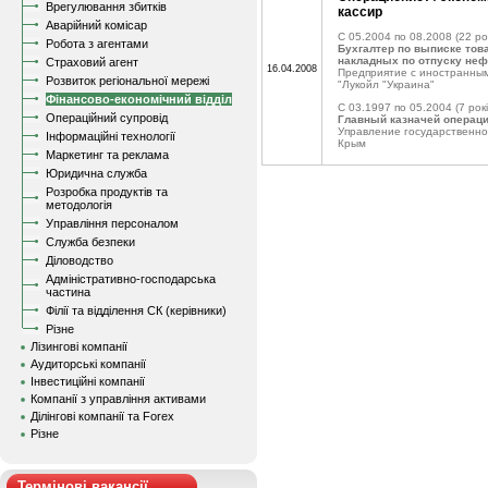
Врегулювання збитків
кассир
Аварійний комісар
C 05.2004 по 08.2008
(22 ро
Робота з агентами
Бухгалтер по выписке тов
накладных по отпуску неф
Страховий агент
16.04.2008
Предприятие с иностранны
Розвиток регіональної мережі
"Лукойл "Украина"
Фінансово-економічний відділ
C 03.1997 по 05.2004
(7 рокі
Операційний супровід
Главный казначей операци
Управление государственно
Інформаційні технології
Крым
Маркетинг та реклама
Юридична служба
Розробка продуктів та
методологія
Управління персоналом
Служба безпеки
Діловодство
Адміністративно-господарська
частина
Філії та відділення СК (керівники)
Різне
Лізингові компанії
Аудиторські компанії
Інвестиційні компанії
Компанії з управління активами
Ділінгові компанії та Forex
Різне
Термінові вакансії