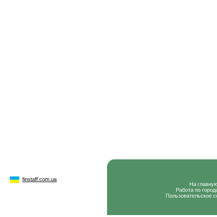
finstaff.com.ua
На главну
Работа по город
Пользовательское с