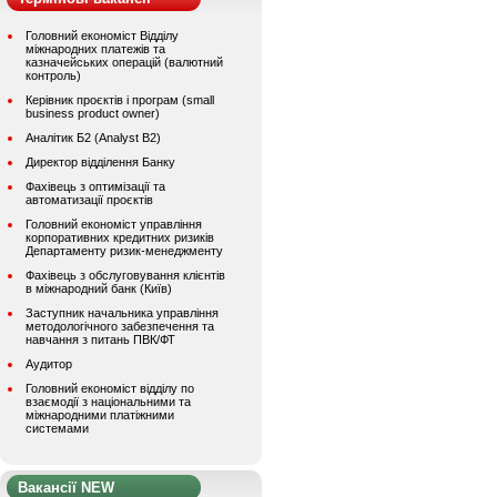
Головний економіст Відділу
міжнародних платежів та
казначейських операцій (валютний
контроль)
Керівник проєктів і програм (small
business product owner)
Аналітик Б2 (Analyst B2)
Директор відділення Банку
Фахівець з оптимізації та
автоматизації проєктів
Головний економіст управління
корпоративних кредитних ризиків
Департаменту ризик-менеджменту
Фахівець з обслуговування клієнтів
в міжнародний банк (Київ)
Заступник начальника управління
методологічного забезпечення та
навчання з питань ПВК/ФТ
Аудитор
Головний економіст відділу по
взаємодії з національними та
міжнародними платіжними
системами
Вакансії NEW