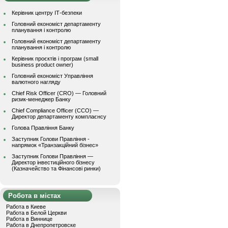
Керівник центру ІТ-безпеки
Головний економіст департаменту
планування і контролю
Головний економіст департаменту
планування і контролю
Керівник проєктів і програм (small
business product owner)
Головний економіст Управління
валютного нагляду
Chief Risk Officer (CRO) — Головний
ризик-менеджер Банку
Chief Compliance Officer (CCO) —
Директор департаменту комплаєнсу
Голова Правління Банку
Заступник Голови Правління -
напрямок «Транзакційний бізнес»
Заступник Голови Правління —
Директор інвестиційного бізнесу
(Казначейство та Фінансові ринки)
Робота в містах
Работа в Киеве
Работа в Белой Церкви
Работа в Виннице
Работа в Днепропетровске