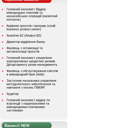
Головний економіст Відділу
міжнародних платежів та
казначейських операцій (валютний
контроль)
Керівник проєктів і програм (small
business product owner)
Аналітик Б2 (Analyst B2)
Директор відділення Банку
Фахівець з оптимізації та
автоматизації проєктів
Головний економіст управління
корпоративних кредитних ризиків
Департаменту ризик-менеджменту
Фахівець з обслуговування клієнтів
в міжнародний банк (Київ)
Заступник начальника управління
методологічного забезпечення та
навчання з питань ПВК/ФТ
Аудитор
Головний економіст відділу по
взаємодії з національними та
міжнародними платіжними
системами
Вакансії NEW