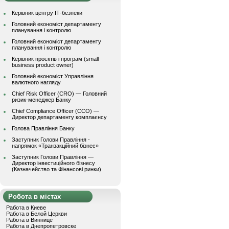
Керівник центру ІТ-безпеки
Головний економіст департаменту
планування і контролю
Головний економіст департаменту
планування і контролю
Керівник проєктів і програм (small
business product owner)
Головний економіст Управління
валютного нагляду
Chief Risk Officer (CRO) — Головний
ризик-менеджер Банку
Chief Compliance Officer (CCO) —
Директор департаменту комплаєнсу
Голова Правління Банку
Заступник Голови Правління -
напрямок «Транзакційний бізнес»
Заступник Голови Правління —
Директор інвестиційного бізнесу
(Казначейство та Фінансові ринки)
Робота в містах
Работа в Киеве
Работа в Белой Церкви
Работа в Виннице
Работа в Днепропетровске