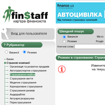
Швидкий пошу
Вакансія
Місто
Резюме
Розділ
Рубрикатор
Ключові слова
Вакансії
Резюме
Резюме в страховании: Страх
Банки
Страхові компанії
Извините
Організація та розвиток продажів
на теку
Автотранспортне страхування
Страхування майна
Страхування життя
Медичне страхування
Корпоративне страхування
Страхування ризиків
Андеррайтінг
Актуарні розрахунки
Перестрахування