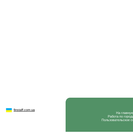
finstaff.com.ua
На главну
Работа по город
Пользовательское с