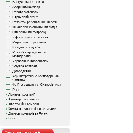
Врегулювання збитків
Аварійний комісар
Робота з агентами
Страховий агент
Розвиток регіональної мережі
Фінансово-економічний відділ
Операційний супровід
Інформаційні технології
Маркетинг та реклама
Юридична служба
Розробка продуктів та
методологія
Управління персоналом
Служба безпеки
Діловодство
Адміністративно-господарська
частина
Філії та відділення СК (керівники)
Різне
Лізингові компанії
Аудиторські компанії
Інвестиційні компанії
Компанії з управління активами
Ділінгові компанії та Forex
Різне
Термінові вакансії