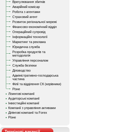
Врегулювання збитків
Аварійний комісар
Робота з агентами
Страховий агент
Розвиток регіональної мережі
Фінансово-економічний відділ
Операційний супровід
Інформаційні технології
Маркетинг та реклама
Юридична служба
Розробка продуктів та
методологія
Управління персоналом
Служба безпеки
Діловодство
Адміністративно-господарська
частина
Філії та відділення СК (керівники)
Різне
Лізингові компанії
Аудиторські компанії
Інвестиційні компанії
Компанії з управління активами
Ділінгові компанії та Forex
Різне
Термінові вакансії