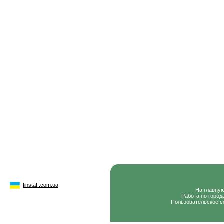
finstaff.com.ua
На главну
Работа по город
Пользовательское с