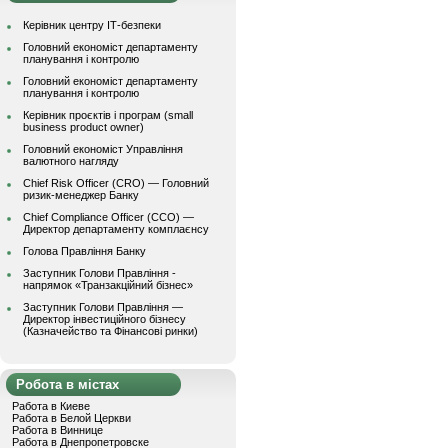
Керівник центру ІТ-безпеки
Головний економіст департаменту
планування і контролю
Головний економіст департаменту
планування і контролю
Керівник проєктів і програм (small
business product owner)
Головний економіст Управління
валютного нагляду
Chief Risk Officer (CRO) — Головний
ризик-менеджер Банку
Chief Compliance Officer (CCO) —
Директор департаменту комплаєнсу
Голова Правління Банку
Заступник Голови Правління -
напрямок «Транзакційний бізнес»
Заступник Голови Правління —
Директор інвестиційного бізнесу
(Казначейство та Фінансові ринки)
Робота в містах
Работа в Киеве
Работа в Белой Церкви
Работа в Виннице
Работа в Днепропетровске