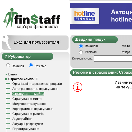
Швидкий пошу
Вакансія
Місто
Резюме
Розділ
Рубрикатор
Ключові слова
Вакансії
Резюме
Резюме в страховании: Страх
Банки
Страхові компанії
Извините
Організація та розвиток продажів
на теку
Автотранспортне страхування
Страхування майна
Страхування життя
Медичне страхування
Корпоративне страхування
Страхування ризиків
Андеррайтінг
Актуарні розрахунки
Перестрахування