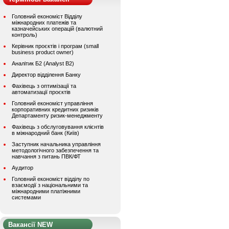
Головний економіст Відділу
міжнародних платежів та
казначейських операцій (валютний
контроль)
Керівник проєктів і програм (small
business product owner)
Аналітик Б2 (Analyst B2)
Директор відділення Банку
Фахівець з оптимізації та
автоматизації проєктів
Головний економіст управління
корпоративних кредитних ризиків
Департаменту ризик-менеджменту
Фахівець з обслуговування клієнтів
в міжнародний банк (Київ)
Заступник начальника управління
методологічного забезпечення та
навчання з питань ПВК/ФТ
Аудитор
Головний економіст відділу по
взаємодії з національними та
міжнародними платіжними
системами
Вакансії NEW