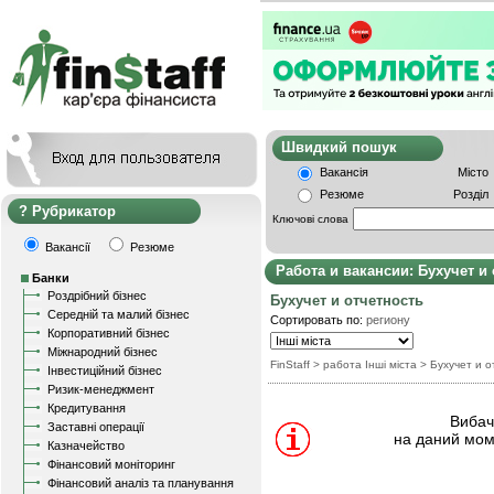
Швидкий пошу
Вакансія
Місто
Резюме
Розділ
Рубрикатор
Ключові слова
Вакансії
Резюме
Работа и вакансии: Бухучет и
Банки
Роздрібний бізнес
Бухучет и отчетность
Середній та малий бізнес
Сортировать по:
региону
Корпоративний бізнес
Міжнародний бізнес
FinStaff
> работа Інші міста
>
Бухучет и о
Інвестиційний бізнес
Ризик-менеджмент
Кредитування
Вибачт
Заставні операції
на даний мом
Казначейство
Фінансовий моніторинг
Фінансовий аналіз та планування