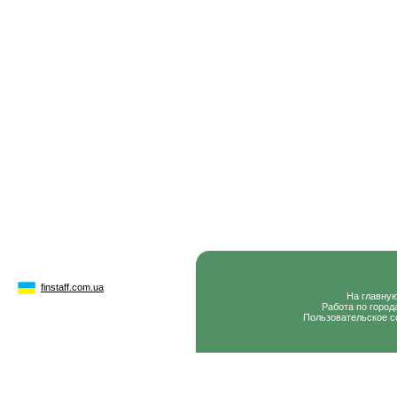
finstaff.com.ua
На главну
Работа по город
Пользовательское с