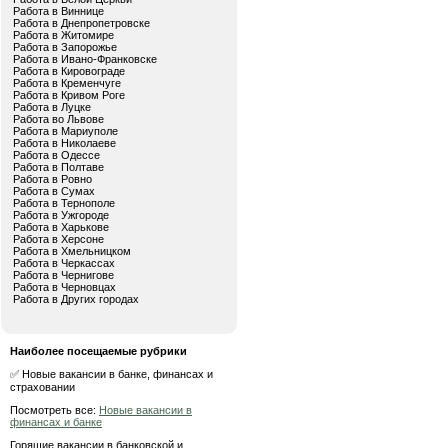
Работа в Виннице
Работа в Днепропетровске
Работа в Житомире
Работа в Запорожье
Работа в Ивано-Франковске
Работа в Кировограде
Работа в Кременчуге
Работа в Кривом Роге
Работа в Луцке
Работа во Львове
Работа в Мариуполе
Работа в Николаеве
Работа в Одессе
Работа в Полтаве
Работа в Ровно
Работа в Сумах
Работа в Тернополе
Работа в Ужгороде
Работа в Харькове
Работа в Херсоне
Работа в Хмельницком
Работа в Черкассах
Работа в Чернигове
Работа в Черновцах
Работа в Других городах
Наиболее посещаемые рубрики
✅ Новые вакансии в банке, финансах и
страховании
Посмотреть все:
Новые вакансии в
финансах и банке
Горящие вакансии в банковской и