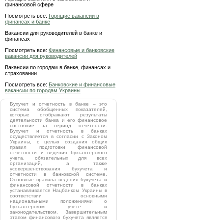
финансовой сфере
Посмотреть все:
Горящие вакансии в
финансах и банке
Вакансии для руководителей в банке и
финансах
Посмотреть все:
Финансовые и банковские
вакансии для руководителей
Вакансии по городам в банке, финансах и
страховании
Посмотреть все:
Банковские и финансовые
вакансии по городам Украины
Бухучет и отчетность в банке – это
система обобщенных показателей,
которые отображают результаты
деятельности банка и его финансовое
состояние за период отчетности.
Бухучет и отчетность в банках
осуществляется в согласии с Законом
Украины, с целью создания общих
правил подготовки финансовой
отчетности и ведения бухгалтерского
учета, обязательных для всех
организаций, а также
усовершенствования бухучета и
отчетности в банковской системе.
Основные правила ведения бухучета и
финансовой отчетности в банках
устанавливается Нацбанком Украины в
соответствии основными
национальными положениями о
бухгалтерском учете и
законодательством. Завершительным
этапом финансового бухучета является