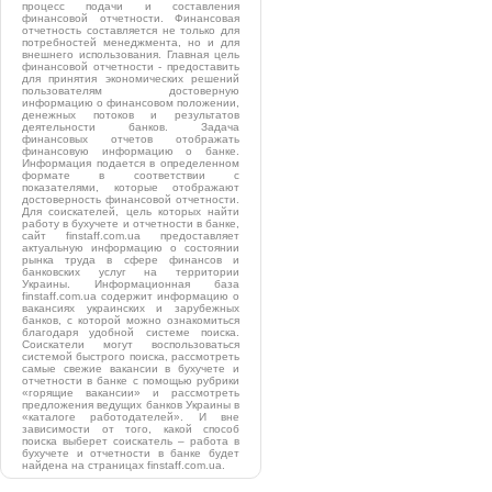
процесс подачи и составления
финансовой отчетности. Финансовая
отчетность составляется не только для
потребностей менеджмента, но и для
внешнего использования. Главная цель
финансовой отчетности - предоставить
для принятия экономических решений
пользователям достоверную
информацию о финансовом положении,
денежных потоков и результатов
деятельности банков. Задача
финансовых отчетов отображать
финансовую информацию о банке.
Информация подается в определенном
формате в соответствии с
показателями, которые отображают
достоверность финансовой отчетности.
Для соискателей, цель которых найти
работу в бухучете и отчетности в банке,
сайт finstaff.com.ua предоставляет
актуальную информацию о состоянии
рынка труда в сфере финансов и
банковских услуг на территории
Украины. Информационная база
finstaff.com.ua содержит информацию о
вакансиях украинских и зарубежных
банков, с которой можно ознакомиться
благодаря удобной системе поиска.
Соискатели могут воспользоваться
системой быстрого поиска, рассмотреть
самые свежие вакансии в бухучете и
отчетности в банке с помощью рубрики
«горящие вакансии» и рассмотреть
предложения ведущих банков Украины в
«каталоге работодателей». И вне
зависимости от того, какой способ
поиска выберет соискатель – работа в
бухучете и отчетности в банке будет
найдена на страницах finstaff.com.ua.