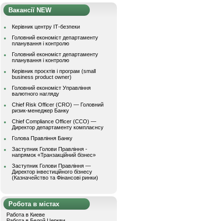
Вакансії NEW
Керівник центру ІТ-безпеки
Головний економіст департаменту
планування і контролю
Головний економіст департаменту
планування і контролю
Керівник проєктів і програм (small
business product owner)
Головний економіст Управління
валютного нагляду
Chief Risk Officer (CRO) — Головний
ризик-менеджер Банку
Chief Compliance Officer (CCO) —
Директор департаменту комплаєнсу
Голова Правління Банку
Заступник Голови Правління -
напрямок «Транзакційний бізнес»
Заступник Голови Правління —
Директор інвестиційного бізнесу
(Казначейство та Фінансові ринки)
Робота в містах
Работа в Киеве
Работа в Белой Церкви