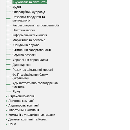
Бухоблік та звітність
Аудит
Операційний супровід
Розробка продуктів та
методологія
Касові операції та грошовий обіг
Платіжні картки
Інформаційні технології
Маркетинг та реклама
Юридична служба
Стягнення заборгованості
Служба безпеки
Управління персоналом
Діловодство
Розвиток філіальної мережі
Філії та відділення банку
(керівники)
Адміністративно-господарська
частина
Різне
Страхові компанії
Лізингові компанії
Аудиторські компанії
Інвестиційні компанії
Компанії з управління активами
Ділінгові компанії та Forex
Різне