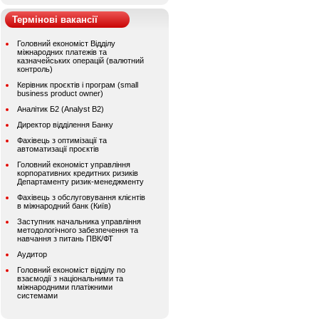
Термінові вакансії
Головний економіст Відділу
міжнародних платежів та
казначейських операцій (валютний
контроль)
Керівник проєктів і програм (small
business product owner)
Аналітик Б2 (Analyst B2)
Директор відділення Банку
Фахівець з оптимізації та
автоматизації проєктів
Головний економіст управління
корпоративних кредитних ризиків
Департаменту ризик-менеджменту
Фахівець з обслуговування клієнтів
в міжнародний банк (Київ)
Заступник начальника управління
методологічного забезпечення та
навчання з питань ПВК/ФТ
Аудитор
Головний економіст відділу по
взаємодії з національними та
міжнародними платіжними
системами