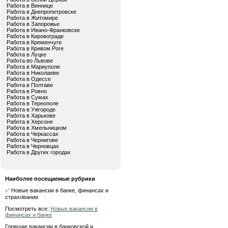
Работа в Виннице
Работа в Днепропетровске
Работа в Житомире
Работа в Запорожье
Работа в Ивано-Франковске
Работа в Кировограде
Работа в Кременчуге
Работа в Кривом Роге
Работа в Луцке
Работа во Львове
Работа в Мариуполе
Работа в Николаеве
Работа в Одессе
Работа в Полтаве
Работа в Ровно
Работа в Сумах
Работа в Тернополе
Работа в Ужгороде
Работа в Харькове
Работа в Херсоне
Работа в Хмельницком
Работа в Черкассах
Работа в Чернигове
Работа в Черновцах
Работа в Других городах
Наиболее посещаемые рубрики
✅ Новые вакансии в банке, финансах и
страховании
Посмотреть все:
Новые вакансии в
финансах и банке
Горящие вакансии в банковской и