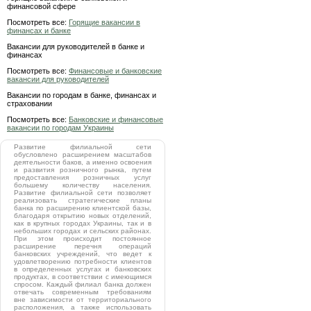
финансовой сфере
Посмотреть все:
Горящие вакансии в
финансах и банке
Вакансии для руководителей в банке и
финансах
Посмотреть все:
Финансовые и банковские
вакансии для руководителей
Вакансии по городам в банке, финансах и
страховании
Посмотреть все:
Банковские и финансовые
вакансии по городам Украины
Развитие филиальной сети
обусловлено расширением масштабов
деятельности баков, а именно освоения
и развития розничного рынка, путем
предоставления розничных услуг
большему количеству населения.
Развитие филиальной сети позволяет
реализовать стратегические планы
банка по расширению клиентской базы,
благодаря открытию новых отделений,
как в крупных городах Украины, так и в
небольших городах и сельских районах.
При этом происходит постоянное
расширение перечня операций
банковских учреждений, что ведет к
удовлетворению потребности клиентов
в определенных услугах и банковских
продуктах, в соответствии с имеющимся
спросом. Каждый филиал банка должен
отвечать современным требованиям
вне зависимости от территориального
расположения, а также использовать