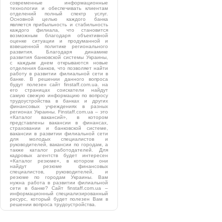
современные информационные
технологии и обеспечивать клиентам
отделений полный спектр услуг.
Основной целью каждого банка
является прибыльность и стабильность
каждого филиала, что становится
возможным благодаря объективной
оценке ситуации и продуманной и
взвешенной политике регионального
развития. Благодаря динамике
развития банковской системы Украины,
с каждым днем открываются новые
отделения банков, что позволяет найти
работу в развитии филиальной сети в
банке. В решении данного вопроса
будут полезен сайт finstaff.com.ua. на
его страницах соискатели найдут
самую свежую информацию по вопросу
трудоустройства в банках и других
финансовых учреждениях в разных
регионах Украины. Finstaff.com.ua – это
«Каталог вакансий», в котором
представлены вакансии в финансах,
страховании и банковской системе,
вакансии в развитии филиальной сети
для молодых специалистов и
руководителей, вакансии по городам, а
также каталог работодателей. Для
кадровых агентств будет интересен
«Каталог резюме», в котором они
найдут резюме финансовых
специалистов, руководителей, и
резюме по городам Украины. Вам
нужна работа в развитии филиальной
сети в банке? Сайт finstaff.com.ua –
информационный специализированный
ресурс, который будет полезен Вам в
решении вопроса трудоустройства.