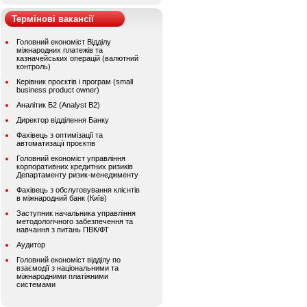
Термінові вакансії
Головний економіст Відділу
міжнародних платежів та
казначейських операцій (валютний
контроль)
Керівник проєктів і програм (small
business product owner)
Аналітик Б2 (Analyst B2)
Директор відділення Банку
Фахівець з оптимізації та
автоматизації проєктів
Головний економіст управління
корпоративних кредитних ризиків
Департаменту ризик-менеджменту
Фахівець з обслуговування клієнтів
в міжнародний банк (Київ)
Заступник начальника управління
методологічного забезпечення та
навчання з питань ПВК/ФТ
Аудитор
Головний економіст відділу по
взаємодії з національними та
міжнародними платіжними
системами