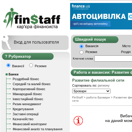
Швидкий пошу
Вакансія
Місто
Резюме
Розділ
Рубрикатор
Ключові слова
Вакансії
Резюме
Работа и вакансии: Развитие
Банки
Роздрібний бізнес
Развитие филиальной сети
Середній та малий бізнес
Сортировать по:
региону
Корпоративний бізнес
Міжнародний бізнес
FinStaff
> работа Бровари
>
Развитие ф
Інвестиційний бізнес
сети
Ризик-менеджмент
Кредитування
Заставні операції
Вибачт
Казначейство
на даний мом
Фінансовий моніторинг
Фінансовий аналіз та планування