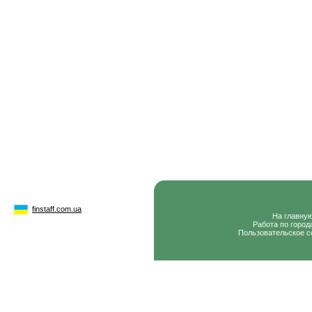
finstaff.com.ua
На главну
Работа по город
Пользовательское с