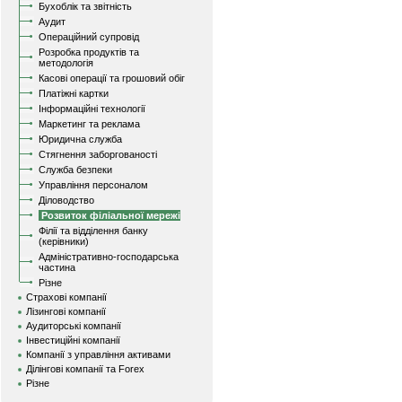
Бухоблік та звітність
Аудит
Операційний супровід
Розробка продуктів та
методологія
Касові операції та грошовий обіг
Платіжні картки
Інформаційні технології
Маркетинг та реклама
Юридична служба
Стягнення заборгованості
Служба безпеки
Управління персоналом
Діловодство
Розвиток філіальної мережі
Філії та відділення банку
(керівники)
Адміністративно-господарська
частина
Різне
Страхові компанії
Лізингові компанії
Аудиторські компанії
Інвестиційні компанії
Компанії з управління активами
Ділінгові компанії та Forex
Різне