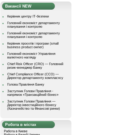
Вакансії NEW
Керівник центру ІТ-безпеки
Головний економіст департаменту
планування і контролю
Головний економіст департаменту
планування і контролю
Керівник проєктів і програм (small
business product owner)
Головний економіст Управління
валютного нагляду
Chief Risk Officer (CRO) — Головний
ризик-менеджер Банку
Chief Compliance Officer (CCO) —
Директор департаменту комплаєнсу
Голова Правління Банку
Заступник Голови Правління -
напрямок «Транзакційний бізнес»
Заступник Голови Правління —
Директор інвестиційного бізнесу
(Казначейство та Фінансові ринки)
Робота в містах
Работа в Киеве
Работа в Белой Церкви