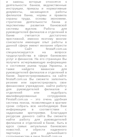
и законы, которые относятся к
деятельности банков, ведомственные
инструкции, приказы и нормативные
документы, касающиеся работы
филиалов банка, нормы и правила
охраны труда, основы экономики,
стратегию деятельности банка и
перспективы развития банковской
системы вцелом. Работа для
руководителей филиалов и отделений в
банке считается достаточно
престижной, именно поэтому многие
соискатели имеющие опыт работы в
данной сфере имеют желание обрести
ее. Сайт finstaff.com.ua
специализируется на вопросе
трудоустройства в сфере банковских
услуг и финансов. На его страницах Вы
получите исчерпывающую информацию
о состоянии рынка труда Украины, а
также найдете вакансии для
руководителей филиалов и отделений в
банке. Зарегистрировавшись на сайте
finstaff.com.ua Вы сможете заполнить
резюме или зарегистрировать свое
финансовое учреждение, найти работу
для руководителей филиалов и
отделений или подобрать
квалифицированных сотрудников.
Finstaff.com.ua – это очень удобная
система поиска, позволяющая в краткие
сроки собрать всю необходимую Вам
информацию в соответствии с
заданными критериями. Благодаря
ресурсам данного сайта Вы сможете
найти работу для руководителей
филиалов и отделений в банке, быть в
курсе самых актуальных банковских
новостей, и обрести надежного
партнера для дальнейшего
сотрудничества в лице finstaff.com.ua.