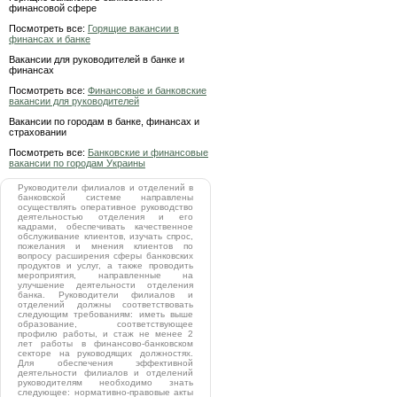
финансовой сфере
Посмотреть все:
Горящие вакансии в
финансах и банке
Вакансии для руководителей в банке и
финансах
Посмотреть все:
Финансовые и банковские
вакансии для руководителей
Вакансии по городам в банке, финансах и
страховании
Посмотреть все:
Банковские и финансовые
вакансии по городам Украины
Руководители филиалов и отделений в
банковской системе направлены
осуществлять оперативное руководство
деятельностью отделения и его
кадрами, обеспечивать качественное
обслуживание клиентов, изучать спрос,
пожелания и мнения клиентов по
вопросу расширения сферы банковских
продуктов и услуг, а также проводить
мероприятия, направленные на
улучшение деятельности отделения
банка. Руководители филиалов и
отделений должны соответствовать
следующим требованиям: иметь выше
образование, соответствующее
профилю работы, и стаж не менее 2
лет работы в финансово-банковском
секторе на руководящих должностях.
Для обеспечения эффективной
деятельности филиалов и отделений
руководителям необходимо знать
следующее: нормативно-правовые акты