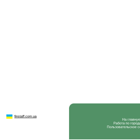
finstaff.com.ua
На главну
Работа по город
Пользовательское с