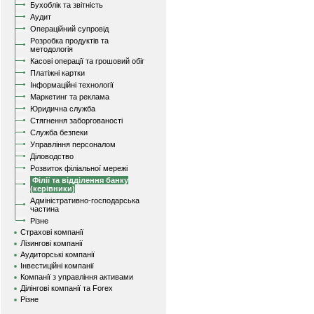
Бухоблік та звітність
Аудит
Операційний супровід
Розробка продуктів та
методологія
Касові операції та грошовий обіг
Платіжні картки
Інформаційні технології
Маркетинг та реклама
Юридична служба
Стягнення заборгованості
Служба безпеки
Управління персоналом
Діловодство
Розвиток філіальної мережі
Філії та відділення банку
(керівники)
Адміністративно-господарська
частина
Різне
Страхові компанії
Лізингові компанії
Аудиторські компанії
Інвестиційні компанії
Компанії з управління активами
Ділінгові компанії та Forex
Різне