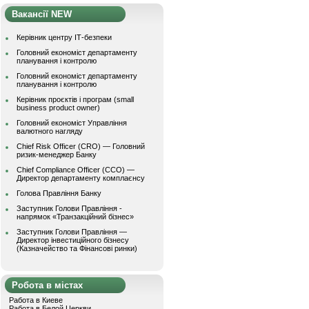
Вакансії NEW
Керівник центру ІТ-безпеки
Головний економіст департаменту
планування і контролю
Головний економіст департаменту
планування і контролю
Керівник проєктів і програм (small
business product owner)
Головний економіст Управління
валютного нагляду
Chief Risk Officer (CRO) — Головний
ризик-менеджер Банку
Chief Compliance Officer (CCO) —
Директор департаменту комплаєнсу
Голова Правління Банку
Заступник Голови Правління -
напрямок «Транзакційний бізнес»
Заступник Голови Правління —
Директор інвестиційного бізнесу
(Казначейство та Фінансові ринки)
Робота в містах
Работа в Киеве
Работа в Белой Церкви