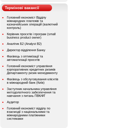
Термінові вакансії
Головний економіст Відділу
міжнародних платежів та
казначейських операцій (валютний
контроль)
Керівник проєктів і програм (small
business product owner)
Аналітик Б2 (Analyst B2)
Директор відділення Банку
Фахівець з оптимізації та
автоматизації проєктів
Головний економіст управління
корпоративних кредитних ризиків
Департаменту ризик-менеджменту
Фахівець з обслуговування клієнтів
в міжнародний банк (Київ)
Заступник начальника управління
методологічного забезпечення та
навчання з питань ПВК/ФТ
Аудитор
Головний економіст відділу по
взаємодії з національними та
міжнародними платіжними
системами