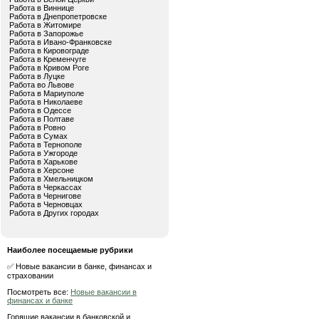
Работа в Виннице
Работа в Днепропетровске
Работа в Житомире
Работа в Запорожье
Работа в Ивано-Франковске
Работа в Кировограде
Работа в Кременчуге
Работа в Кривом Роге
Работа в Луцке
Работа во Львове
Работа в Мариуполе
Работа в Николаеве
Работа в Одессе
Работа в Полтаве
Работа в Ровно
Работа в Сумах
Работа в Тернополе
Работа в Ужгороде
Работа в Харькове
Работа в Херсоне
Работа в Хмельницком
Работа в Черкассах
Работа в Чернигове
Работа в Черновцах
Работа в Других городах
Наиболее посещаемые рубрики
✅ Новые вакансии в банке, финансах и
страховании
Посмотреть все:
Новые вакансии в
финансах и банке
Горящие вакансии в банковской и