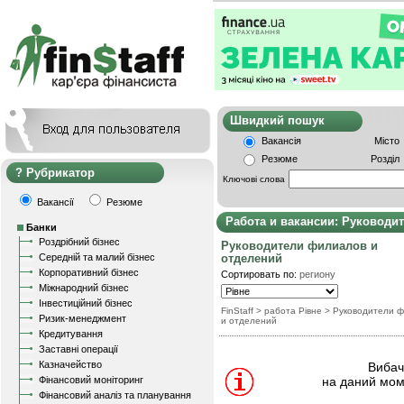
Швидкий пошу
Вакансія
Місто
Резюме
Розділ
Рубрикатор
Ключові слова
Вакансії
Резюме
Работа и вакансии: Руководи
Банки
Роздрібний бізнес
Руководители филиалов и
Середній та малий бізнес
отделений
Корпоративний бізнес
Сортировать по:
региону
Міжнародний бізнес
Інвестиційний бізнес
FinStaff
> работа Рівне
>
Руководители 
Ризик-менеджмент
и отделений
Кредитування
Заставні операції
Казначейство
Вибачт
Фінансовий моніторинг
на даний мом
Фінансовий аналіз та планування