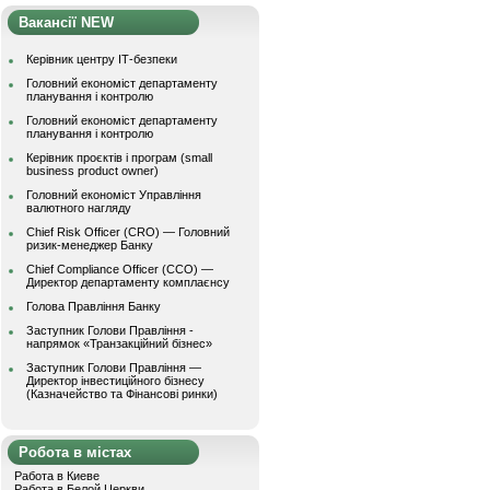
Вакансії NEW
Керівник центру ІТ-безпеки
Головний економіст департаменту
планування і контролю
Головний економіст департаменту
планування і контролю
Керівник проєктів і програм (small
business product owner)
Головний економіст Управління
валютного нагляду
Chief Risk Officer (CRO) — Головний
ризик-менеджер Банку
Chief Compliance Officer (CCO) —
Директор департаменту комплаєнсу
Голова Правління Банку
Заступник Голови Правління -
напрямок «Транзакційний бізнес»
Заступник Голови Правління —
Директор інвестиційного бізнесу
(Казначейство та Фінансові ринки)
Робота в містах
Работа в Киеве
Работа в Белой Церкви