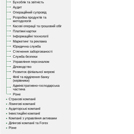
Бухоблік та звітність
Аудит
Операційний супровід
Розробка продуктів та
методологія
Касові операції та грошовий обіг
Платіжні картки
Інформаційні технології
Маркетинг та реклама
Юридична служба
Стягнення заборгованості
Служба безпеки
Управління персоналом
Діловодство
Розвиток філіальної мережі
Філії та відділення банку
(керівники)
Адміністративно-господарська
частина
Різне
Страхові компанії
Лізингові компанії
Аудиторські компанії
Інвестиційні компанії
Компанії з управління активами
Ділінгові компанії та Forex
Різне