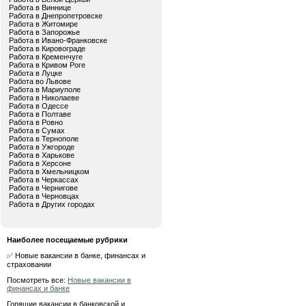
Работа в Виннице
Работа в Днепропетровске
Работа в Житомире
Работа в Запорожье
Работа в Ивано-Франковске
Работа в Кировограде
Работа в Кременчуге
Работа в Кривом Роге
Работа в Луцке
Работа во Львове
Работа в Мариуполе
Работа в Николаеве
Работа в Одессе
Работа в Полтаве
Работа в Ровно
Работа в Сумах
Работа в Тернополе
Работа в Ужгороде
Работа в Харькове
Работа в Херсоне
Работа в Хмельницком
Работа в Черкассах
Работа в Чернигове
Работа в Черновцах
Работа в Других городах
Наиболее посещаемые рубрики
✅ Новые вакансии в банке, финансах и
страховании
Посмотреть все:
Новые вакансии в
финансах и банке
Горящие вакансии в банковской и