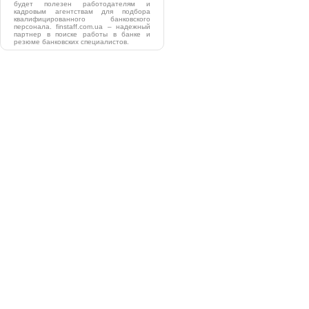
будет полезен работодателям и
кадровым агентствам для подбора
квалифицированного банковского
персонала. finstaff.com.ua – надежный
партнер в поиске работы в банке и
резюме банковских специалистов.