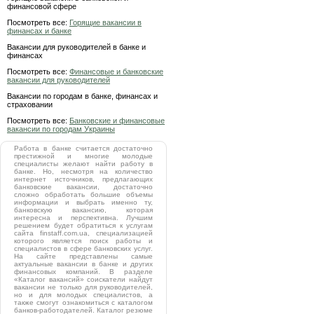
финансовой сфере
Посмотреть все:
Горящие вакансии в
финансах и банке
Вакансии для руководителей в банке и
финансах
Посмотреть все:
Финансовые и банковские
вакансии для руководителей
Вакансии по городам в банке, финансах и
страховании
Посмотреть все:
Банковские и финансовые
вакансии по городам Украины
Работа в банке считается достаточно
престижной и многие молодые
специалисты желают найти работу в
банке. Но, несмотря на количество
интернет источников, предлагающих
банковские вакансии, достаточно
сложно обработать большие объемы
информации и выбрать именно ту,
банковскую вакансию, которая
интересна и перспективна. Лучшим
решением будет обратиться к услугам
сайта finstaff.com.ua, специализацией
которого является поиск работы и
специалистов в сфере банковских услуг.
На сайте представлены самые
актуальные вакансии в банке и других
финансовых компаний. В разделе
«Каталог вакансий» соискатели найдут
вакансии не только для руководителей,
но и для молодых специалистов, а
также смогут ознакомиться с каталогом
банков-работодателей. Каталог резюме