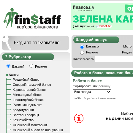
Швидкий пошу
Вакансія
Місто
Резюме
Розділ
Рубрикатор
Ключові слова
Вакансії
Резюме
Работа в банке, вакансии бан
Банки
Роздрібний бізнес
Работа в банке
Середній та малий бізнес
Сортировать по:
региону
Корпоративний бізнес
Міжнародний бізнес
FinStaff
> работа Севастопіль
Інвестиційний бізнес
Ризик-менеджмент
Кредитування
Вибачт
Заставні операції
на даний мом
Казначейство
Фінансовий моніторинг
Фінансовий аналіз та планування