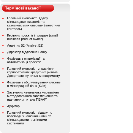
Термінові вакансії
Головний економіст Відділу
міжнародних платежів та
казначейських операцій (валютний
контроль)
Керівник проєктів і програм (small
business product owner)
Аналітик Б2 (Analyst B2)
Директор відділення Банку
Фахівець з оптимізації та
автоматизації проєктів
Головний економіст управління
корпоративних кредитних ризиків
Департаменту ризик-менеджменту
Фахівець з обслуговування клієнтів
в міжнародний банк (Київ)
Заступник начальника управління
методологічного забезпечення та
навчання з питань ПВК/ФТ
Аудитор
Головний економіст відділу по
взаємодії з національними та
міжнародними платіжними
системами