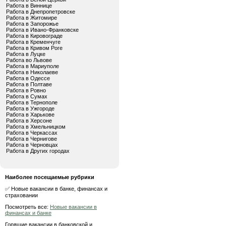
Работа в Виннице
Работа в Днепропетровске
Работа в Житомире
Работа в Запорожье
Работа в Ивано-Франковске
Работа в Кировограде
Работа в Кременчуге
Работа в Кривом Роге
Работа в Луцке
Работа во Львове
Работа в Мариуполе
Работа в Николаеве
Работа в Одессе
Работа в Полтаве
Работа в Ровно
Работа в Сумах
Работа в Тернополе
Работа в Ужгороде
Работа в Харькове
Работа в Херсоне
Работа в Хмельницком
Работа в Черкассах
Работа в Чернигове
Работа в Черновцах
Работа в Других городах
Наиболее посещаемые рубрики
✅ Новые вакансии в банке, финансах и
страховании
Посмотреть все:
Новые вакансии в
финансах и банке
Горящие вакансии в банковской и