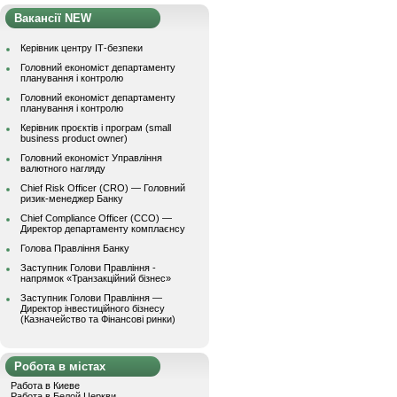
Вакансії NEW
Керівник центру ІТ-безпеки
Головний економіст департаменту
планування і контролю
Головний економіст департаменту
планування і контролю
Керівник проєктів і програм (small
business product owner)
Головний економіст Управління
валютного нагляду
Chief Risk Officer (CRO) — Головний
ризик-менеджер Банку
Chief Compliance Officer (CCO) —
Директор департаменту комплаєнсу
Голова Правління Банку
Заступник Голови Правління -
напрямок «Транзакційний бізнес»
Заступник Голови Правління —
Директор інвестиційного бізнесу
(Казначейство та Фінансові ринки)
Робота в містах
Работа в Киеве
Работа в Белой Церкви