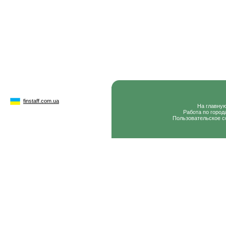
finstaff.com.ua
На главну
Работа по город
Пользовательское с