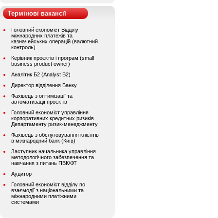
Термінові вакансії
Головний економіст Відділу
міжнародних платежів та
казначейських операцій (валютний
контроль)
Керівник проєктів і програм (small
business product owner)
Аналітик Б2 (Analyst B2)
Директор відділення Банку
Фахівець з оптимізації та
автоматизації проєктів
Головний економіст управління
корпоративних кредитних ризиків
Департаменту ризик-менеджменту
Фахівець з обслуговування клієнтів
в міжнародний банк (Київ)
Заступник начальника управління
методологічного забезпечення та
навчання з питань ПВК/ФТ
Аудитор
Головний економіст відділу по
взаємодії з національними та
міжнародними платіжними
системами