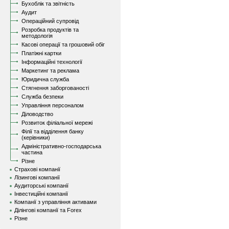
Бухоблік та звітність
Аудит
Операційний супровід
Розробка продуктів та
методологія
Касові операції та грошовий обіг
Платіжні картки
Інформаційні технології
Маркетинг та реклама
Юридична служба
Стягнення заборгованості
Служба безпеки
Управління персоналом
Діловодство
Розвиток філіальної мережі
Філії та відділення банку
(керівники)
Адміністративно-господарська
частина
Різне
Страхові компанії
Лізингові компанії
Аудиторські компанії
Інвестиційні компанії
Компанії з управління активами
Ділінгові компанії та Forex
Різне