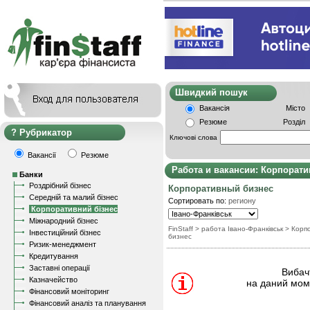
Швидкий пошу
Вакансія
Місто
Резюме
Розділ
Рубрикатор
Ключові слова
Вакансії
Резюме
Работа и вакансии: Корпорат
Банки
Роздрібний бізнес
Корпоративный бизнес
Середній та малий бізнес
Сортировать по:
региону
Корпоративний бізнес
Міжнародний бізнес
FinStaff
> работа Івано-Франківськ
>
Корп
Інвестиційний бізнес
бизнес
Ризик-менеджмент
Кредитування
Заставні операції
Вибачт
Казначейство
на даний моме
Фінансовий моніторинг
Фінансовий аналіз та планування