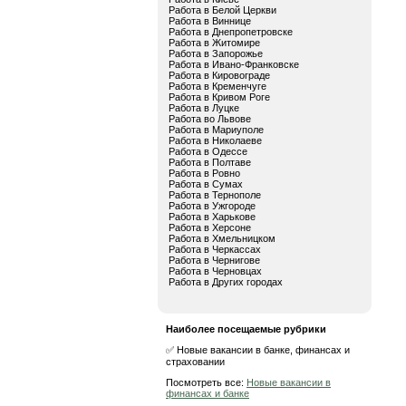
Работа в Белой Церкви
Работа в Виннице
Работа в Днепропетровске
Работа в Житомире
Работа в Запорожье
Работа в Ивано-Франковске
Работа в Кировограде
Работа в Кременчуге
Работа в Кривом Роге
Работа в Луцке
Работа во Львове
Работа в Мариуполе
Работа в Николаеве
Работа в Одессе
Работа в Полтаве
Работа в Ровно
Работа в Сумах
Работа в Тернополе
Работа в Ужгороде
Работа в Харькове
Работа в Херсоне
Работа в Хмельницком
Работа в Черкассах
Работа в Чернигове
Работа в Черновцах
Работа в Других городах
Наиболее посещаемые рубрики
✅ Новые вакансии в банке, финансах и
страховании
Посмотреть все:
Новые вакансии в
финансах и банке