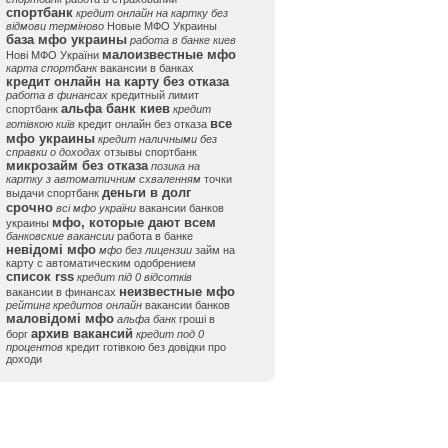
спортбанк
кредит онлайн на картку без
відмови терміново
Новые МФО Украины
база мфо украины
работа в банке киев
малоизвестные мфо
Нові МФО України
карта спортбанк
вакансии в банках
кредит онлайн на карту без отказа
работа в финансах
кредитный лимит
альфа банк киев
спортбанк
кредит
все
готівкою київ
кредит онлайн без отказа
мфо украины
кредит наличными без
справки о доходах
отзывы спортбанк
микрозайм без отказа
позика на
картку з автоматичним схваленням
точки
деньги в долг
выдачи спортбанк
срочно
всі мфо україни
вакансии банков
мфо, которые дают всем
украины
банковские вакансии
работа в банке
невідомі мфо
мфо без лицензии
займ на
карту с автоматическим одобрением
список rss
кредит під 0 відсотків
неизвестные мфо
вакансии в финансах
рейтинг кредитов онлайн
вакансии банков
маловідомі мфо
альфа банк
гроші в
архив вакансий
борг
кредит под 0
процентов
кредит готівкою без довідки про
доходи