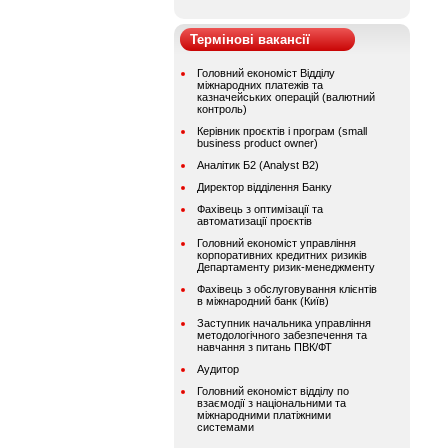
Термінові вакансії
Головний економіст Відділу
міжнародних платежів та
казначейських операцій (валютний
контроль)
Керівник проєктів і програм (small
business product owner)
Аналітик Б2 (Analyst B2)
Директор відділення Банку
Фахівець з оптимізації та
автоматизації проєктів
Головний економіст управління
корпоративних кредитних ризиків
Департаменту ризик-менеджменту
Фахівець з обслуговування клієнтів
в міжнародний банк (Київ)
Заступник начальника управління
методологічного забезпечення та
навчання з питань ПВК/ФТ
Аудитор
Головний економіст відділу по
взаємодії з національними та
міжнародними платіжними
системами