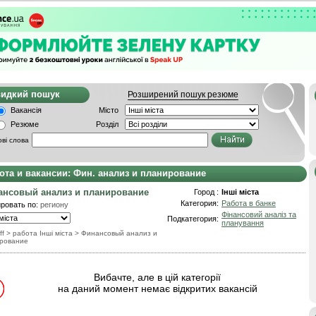
видкий пошук
Розширений пошук резюме
Вакансія
Місто
Резюме
Розділ
ві слова
ота и вакансии: Фин. анализ и планирование
ансовый анализ и планирование
Город :
Інші міста
Категория:
Работа в банке
ровать по:
региону
Фінансовий аналіз та
Подкатегория:
планування
ff
> работа Інші міста
>
Финансовый анализ и
рование
Вибачте, але в цій категорії
на даний момент немає відкритих вакансій