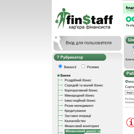
Ш
Рубрикатор
Ключо
Вакансії
Резюме
Раб
Банки
Роздрібний бізнес
Фин
Середній та малий бізнес
Сорти
Корпоративний бізнес
Міжнародний бізнес
FinSta
Інвестиційний бізнес
плани
Ризик-менеджмент
Кредитування
Заставні операції
Казначейство
Фінансовий моніторинг
Фінансовий аналіз та