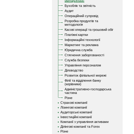
планування
Бухоблік та звітність
Аудит
Операційний супровід
Розробка продуктів та
методологія
Касові операції та грошовий обіг
Платіжні картки
Інформаційні технології
Маркетинг та реклама
Юридична служба
Стягнення заборгованості
Служба безпеки
Управління персоналом
Діловодство
Розвиток філіальної мережі
Філії та відділення банку
(керівники)
Адміністративно-господарська
частина
Різне
Страхові компанії
Лізингові компанії
Аудиторські компанії
Інвестиційні компанії
Компанії з управління активами
Ділінгові компанії та Forex
Різне