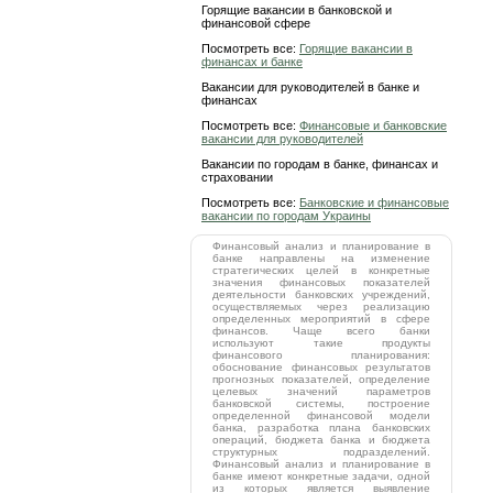
Горящие вакансии в банковской и
финансовой сфере
Посмотреть все:
Горящие вакансии в
финансах и банке
Вакансии для руководителей в банке и
финансах
Посмотреть все:
Финансовые и банковские
вакансии для руководителей
Вакансии по городам в банке, финансах и
страховании
Посмотреть все:
Банковские и финансовые
вакансии по городам Украины
Финансовый анализ и планирование в
банке направлены на изменение
стратегических целей в конкретные
значения финансовых показателей
деятельности банковских учреждений,
осуществляемых через реализацию
определенных мероприятий в сфере
финансов. Чаще всего банки
используют такие продукты
финансового планирования:
обоснование финансовых результатов
прогнозных показателей, определение
целевых значений параметров
банковской системы, построение
определенной финансовой модели
банка, разработка плана банковских
операций, бюджета банка и бюджета
структурных подразделений.
Финансовый анализ и планирование в
банке имеют конкретные задачи, одной
из которых является выявление