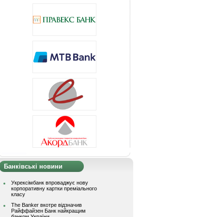
Банківські новини
Укрексімбанк впроваджує нову
корпоративну картки преміального
класу
The Banker вкотре відзначив
Райффайзен Банк найкращим
банком України