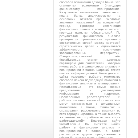
способов повышения доходов банка, что
становится возможным благодаря
финансовому планированию.
Результаты выполнения финансового
плана банка анализируются на
основании отчетов про числовые
значения показателей за конкретный
период. Проверка исполнения
финансовых планов в конце отчетного
периода является обязательной. По
результатам финансового анализа
проверяется правильность причинно-
следственных связей между системой
стратегических целей и оценивается
эффективность исполнения
запланированных мероприятий.
Специализированный сайт
finstaff.com.ua станет надежным
партнером для соискателей, которым
нужна работа в финансовом анализе и
планировании в банке. Широкий спектр
поиска информационной базы данного
сайта позволяет выбрать множество
способов поиска подходящей вакансии в
финансовом анализе и планировании.
Finstaff.com.ua - это самые свежие
предложения и достоверная
информация от надежных.
Проверенных работодателей. В
рубрике «каталог вакансий» соискатели
могут ознакомиться с актуальными
вакансиями в банке, финансах и
страховании, рассмотреть вакансии во
всех городах Украины, а также выбрать
желаемое место работы из «каталога
работодателей». Благодаря сайту
finstaff.com.ua Вы сможете найти
работу в финансовом анализе и
планировании в банке, а также
рассмотреть другие предложения в
сфере банковских услуг и финансов.