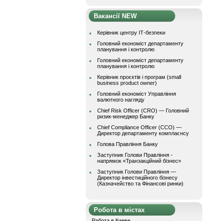
Вакансії NEW
Керівник центру ІТ-безпеки
Головний економіст департаменту
планування і контролю
Головний економіст департаменту
планування і контролю
Керівник проєктів і програм (small
business product owner)
Головний економіст Управління
валютного нагляду
Chief Risk Officer (CRO) — Головний
ризик-менеджер Банку
Chief Compliance Officer (CCO) —
Директор департаменту комплаєнсу
Голова Правління Банку
Заступник Голови Правління -
напрямок «Транзакційний бізнес»
Заступник Голови Правління —
Директор інвестиційного бізнесу
(Казначейство та Фінансові ринки)
Робота в містах
Работа в Киеве