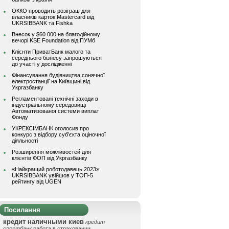
ОККО проводить розіграш для
власників карток Mastercard від
UKRSIBBANK та Fishka
Внесок у $60 000 на благодійному
вечорі KSE Foundation від ПУМб
Клієнти ПриватБанк малого та
середнього бізнесу запрошуються
до участі у дослідженні
Фінансування будівництва сонячної
електростанції на Київщині від
Укргазбанку
Регламентовані технічні заходи в
індустріальному середовищі
Автоматизованої системи виплат
Фонду
УКРЕКСІМБАНК оголосив про
конкурс з відбору суб’єкта оціночної
діяльності
Розширення можливостей для
клієнтів ФОП від Укргазбанку
«Найкращий роботодавець 2023»
UKRSIBBANK увійшов у ТОП-5
рейтингу від UGEN
Посилання
кредит наличными киев
кредит
спортбанк
работа в страховании