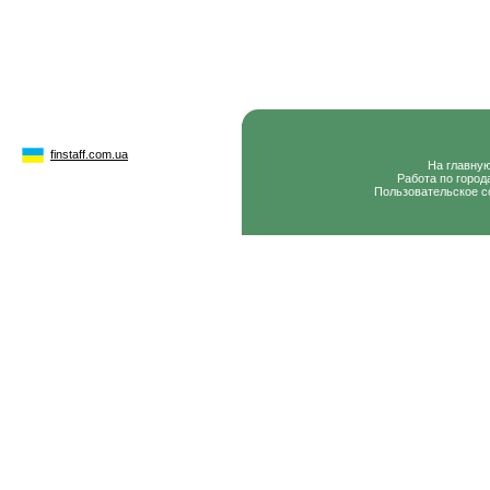
finstaff.com.ua
На главну
Работа по город
Пользовательское с