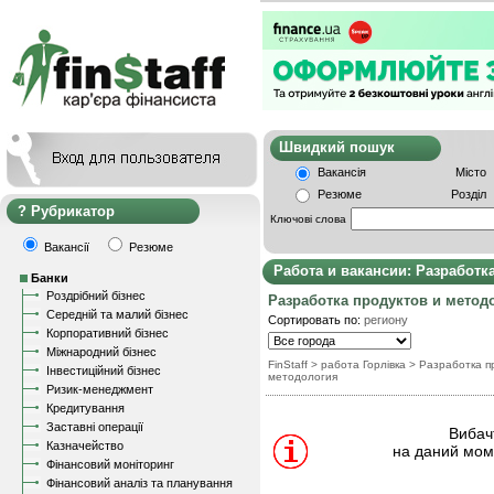
Швидкий пошу
Вакансія
Місто
Резюме
Розділ
Рубрикатор
Ключові слова
Вакансії
Резюме
Работа и вакансии: Разработк
Банки
Роздрібний бізнес
Разработка продуктов и метод
Середній та малий бізнес
Сортировать по:
региону
Корпоративний бізнес
Міжнародний бізнес
FinStaff
> работа Горлівка
>
Разработка п
Інвестиційний бізнес
методология
Ризик-менеджмент
Кредитування
Заставні операції
Вибачт
Казначейство
на даний моме
Фінансовий моніторинг
Фінансовий аналіз та планування