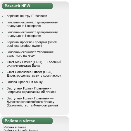
Вакансії NEW
Керівник центру ІТ-безпеки
Головний економіст департаменту
планування і контролю
Головний економіст департаменту
планування і контролю
Керівник проєктів і програм (small
business product owner)
Головний економіст Управління
валютного нагляду
Chief Risk Officer (CRO) — Головний
ризик-менеджер Банку
Chief Compliance Officer (CCO) —
Директор департаменту комплаєнсу
Голова Правління Банку
Заступник Голови Правління -
напрямок «Транзакційний бізнес»
Заступник Голови Правління —
Директор інвестиційного бізнесу
(Казначейство та Фінансові ринки)
Робота в містах
Работа в Киеве
Работа в Белой Церкви