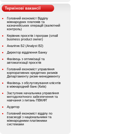
Термінові вакансії
Головний економіст Відділу
міжнародних платежів та
казначейських операцій (валютний
контроль)
Керівник проєктів і програм (small
business product owner)
Аналітик Б2 (Analyst B2)
Директор відділення Банку
Фахівець з оптимізації та
автоматизації проєктів
Головний економіст управління
корпоративних кредитних ризиків
Департаменту ризик-менеджменту
Фахівець з обслуговування клієнтів
в міжнародний банк (Київ)
Заступник начальника управління
методологічного забезпечення та
навчання з питань ПВК/ФТ
Аудитор
Головний економіст відділу по
взаємодії з національними та
міжнародними платіжними
системами