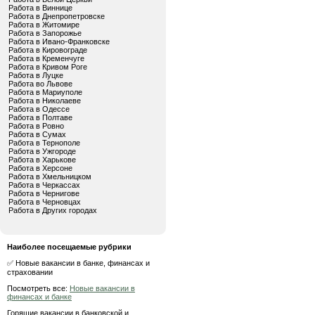
Работа в Виннице
Работа в Днепропетровске
Работа в Житомире
Работа в Запорожье
Работа в Ивано-Франковске
Работа в Кировограде
Работа в Кременчуге
Работа в Кривом Роге
Работа в Луцке
Работа во Львове
Работа в Мариуполе
Работа в Николаеве
Работа в Одессе
Работа в Полтаве
Работа в Ровно
Работа в Сумах
Работа в Тернополе
Работа в Ужгороде
Работа в Харькове
Работа в Херсоне
Работа в Хмельницком
Работа в Черкассах
Работа в Чернигове
Работа в Черновцах
Работа в Других городах
Наиболее посещаемые рубрики
✅ Новые вакансии в банке, финансах и
страховании
Посмотреть все:
Новые вакансии в
финансах и банке
Горящие вакансии в банковской и