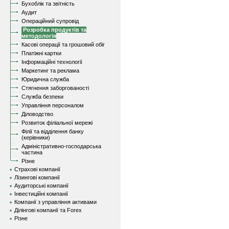
Бухоблік та звітність
Аудит
Операційний супровід
Розробка продуктів та
методологія
Касові операції та грошовий обіг
Платіжні картки
Інформаційні технології
Маркетинг та реклама
Юридична служба
Стягнення заборгованості
Служба безпеки
Управління персоналом
Діловодство
Розвиток філіальної мережі
Філії та відділення банку
(керівники)
Адміністративно-господарська
частина
Різне
Страхові компанії
Лізингові компанії
Аудиторські компанії
Інвестиційні компанії
Компанії з управління активами
Ділінгові компанії та Forex
Різне