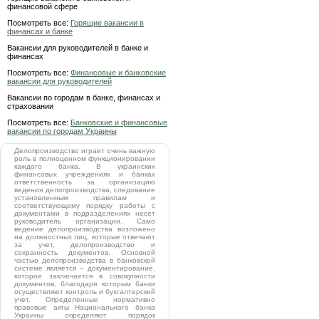
финансовой сфере
Посмотреть все:
Горящие вакансии в
финансах и банке
Вакансии для руководителей в банке и
финансах
Посмотреть все:
Финансовые и банковские
вакансии для руководителей
Вакансии по городам в банке, финансах и
страховании
Посмотреть все:
Банковские и финансовые
вакансии по городам Украины
Делопроизводство играет очень важную
роль в полноценном функционировании
каждого банка. В украинских
финансовых учреждениях и банках
ответственность за организацию
ведения делопроизводства, следование
установленным правилам и
соответствующему порядку работы с
документами в подразделениях несет
руководитель организации. Само
ведение делопроизводства возложено
на должностных лиц, которые отвечают
за учет, делопроизводство и
сохранность документов. Основной
частью делопроизводства в банковской
системе является – документирование,
которое заключается в совокупности
документов, благодаря которым банки
осуществляют контроль и бухгалтерский
учет. Определенные нормативно
правовые акты Национального банка
Украины определяют порядок