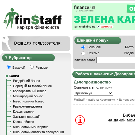
Швидкий пошу
Вакансія
Місто
Резюме
Розділ
Рубрикатор
Ключові слова
Вакансії
Резюме
Работа и вакансии: Делопрои
Банки
Роздрібний бізнес
Делопроизводство
Середній та малий бізнес
Сортировать по:
региону
Корпоративний бізнес
Міжнародний бізнес
FinStaff
> работа Кременчук
>
Делопроиз
Інвестиційний бізнес
Ризик-менеджмент
Кредитування
Вибачт
Заставні операції
на даний мом
Казначейство
Фінансовий моніторинг
Фінансовий аналіз та планування