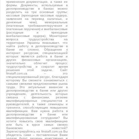
применения документации, а также ее
формы. Документы, используемые в
делопроизводстве в банках можно
разделить на три основные группы:
кассовые (приходные кассовые ордера,
заявления на перевод наличных, и
денежные чеки), мемориальные
(платежные требования-поручения и
платежные поручения) и внебалансовые
(расходные и приходные
внебалансовые ордера). Мониторинг
вопроса трудоустройства на
территории Украины показывает, что
найти работу в делопроизводстве в
банке не сложно. Обращение к
интернет ресурсам, специализацией
которых является работа в банке и
других финансовых организациях,
значительно облегчит процесс
трудоустройства и сократит время
решения этой задачи. Сайт
finstaff.com.ua – это
специализированный ресурс, благодаря
которому Вы сможете ознакомиться с
самыми свежими предложениями рынка
труда. Это актуальные вакансии в
делопроизводстве в банке или других
учреждениях, деятельность которых
связана с финансами, резюме
квалифицированных специалистов и
руководителей, а также семинары и
тренинги, способствующие повышению
квалификации. Вам нужна работа в
делопроизводстве в банке или
квалифицированные сотрудники? Вы
хотите повысить свою квалификацию
или быть в курсе самых свежих
банковских новостей?
Зарегистрируйтесь на finstaff.com.ua Вы
убедитесь сами – поставленные Вами
задачи будут решены качественно и