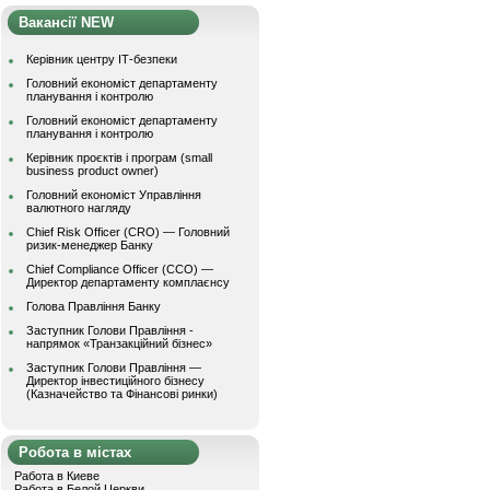
Вакансії NEW
Керівник центру ІТ-безпеки
Головний економіст департаменту
планування і контролю
Головний економіст департаменту
планування і контролю
Керівник проєктів і програм (small
business product owner)
Головний економіст Управління
валютного нагляду
Chief Risk Officer (CRO) — Головний
ризик-менеджер Банку
Chief Compliance Officer (CCO) —
Директор департаменту комплаєнсу
Голова Правління Банку
Заступник Голови Правління -
напрямок «Транзакційний бізнес»
Заступник Голови Правління —
Директор інвестиційного бізнесу
(Казначейство та Фінансові ринки)
Робота в містах
Работа в Киеве
Работа в Белой Церкви