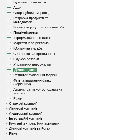
Бухоблік та звітність
Аудит
Операційний супровід
Розробка продуктів та
методологія
Касові операції та грошовий обіг
Платіжні картки
Інформаційні технології
Маркетинг та реклама
Юридична служба
Стягнення заборгованості
Служба безпеки
Управління персоналом
Діловодство
Розвиток філіальної мережі
Філії та відділення банку
(керівники)
Адміністративно-господарська
частина
Різне
Страхові компанії
Лізингові компанії
Аудиторські компанії
Інвестиційні компанії
Компанії з управління активами
Ділінгові компанії та Forex
Різне