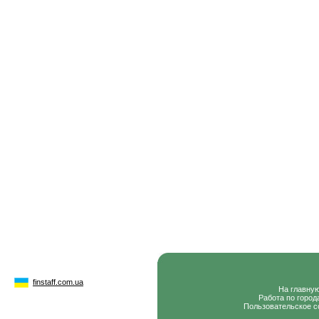
finstaff.com.ua
На главну
Работа по город
Пользовательское с