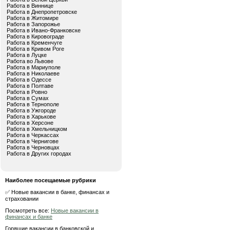
Работа в Виннице
Работа в Днепропетровске
Работа в Житомире
Работа в Запорожье
Работа в Ивано-Франковске
Работа в Кировограде
Работа в Кременчуге
Работа в Кривом Роге
Работа в Луцке
Работа во Львове
Работа в Мариуполе
Работа в Николаеве
Работа в Одессе
Работа в Полтаве
Работа в Ровно
Работа в Сумах
Работа в Тернополе
Работа в Ужгороде
Работа в Харькове
Работа в Херсоне
Работа в Хмельницком
Работа в Черкассах
Работа в Чернигове
Работа в Черновцах
Работа в Других городах
Наиболее посещаемые рубрики
✅ Новые вакансии в банке, финансах и
страховании
Посмотреть все:
Новые вакансии в
финансах и банке
Горящие вакансии в банковской и