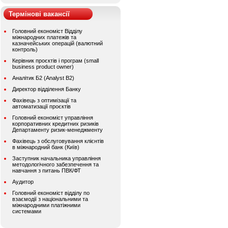
Термінові вакансії
Головний економіст Відділу
міжнародних платежів та
казначейських операцій (валютний
контроль)
Керівник проєктів і програм (small
business product owner)
Аналітик Б2 (Analyst B2)
Директор відділення Банку
Фахівець з оптимізації та
автоматизації проєктів
Головний економіст управління
корпоративних кредитних ризиків
Департаменту ризик-менеджменту
Фахівець з обслуговування клієнтів
в міжнародний банк (Київ)
Заступник начальника управління
методологічного забезпечення та
навчання з питань ПВК/ФТ
Аудитор
Головний економіст відділу по
взаємодії з національними та
міжнародними платіжними
системами