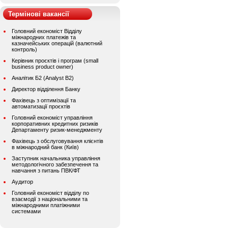
Термінові вакансії
Головний економіст Відділу
міжнародних платежів та
казначейських операцій (валютний
контроль)
Керівник проєктів і програм (small
business product owner)
Аналітик Б2 (Analyst B2)
Директор відділення Банку
Фахівець з оптимізації та
автоматизації проєктів
Головний економіст управління
корпоративних кредитних ризиків
Департаменту ризик-менеджменту
Фахівець з обслуговування клієнтів
в міжнародний банк (Київ)
Заступник начальника управління
методологічного забезпечення та
навчання з питань ПВК/ФТ
Аудитор
Головний економіст відділу по
взаємодії з національними та
міжнародними платіжними
системами