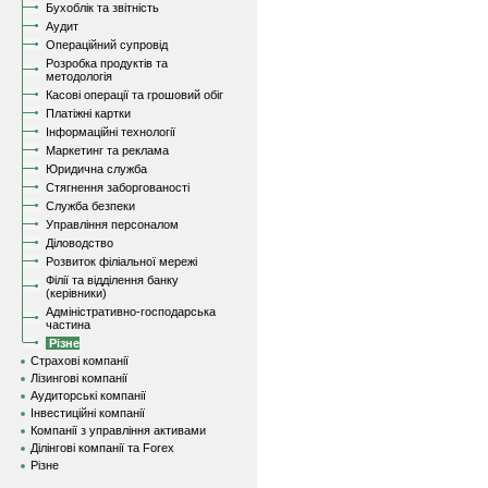
Бухоблік та звітність
Аудит
Операційний супровід
Розробка продуктів та
методологія
Касові операції та грошовий обіг
Платіжні картки
Інформаційні технології
Маркетинг та реклама
Юридична служба
Стягнення заборгованості
Служба безпеки
Управління персоналом
Діловодство
Розвиток філіальної мережі
Філії та відділення банку
(керівники)
Адміністративно-господарська
частина
Різне
Страхові компанії
Лізингові компанії
Аудиторські компанії
Інвестиційні компанії
Компанії з управління активами
Ділінгові компанії та Forex
Різне