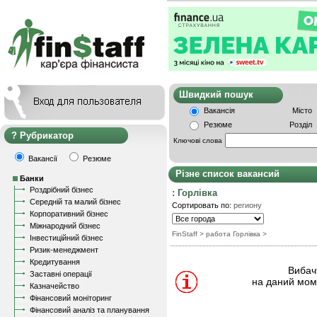
Швидкий пошу
Вакансія
Місто
Резюме
Розділ
Рубрикатор
Ключові слова
Вакансії
Резюме
Різне список вакансий
Банки
Роздрібний бізнес
: Горлівка
Середній та малий бізнес
Сортировать по:
региону
Корпоративний бізнес
Міжнародний бізнес
FinStaff
> работа Горлівка
>
Інвестиційний бізнес
Ризик-менеджмент
Кредитування
Вибачт
Заставні операції
на даний моме
Казначейство
Фінансовий моніторинг
Фінансовий аналіз та планування