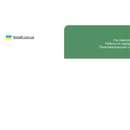
finstaff.com.ua
На главну
Работа по город
Пользовательское с