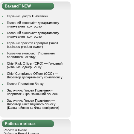
Вакансії NEW
Керівник центру ІТ-безпеки
Головний економіст департаменту
планування і контролю
Головний економіст департаменту
планування і контролю
Керівник проєктів і програм (small
business product owner)
Головний економіст Управління
валютного нагляду
Chief Risk Officer (CRO) — Головний
ризик-менеджер Банку
Chief Compliance Officer (CCO) —
Директор департаменту комплаєнсу
Голова Правління Банку
Заступник Голови Правління -
напрямок «Транзакційний бізнес»
Заступник Голови Правління —
Директор інвестиційного бізнесу
(Казначейство та Фінансові ринки)
Робота в містах
Работа в Киеве
Работа в Белой Церкви