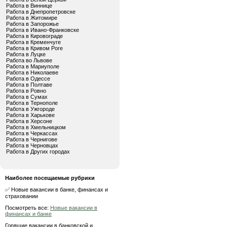
Работа в Виннице
Работа в Днепропетровске
Работа в Житомире
Работа в Запорожье
Работа в Ивано-Франковске
Работа в Кировограде
Работа в Кременчуге
Работа в Кривом Роге
Работа в Луцке
Работа во Львове
Работа в Мариуполе
Работа в Николаеве
Работа в Одессе
Работа в Полтаве
Работа в Ровно
Работа в Сумах
Работа в Тернополе
Работа в Ужгороде
Работа в Харькове
Работа в Херсоне
Работа в Хмельницком
Работа в Черкассах
Работа в Чернигове
Работа в Черновцах
Работа в Других городах
Наиболее посещаемые рубрики
✅ Новые вакансии в банке, финансах и
страховании
Посмотреть все:
Новые вакансии в
финансах и банке
Горящие вакансии в банковской и