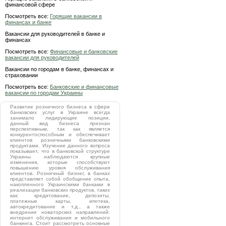
финансовой сфере
Посмотреть все:
Горящие вакансии в
финансах и банке
Вакансии для руководителей в банке и
финансах
Посмотреть все:
Финансовые и банковские
вакансии для руководителей
Вакансии по городам в банке, финансах и
страховании
Посмотреть все:
Банковские и финансовые
вакансии по городам Украины
Развитие розничного бизнеса в сфере
банковских услуг в Украине всегда
занимало лидирующие позиции,
данный вид бизнеса признан
перспективным, так как является
конкурентоспособным и обеспечивает
клиентов розничными банковскими
продуктами. Изучение данного вопроса
показывает, что в банковской структуре
Украины наблюдаются крупные
изменения, которые способствуют
повышению уровня обслуживания
клиентов. Розничный бизнес в банках
представляет собой обобщение опыта,
накопленного Украинскими банками в
реализации банковских продуктов, таких
как: кредитование, депозиты,
платежные карты, ипотека,
автокредитование и т.д., а также
внедрение новаторских направлений:
интернет обслуживания и мобильного
банкинга. Стоит рассмотреть основные