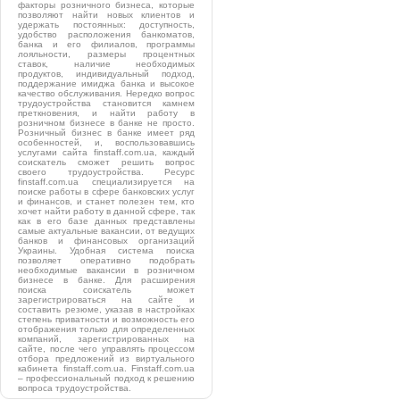
факторы розничного бизнеса, которые
позволяют найти новых клиентов и
удержать постоянных: доступность,
удобство расположения банкоматов,
банка и его филиалов, программы
лояльности, размеры процентных
ставок, наличие необходимых
продуктов, индивидуальный подход,
поддержание имиджа банка и высокое
качество обслуживания. Нередко вопрос
трудоустройства становится камнем
преткновения, и найти работу в
розничном бизнесе в банке не просто.
Розничный бизнес в банке имеет ряд
особенностей, и, воспользовавшись
услугами сайта finstaff.com.ua, каждый
соискатель сможет решить вопрос
своего трудоустройства. Ресурс
finstaff.com.ua специализируется на
поиске работы в сфере банковских услуг
и финансов, и станет полезен тем, кто
хочет найти работу в данной сфере, так
как в его базе данных представлены
самые актуальные вакансии, от ведущих
банков и финансовых организаций
Украины. Удобная система поиска
позволяет оперативно подобрать
необходимые вакансии в розничном
бизнесе в банке. Для расширения
поиска соискатель может
зарегистрироваться на сайте и
составить резюме, указав в настройках
степень приватности и возможность его
отображения только для определенных
компаний, зарегистрированных на
сайте, после чего управлять процессом
отбора предложений из виртуального
кабинета finstaff.com.ua. Finstaff.com.ua
– профессиональный подход к решению
вопроса трудоустройства.