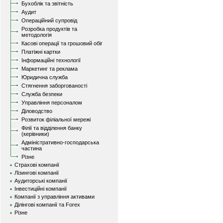
Бухоблік та звітність
Аудит
Операційний супровід
Розробка продуктів та
методологія
Касові операції та грошовий обіг
Платіжні картки
Інформаційні технології
Маркетинг та реклама
Юридична служба
Стягнення заборгованості
Служба безпеки
Управління персоналом
Діловодство
Розвиток філіальної мережі
Філії та відділення банку
(керівники)
Адміністративно-господарська
частина
Різне
Страхові компанії
Лізингові компанії
Аудиторські компанії
Інвестиційні компанії
Компанії з управління активами
Ділінгові компанії та Forex
Різне