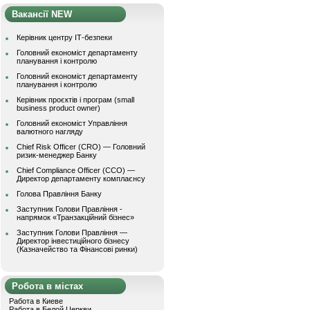
Вакансії NEW
Керівник центру ІТ-безпеки
Головний економіст департаменту
планування і контролю
Головний економіст департаменту
планування і контролю
Керівник проєктів і програм (small
business product owner)
Головний економіст Управління
валютного нагляду
Chief Risk Officer (CRO) — Головний
ризик-менеджер Банку
Chief Compliance Officer (CCO) —
Директор департаменту комплаєнсу
Голова Правління Банку
Заступник Голови Правління -
напрямок «Транзакційний бізнес»
Заступник Голови Правління —
Директор інвестиційного бізнесу
(Казначейство та Фінансові ринки)
Робота в містах
Работа в Киеве
Работа в Белой Церкви