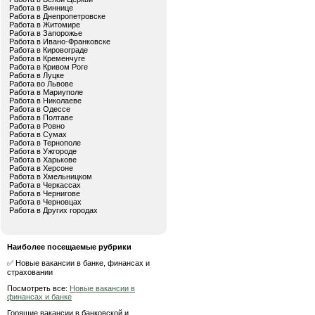
Работа в Виннице
Работа в Днепропетровске
Работа в Житомире
Работа в Запорожье
Работа в Ивано-Франковске
Работа в Кировограде
Работа в Кременчуге
Работа в Кривом Роге
Работа в Луцке
Работа во Львове
Работа в Мариуполе
Работа в Николаеве
Работа в Одессе
Работа в Полтаве
Работа в Ровно
Работа в Сумах
Работа в Тернополе
Работа в Ужгороде
Работа в Харькове
Работа в Херсоне
Работа в Хмельницком
Работа в Черкассах
Работа в Чернигове
Работа в Черновцах
Работа в Других городах
Наиболее посещаемые рубрики
✅ Новые вакансии в банке, финансах и
страховании
Посмотреть все:
Новые вакансии в
финансах и банке
Горящие вакансии в банковской и