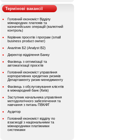
Термінові вакансії
Головний економіст Відділу
міжнародних платежів та
казначейських операцій (валютний
контроль)
Керівник проєктів і програм (small
business product owner)
Аналітик Б2 (Analyst B2)
Директор відділення Банку
Фахівець з оптимізації та
автоматизації проєктів
Головний економіст управління
корпоративних кредитних ризиків
Департаменту ризик-менеджменту
Фахівець з обслуговування клієнтів
в міжнародний банк (Київ)
Заступник начальника управління
методологічного забезпечення та
навчання з питань ПВК/ФТ
Аудитор
Головний економіст відділу по
взаємодії з національними та
міжнародними платіжними
системами