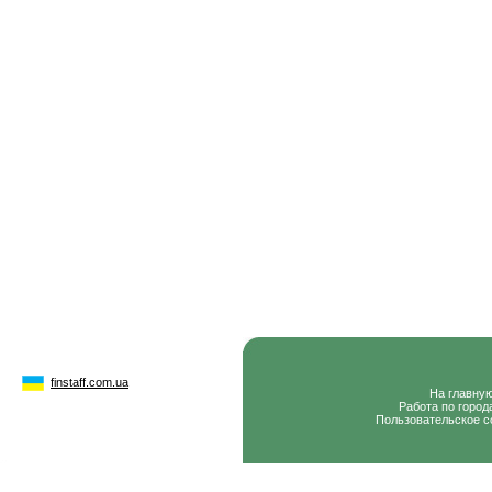
finstaff.com.ua
На главну
Работа по город
Пользовательское с