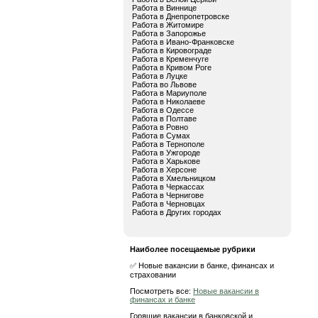
Работа в Виннице
Работа в Днепропетровске
Работа в Житомире
Работа в Запорожье
Работа в Ивано-Франковске
Работа в Кировограде
Работа в Кременчуге
Работа в Кривом Роге
Работа в Луцке
Работа во Львове
Работа в Мариуполе
Работа в Николаеве
Работа в Одессе
Работа в Полтаве
Работа в Ровно
Работа в Сумах
Работа в Тернополе
Работа в Ужгороде
Работа в Харькове
Работа в Херсоне
Работа в Хмельницком
Работа в Черкассах
Работа в Чернигове
Работа в Черновцах
Работа в Других городах
Наиболее посещаемые рубрики
✅ Новые вакансии в банке, финансах и
страховании
Посмотреть все:
Новые вакансии в
финансах и банке
Горящие вакансии в банковской и