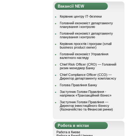
Вакансії NEW
Керівник центру ІТ-безпеки
Головний економіст департаменту
планування і контролю
Головний економіст департаменту
планування і контролю
Керівник проєктів і програм (small
business product owner)
Головний економіст Управління
валютного нагляду
Chief Risk Officer (CRO) — Головний
ризик-менеджер Банку
Chief Compliance Officer (CCO) —
Директор департаменту комплаєнсу
Голова Правління Банку
Заступник Голови Правління -
напрямок «Транзакційний бізнес»
Заступник Голови Правління —
Директор інвестиційного бізнесу
(Казначейство та Фінансові ринки)
Робота в містах
Работа в Киеве
Работа в Белой Церкви