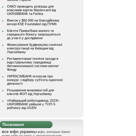
ОККО проводить розіграш для
власників карток Mastercard від
UKRSIBBANK та Fishka
Внесок у $60 000 на благодійному
вечорі KSE Foundation від ПУМб
Клієнти ПриватБанк малого та
середнього бізнесу запрошуються
до участі у дослідженні
Фінансування будівництва сонячної
електростанції на Київщині від
Укргазбанку
Регламентовані технічні заходи в
індустріальному середовищі
Автоматизованої системи виплат
Фонду
УКРЕКСІМБАНК оголосив про
конкурс з відбору суб’єкта оціночної
діяльності
Розширення можливостей для
клієнтів ФОП від Укргазбанку
«Найкращий роботодавець 2023»
UKRSIBBANK увійшов у ТОП-5
рейтингу від UGEN
Посилання
все мфо украины
мфо, которые дают
всем
займ на карту с автоматическим