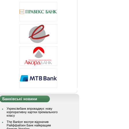
Банківські новини
Укрексімбанк впроваджує нову
корпоративну картки преміального
класу
The Banker вкотре відзначив
Райффайзен Банк найкращим
банком України