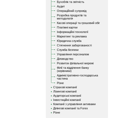
Бухоблік та звітність
Аудит
Операційний супровід
Розробка продуктів та
методологія
Касові операції та грошовий обіг
Платіжні картки
Інформаційні технології
Маркетинг та реклама
Юридична служба
Стягнення заборгованості
Служба безпеки
Управління персоналом
Діловодство
Розвиток філіальної мережі
Філії та відділення банку
(керівники)
Адміністративно-господарська
частина
Різне
Страхові компанії
Лізингові компанії
Аудиторські компанії
Інвестиційні компанії
Компанії з управління активами
Ділінгові компанії та Forex
Різне