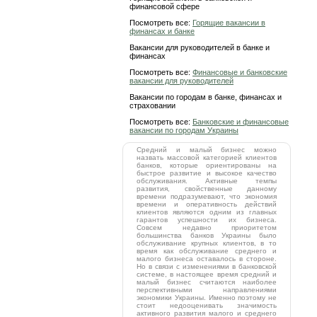
финансовой сфере
Посмотреть все:
Горящие вакансии в
финансах и банке
Вакансии для руководителей в банке и
финансах
Посмотреть все:
Финансовые и банковские
вакансии для руководителей
Вакансии по городам в банке, финансах и
страховании
Посмотреть все:
Банковские и финансовые
вакансии по городам Украины
Средний и малый бизнес можно
назвать массовой категорией клиентов
банков, которые ориентированы на
быстрое развитие и высокое качество
обслуживания. Активные темпы
развития, свойственные данному
времени подразумевают, что экономия
времени и оперативность действий
клиентов являются одним из главных
гарантов успешности их бизнеса.
Совсем недавно приоритетом
большинства банков Украины было
обслуживание крупных клиентов, в то
время как обслуживание среднего и
малого бизнеса оставалось в стороне.
Но в связи с изменениями в банковской
системе, в настоящее время средний и
малый бизнес считаются наиболее
перспективными направлениями
экономики Украины. Именно поэтому не
стоит недооценивать значимость
активного развития малого и среднего