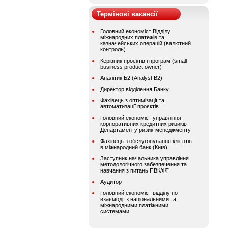
Термінові вакансії
Головний економіст Відділу
міжнародних платежів та
казначейських операцій (валютний
контроль)
Керівник проєктів і програм (small
business product owner)
Аналітик Б2 (Analyst B2)
Директор відділення Банку
Фахівець з оптимізації та
автоматизації проєктів
Головний економіст управління
корпоративних кредитних ризиків
Департаменту ризик-менеджменту
Фахівець з обслуговування клієнтів
в міжнародний банк (Київ)
Заступник начальника управління
методологічного забезпечення та
навчання з питань ПВК/ФТ
Аудитор
Головний економіст відділу по
взаємодії з національними та
міжнародними платіжними
системами