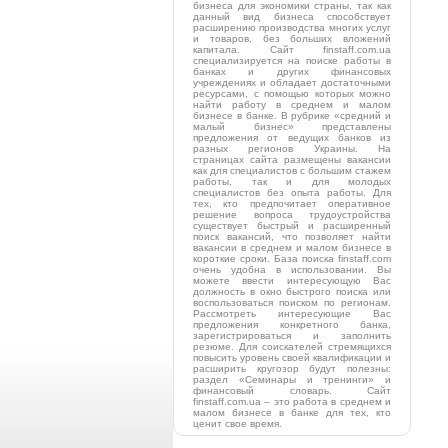
бизнеса для экономики страны, так как
данный вид бизнеса способствует
расширению производства многих услуг
и товаров, без больших вложений
капитала. Сайт finstaff.com.ua
специализируется на поиске работы в
банках и других финансовых
учреждениях и обладает достаточными
ресурсами, с помощью которых можно
найти работу в среднем и малом
бизнесе в банке. В рубрике «средний и
малый бизнес» представлены
предложения от ведущих банков из
разных регионов Украины. На
страницах сайта размещены вакансии
как для специалистов с большим стажем
работы, так и для молодых
специалистов без опыта работы. Для
тех, кто предпочитает оперативное
решение вопроса трудоустройства
существует быстрый и расширенный
поиск вакансий, что позволяет найти
вакансии в среднем и малом бизнесе в
короткие сроки. База поиска finstaff.com
очень удобна в использовании. Вы
можете ввести интересующую Вас
должность в окно быстрого поиска или
воспользоваться поиском по регионам.
Рассмотреть интересующие Вас
предложения конкретного банка,
зарегистрироваться и заполнить
резюме. Для соискателей стремящихся
повысить уровень своей квалификации и
расширить кругозор будут полезны:
раздел «Семинары и тренинги» и
финансовый словарь. Сайт
finstaff.com.ua – это работа в среднем и
малом бизнесе в банке для тех, кто
ценит свое время.