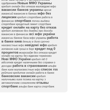
Новые МФО Украины
одобрением
кредит онлайн без отказа
маловідомі мфо
вакансии банков украины
архив
мфо без
вакансий
вакансии в банках
лицензии
кредит спортбанк
работа в
спортбанк
финансах
точки выдачи
спортбанк
кредитный лимит спортбанк
кредит онлайн на карту без отказа
кредит готівкою без довідки про доходи
всі мфо україни
вакансии в финансах
работа
вакансии банков
база мфо украины
в банке киев
деньги в долг срочно
невідомі мфо
неизвестные мфо
кредит
кредит под 0
готівкою київ
гроші в борг
процентов
микрозайм без отказа
кредит
онлайн на картку без відмови терміново
Нові МФО України
кредит під 0
відсотків
кредит наличными без справки о
работа в страховании
доходах
альфа
список rss
банк киев
малоизвестные мфо
рейтинг кредитов онлайн
работа в банке
банковские вакансии
кредит
наличными киев
позика на картку з
отзывы
автоматичним схваленням
спортбанк
альфа банк
карта спортбанк