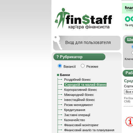
Ш
Рубрикатор
Ключо
Вакансії
Резюме
Раб
Банки
Роздрібний бізнес
Сред
Середній та малий бізнес
Сорти
Корпоративний бізнес
Міжнародний бізнес
FinSta
Інвестиційний бізнес
СМБ
Ризик-менеджмент
Кредитування
Заставні операції
Казначейство
Фінансовий моніторинг
Фінансовий аналіз та планування