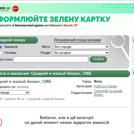
видкий пошук
Розширений пошук резюме
Вакансія
Місто
Резюме
Розділ
ві слова
ота и вакансии: Средний и малый бизнес, СМБ
ний и малый бизнес, СМБ
Город :
Ялта
Категория:
Работа в банке
ровать по:
региону
Середній та малий
Подкатегория:
бізнес
ff
> работа Ялта
>
Средний и малый бизнес,
Вибачте, але в цій категорії
на даний момент немає відкритих вакансій